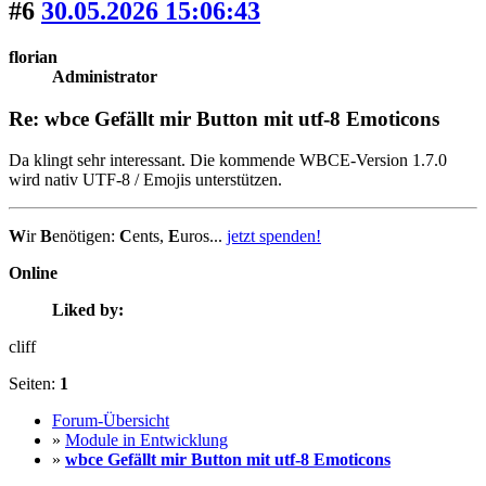
#6
30.05.2026 15:06:43
florian
Administrator
Re: wbce Gefällt mir Button mit utf-8 Emoticons
Da klingt sehr interessant. Die kommende WBCE-Version 1.7.0
wird nativ UTF-8 / Emojis unterstützen.
W
ir
B
enötigen:
C
ents,
E
uros...
jetzt spenden!
Online
Liked by:
cliff
Seiten:
1
Forum-Übersicht
»
Module in Entwicklung
»
wbce Gefällt mir Button mit utf-8 Emoticons