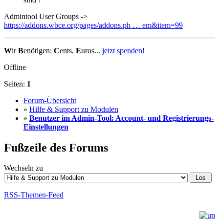
Admintool User Groups ->
https://addons.wbce.org/pages/addons.ph … em&item=99
W
ir
B
enötigen:
C
ents,
E
uros...
jetzt spenden!
Offline
Seiten:
1
Forum-Übersicht
»
Hilfe & Support zu Modulen
»
Benutzer im Admin-Tool: Account- und Registrierungs-
Einstellungen
Fußzeile des Forums
Wechseln zu
RSS-Themen-Feed