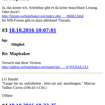
Ja, das kenne ich. Scheinbar gibt es da keine brauchbare Lösung.
Oder doch?:
http://forum.websitebaker.org/index.php … 06682.html
Im WB-Forum gibt es dazu allerhand Threads.
#3
18.10.2016 10:07:01
hgs
Mitglied
Re: Mapbaker
Versuch mal diese Version
http://addon.websitebaker.org/pages/en/ … d=0AD4A2A1
LG Harald
"Fange nie an, aufzuhören - höre nie auf, anzufangen." Marcus
Tullius Cicero (106-43 v.Chr.)
Offline