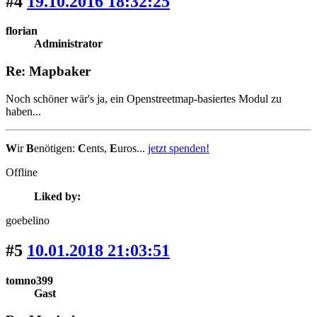
#4
19.10.2016 18:32:25
florian
Administrator
Re: Mapbaker
Noch schöner wär's ja, ein Openstreetmap-basiertes Modul zu
haben...
W
ir
B
enötigen:
C
ents,
E
uros...
jetzt spenden!
Offline
Liked by:
goebelino
#5
10.01.2018 21:03:51
tomno399
Gast