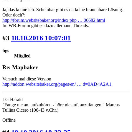
Ja, das kenne ich. Scheinbar gibt es da keine brauchbare Lösung.
Oder doch?:
http://forum.websitebaker.org/index.php … 06682.html
Im WB-Forum gibt es dazu allerhand Threads.
#3
18.10.2016 10:07:01
hgs
Mitglied
Re: Mapbaker
Versuch mal diese Version
http://addon.websitebaker.org/pages/en/ … d=0AD4A2A1
LG Harald
"Fange nie an, aufzuhören - höre nie auf, anzufangen." Marcus
Tullius Cicero (106-43 v.Chr.)
Offline