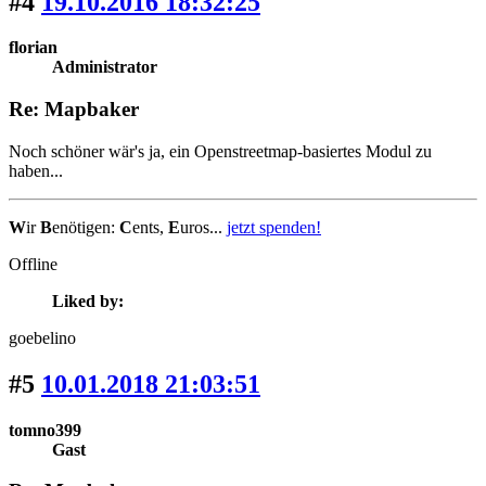
#4
19.10.2016 18:32:25
florian
Administrator
Re: Mapbaker
Noch schöner wär's ja, ein Openstreetmap-basiertes Modul zu
haben...
W
ir
B
enötigen:
C
ents,
E
uros...
jetzt spenden!
Offline
Liked by:
goebelino
#5
10.01.2018 21:03:51
tomno399
Gast