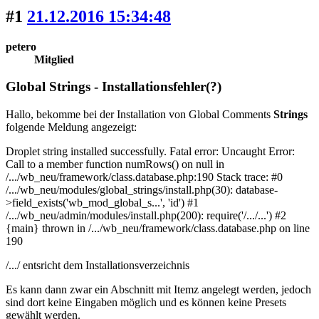
#1
21.12.2016 15:34:48
petero
Mitglied
Global Strings - Installationsfehler(?)
Hallo, bekomme bei der Installation von Global
Comments
Strings
folgende Meldung angezeigt:
Droplet string installed successfully. Fatal error: Uncaught Error:
Call to a member function numRows() on null in
/.../wb_neu/framework/class.database.php:190 Stack trace: #0
/.../wb_neu/modules/global_strings/install.php(30): database-
>field_exists('wb_mod_global_s...', 'id') #1
/.../wb_neu/admin/modules/install.php(200): require('/.../...') #2
{main} thrown in /.../wb_neu/framework/class.database.php on line
190
/.../ entsricht dem Installationsverzeichnis
Es kann dann zwar ein Abschnitt mit Itemz angelegt werden, jedoch
sind dort keine Eingaben möglich und es können keine Presets
gewählt werden.