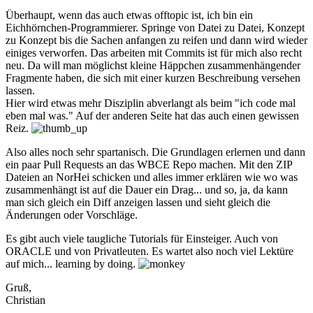
Überhaupt, wenn das auch etwas offtopic ist, ich bin ein
Eichhörnchen-Programmierer. Springe von Datei zu Datei, Konzept
zu Konzept bis die Sachen anfangen zu reifen und dann wird wieder
einiges verworfen. Das arbeiten mit Commits ist für mich also recht
neu. Da will man möglichst kleine Häppchen zusammenhängender
Fragmente haben, die sich mit einer kurzen Beschreibung versehen
lassen.
Hier wird etwas mehr Disziplin abverlangt als beim "ich code mal
eben mal was." Auf der anderen Seite hat das auch einen gewissen
Reiz.
Also alles noch sehr spartanisch. Die Grundlagen erlernen und dann
ein paar Pull Requests an das WBCE Repo machen. Mit den ZIP
Dateien an NorHei schicken und alles immer erklären wie wo was
zusammenhängt ist auf die Dauer ein Drag... und so, ja, da kann
man sich gleich ein Diff anzeigen lassen und sieht gleich die
Änderungen oder Vorschläge.
Es gibt auch viele taugliche Tutorials für Einsteiger. Auch von
ORACLE und von Privatleuten. Es wartet also noch viel Lektüre
auf mich... learning by doing.
Gruß,
Christian