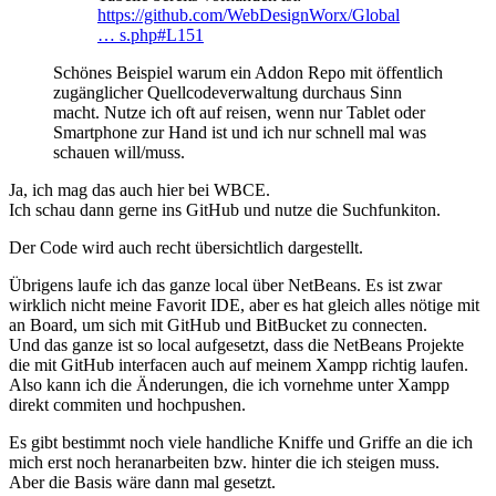
https://github.com/WebDesignWorx/Global
… s.php#L151
Schönes Beispiel warum ein Addon Repo mit öffentlich
zugänglicher Quellcodeverwaltung durchaus Sinn
macht. Nutze ich oft auf reisen, wenn nur Tablet oder
Smartphone zur Hand ist und ich nur schnell mal was
schauen will/muss.
Ja, ich mag das auch hier bei WBCE.
Ich schau dann gerne ins GitHub und nutze die Suchfunkiton.
Der Code wird auch recht übersichtlich dargestellt.
Übrigens laufe ich das ganze local über NetBeans. Es ist zwar
wirklich nicht meine Favorit IDE, aber es hat gleich alles nötige mit
an Board, um sich mit GitHub und BitBucket zu connecten.
Und das ganze ist so local aufgesetzt, dass die NetBeans Projekte
die mit GitHub interfacen auch auf meinem Xampp richtig laufen.
Also kann ich die Änderungen, die ich vornehme unter Xampp
direkt commiten und hochpushen.
Es gibt bestimmt noch viele handliche Kniffe und Griffe an die ich
mich erst noch heranarbeiten bzw. hinter die ich steigen muss.
Aber die Basis wäre dann mal gesetzt.