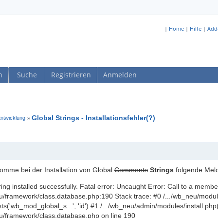
|
Home
|
Hilfe
|
Add
n
Suche
Registrieren
Anmelden
Global Strings - Installationsfehler(?)
Entwicklung
»
komme bei der Installation von Global
Comments
Strings
folgende Meld
ring installed successfully. Fatal error: Uncaught Error: Call to a memb
eu/framework/class.database.php:190 Stack trace: #0 /.../wb_neu/module
sts('wb_mod_global_s...', 'id') #1 /.../wb_neu/admin/modules/install.php(20
eu/framework/class.database.php on line 190