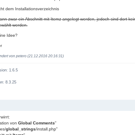
richt dem Installationsverzeichnis
ann zwar ein Abschnitt mit Itemz angelegt werden, jedoch sind dort k
ewählt werden.
ine Idee?
r
ndert von petero (21.12.2016 20:16:31)
ion: 1.6.5
n: 8.3.25
wirrt:
lation von
Global Comments
"
es/
global_strings
/install.php"