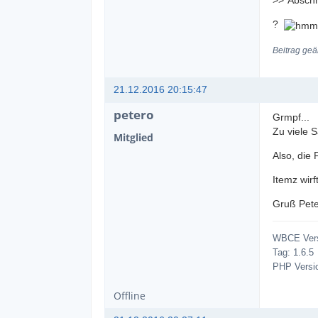
>>"Abschn
?
Beitrag geä
21.12.2016 20:15:47
petero
Grmpf...
Zu viele 
Mitglied
Also, die
Itemz wir
Gruß Pete
WBCE Vers
Tag: 1.6.5
PHP Versio
Offline