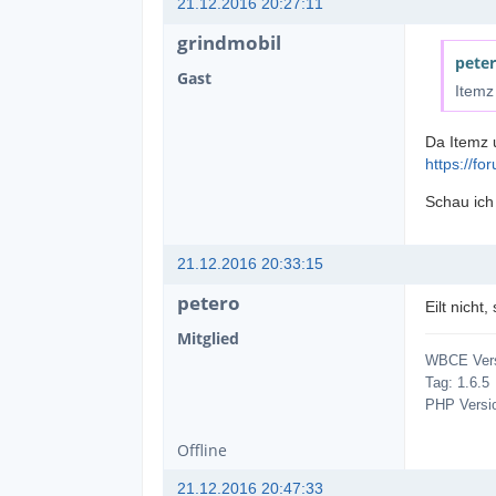
21.12.2016 20:27:11
grindmobil
peter
Gast
Itemz
Da Itemz u
https://f
Schau ich
21.12.2016 20:33:15
petero
Eilt nicht
Mitglied
WBCE Vers
Tag: 1.6.5
PHP Versio
Offline
21.12.2016 20:47:33