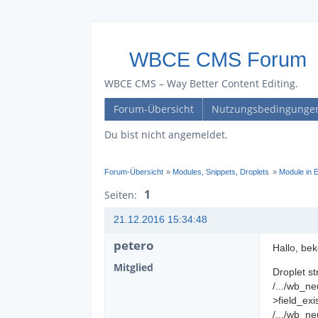
WBCE CMS Forum
WBCE CMS – Way Better Content Editing.
Forum-Übersicht
Nutzungsbedingunge
Du bist nicht angemeldet.
Forum-Übersicht
»
Modules, Snippets, Droplets
»
Module in 
1
Seiten:
21.12.2016 15:34:48
petero
Hallo, be
Mitglied
Droplet st
/.../wb_n
>field_exi
/.../wb_n