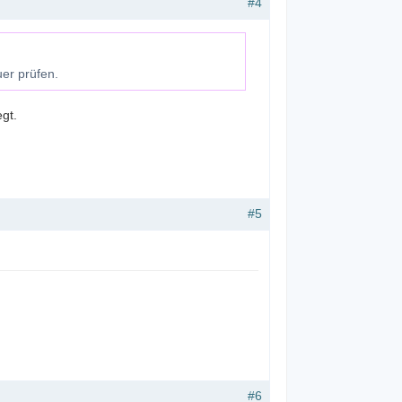
#4
er prüfen.
egt.
#5
#6