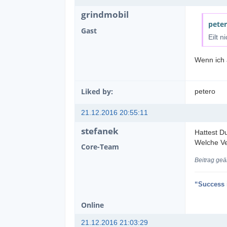
grindmobil
peter
Gast
Eilt n
Wenn ich 
Liked by:
petero
21.12.2016 20:55:11
stefanek
Hattest D
Welche V
Core-Team
Beitrag geä
“Success i
Online
21.12.2016 21:03:29