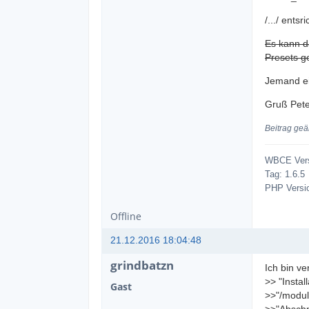
/.../ ents
Es kann d
Presets g
Jemand e
Gruß Pete
Beitrag geä
WBCE Vers
Tag: 1.6.5
PHP Versio
Offline
21.12.2016 18:04:48
grindbatzn
Ich bin ver
>> "Instal
Gast
>>"/modul