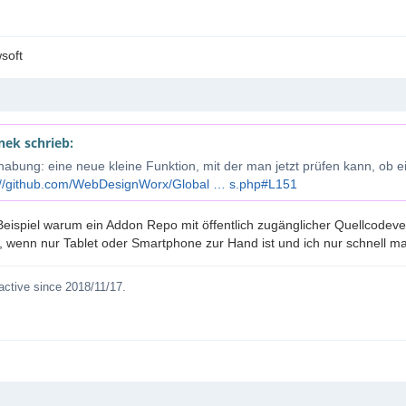
wsoft
nek schrieb:
abung: eine neue kleine Funktion, mit der man jetzt prüfen kann, ob ei
://github.com/WebDesignWorx/Global … s.php#L151
eispiel warum ein Addon Repo mit öffentlich zugänglicher Quellcodeve
n, wenn nur Tablet oder Smartphone zur Hand ist und ich nur schnell m
active since 2018/11/17.