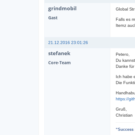
grindmobil
Global Str
Gast
Falls es 
Itemz auch
21.12.2016 23:01:26
stefanek
Petero,
Du kannst
Core-Team
Danke für
Ich habe e
Die Funkti
Handhabun
https://g
Gruß,
Christian
“Success i