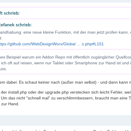
t schrieb:
tefanek schrieb:
andhabung: eine neue kleine Funktion, mit der man jetzt prüfen kann, 
t:
ttps://github.com/WebDesignWorx/Global … s.php#L151
es Beispiel warum ein Addon Repo mit öffentlich zugänglicher Quellc
 ich oft auf reisen, wenn nur Tablet oder Smartphone zur Hand ist und
uss.
em dabei: Es schaut keiner nach (außer man selbst) - und dann kann 
 der install.php oder der upgrade.php verstecken sich leicht Fehler, 
Um das nicht "schnell mal" zu verschlimmbessern, braucht man eine 
l zur Hand.