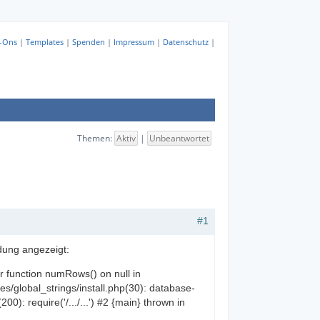
-Ons
|
Templates
|
Spenden
|
Impressum
|
Datenschutz
|
Themen:
Aktiv
|
Unbeantwortet
#1
ung angezeigt:
er function numRows() on null in
s/global_strings/install.php(30): database-
0): require('/.../...') #2 {main} thrown in