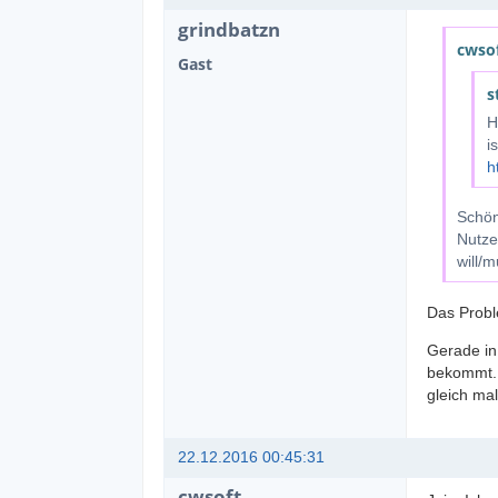
grindbatzn
cwsof
Gast
s
H
is
h
Schön
Nutze
will/m
Das Probl
Gerade in
bekommt. 
gleich ma
22.12.2016 00:45:31
cwsoft