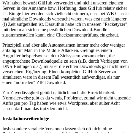
Wir haben bewußt GitHub verwendet und nicht unseren eigenen
Server, in der Annahme bzw. Hoffnung, dass GitHub relativ sicher
ist. Einige hier werden sich vielleicht erinnern, dass bei WB Classic
mal sämtliche Downloads verseucht waren, was erst nach längerer
(!) Zeit aufgefallen ist. Daraufhin habe ich in unseren "Packetyzer",
mit dem man sich seine persönlichen Download-Bundle
zusammenstellen kann, eine Checksummenprüfung eingebaut.
Prinzipiell sind aber alle Automatismen immer mehr oder weniger
anfällig für Man-in-the-Middle-Attacken. Gelingt es einem
Angreifer beispielsweise, dem Zielsystem vorzumachen, die
angesprochene Downloadquelle zu sein (z.B. durch Verbiegen von
DNS-Einträgen o.ä.), muss er die echten Downloads gar nicht mehr
verseuchen. Ergänzung: Einen kompletten GitHub Server zu
simulieren wäre in diesem Fall wesentlich aufwendiger, als nur
einen "normalen" ZIP-Download.
Zur Zuverlässigkeit gehört natürlich auch die Erreichbarkeit.
Normalerweise gibt es da wenig Probleme, zumal wir nicht tausende
Anfragen pro Tag haben wie etwa Wordpress, aber außer Acht
lassen darf man das trotzdem nicht.
Installationsreihenfolge
Insbesondere veraltete Versionen lassen sich oft nicht ohne