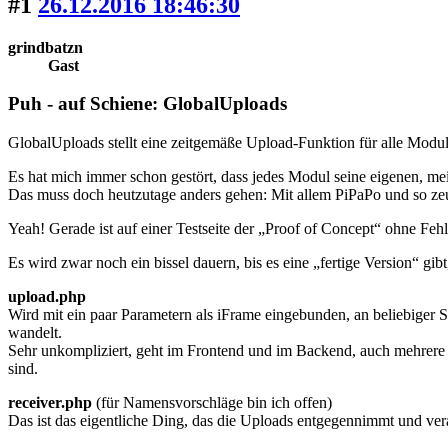
#1
26.12.2016 18:46:30
grindbatzn
Gast
Puh - auf Schiene: GlobalUploads
GlobalUploads stellt eine zeitgemäße Upload-Funktion für alle Modu
Es hat mich immer schon gestört, dass jedes Modul seine eigenen, meis
Das muss doch heutzutage anders gehen: Mit allem PiPaPo und so ze
Yeah! Gerade ist auf einer Testseite der „Proof of Concept“ ohne Feh
Es wird zwar noch ein bissel dauern, bis es eine „fertige Version“ gi
upload.php
Wird mit ein paar Parametern als iFrame eingebunden, an beliebiger S
wandelt.
Sehr unkompliziert, geht im Frontend und im Backend, auch mehrere 
sind.
receiver.php
(für Namensvorschläge bin ich offen)
Das ist das eigentliche Ding, das die Uploads entgegennimmt und vera