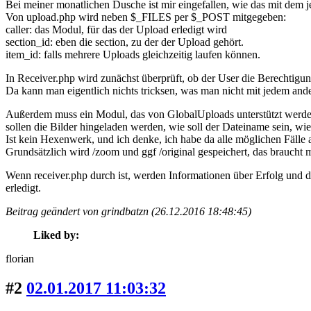
Bei meiner monatlichen Dusche ist mir eingefallen, wie das mit dem
Von upload.php wird neben $_FILES per $_POST mitgegeben:
caller: das Modul, für das der Upload erledigt wird
section_id: eben die section, zu der der Upload gehört.
item_id: falls mehrere Uploads gleichzeitig laufen können.
In Receiver.php wird zunächst überprüft, ob der User die Berechtigung
Da kann man eigentlich nichts tricksen, was man nicht mit jedem an
Außerdem muss ein Modul, das von GlobalUploads unterstützt werden w
sollen die Bilder hingeladen werden, wie soll der Dateiname sein, wie
Ist kein Hexenwerk, und ich denke, ich habe da alle möglichen Fälle 
Grundsätzlich wird /zoom und ggf /original gespeichert, das braucht
Wenn receiver.php durch ist, werden Informationen über Erfolg und d
erledigt.
Beitrag geändert von grindbatzn (26.12.2016 18:48:45)
Liked by:
florian
#2
02.01.2017 11:03:32