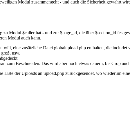
 jeweiligen Modul zusammengeht - und auch die Sicherheit gewahrt wir
 zu Modul $caller hat - und zur $page_id, die über $section_id festges
deren Modul auch kann.
ill, eine zusätzliche Datei globalupload.php enthalten, die includet 
 groß, usw.
abgedeckt.
 man zum Beschneiden. Das wird aber noch etwas dauern, bis Crop auch 
ie Liste der Uploads an upload.php zurückgesendet, wo wiederum eine 