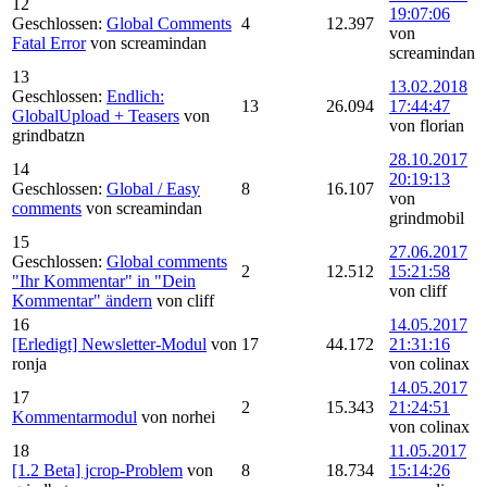
12
19:07:06
Geschlossen:
Global Comments
4
12.397
von
Fatal Error
von screamindan
screamindan
13
13.02.2018
Geschlossen:
Endlich:
13
26.094
17:44:47
GlobalUpload + Teasers
von
von florian
grindbatzn
28.10.2017
14
20:19:13
Geschlossen:
Global / Easy
8
16.107
von
comments
von screamindan
grindmobil
15
27.06.2017
Geschlossen:
Global comments
2
12.512
15:21:58
"Ihr Kommentar" in "Dein
von cliff
Kommentar" ändern
von cliff
16
14.05.2017
[Erledigt] Newsletter-Modul
von
17
44.172
21:31:16
ronja
von colinax
14.05.2017
17
2
15.343
21:24:51
Kommentarmodul
von norhei
von colinax
18
11.05.2017
[1.2 Beta] jcrop-Problem
von
8
18.734
15:14:26