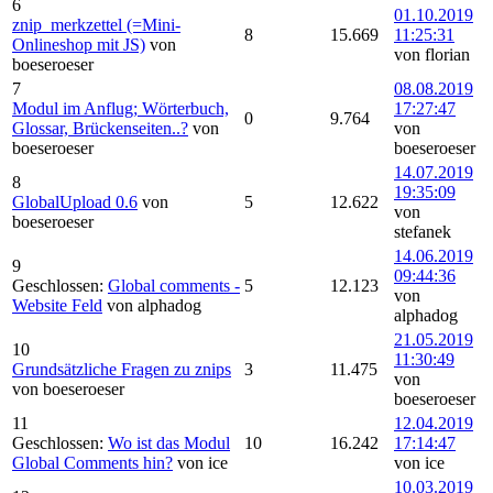
6
01.10.2019
znip_merkzettel (=Mini-
8
15.669
11:25:31
Onlineshop mit JS)
von
von florian
boeseroeser
7
08.08.2019
Modul im Anflug; Wörterbuch,
17:27:47
0
9.764
Glossar, Brückenseiten..?
von
von
boeseroeser
boeseroeser
14.07.2019
8
19:35:09
GlobalUpload 0.6
von
5
12.622
von
boeseroeser
stefanek
14.06.2019
9
09:44:36
Geschlossen:
Global comments -
5
12.123
von
Website Feld
von alphadog
alphadog
21.05.2019
10
11:30:49
Grundsätzliche Fragen zu znips
3
11.475
von
von boeseroeser
boeseroeser
11
12.04.2019
Geschlossen:
Wo ist das Modul
10
16.242
17:14:47
Global Comments hin?
von ice
von ice
10.03.2019