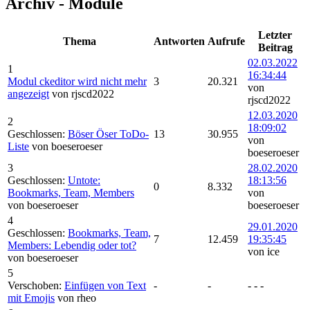
Archiv - Module
Letzter
Thema
Antworten
Aufrufe
Beitrag
02.03.2022
1
16:34:44
Modul ckeditor wird nicht mehr
3
20.321
von
angezeigt
von rjscd2022
rjscd2022
12.03.2020
2
18:09:02
Geschlossen:
Böser Öser ToDo-
13
30.955
von
Liste
von boeseroeser
boeseroeser
3
28.02.2020
Geschlossen:
Untote:
18:13:56
0
8.332
Bookmarks, Team, Members
von
von boeseroeser
boeseroeser
4
29.01.2020
Geschlossen:
Bookmarks, Team,
7
12.459
19:35:45
Members: Lebendig oder tot?
von ice
von boeseroeser
5
Verschoben:
Einfügen von Text
-
-
- - -
mit Emojis
von rheo