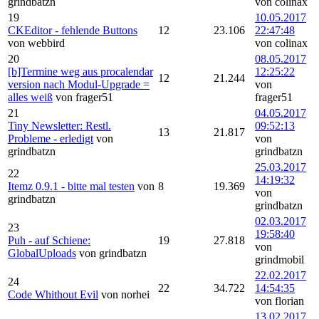
grindbatzn
von colinax
19
10.05.2017
CKEditor - fehlende Buttons
12
23.106
22:47:48
von webbird
von colinax
20
08.05.2017
[b]Termine weg aus procalendar
12:25:22
12
21.244
version nach Modul-Upgrade =
von
alles weiß
von frager51
frager51
21
04.05.2017
Tiny Newsletter: Restl.
09:52:13
13
21.817
Probleme - erledigt
von
von
grindbatzn
grindbatzn
25.03.2017
22
14:19:32
Itemz 0.9.1 - bitte mal testen
von
8
19.369
von
grindbatzn
grindbatzn
02.03.2017
23
19:58:40
Puh - auf Schiene:
19
27.818
von
GlobalUploads
von grindbatzn
grindmobil
22.02.2017
24
22
34.722
14:54:35
Code Whithout Evil
von norhei
von florian
13.02.2017