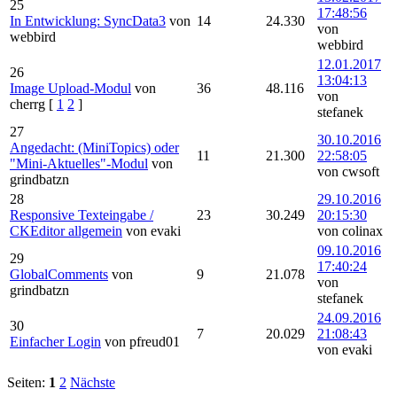
25
17:48:56
In Entwicklung: SyncData3
von
14
24.330
von
webbird
webbird
12.01.2017
26
13:04:13
Image Upload-Modul
von
36
48.116
von
cherrg
[
1
2
]
stefanek
27
30.10.2016
Angedacht: (MiniTopics) oder
11
21.300
22:58:05
"Mini-Aktuelles"-Modul
von
von cwsoft
grindbatzn
28
29.10.2016
Responsive Texteingabe /
23
30.249
20:15:30
CKEditor allgemein
von evaki
von colinax
09.10.2016
29
17:40:24
GlobalComments
von
9
21.078
von
grindbatzn
stefanek
24.09.2016
30
7
20.029
21:08:43
Einfacher Login
von pfreud01
von evaki
Seiten:
1
2
Nächste