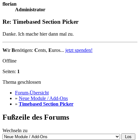
florian
Administrator
Re: Timebased Section Picker
Danke. Ich mache hier dann mal zu.
W
ir
B
enötigen:
C
ents,
E
uros...
jetzt spenden!
Offline
Seiten:
1
Thema geschlossen
Forum-Übersicht
»
Neue Module / Add-Ons
»
Timebased Section Picker
Fußzeile des Forums
Wechseln zu