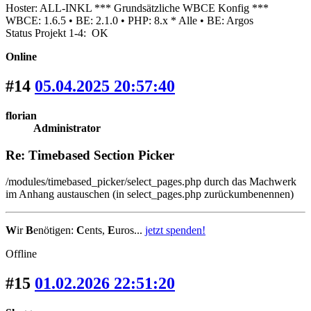
Hoster: ALL-INKL *** Grundsätzliche WBCE Konfig ***
WBCE: 1.6.5 • BE: 2.1.0 • PHP: 8.x * Alle • BE: Argos
Status Projekt 1-4: OK
Online
#14
05.04.2025 20:57:40
florian
Administrator
Re: Timebased Section Picker
/modules/timebased_picker/select_pages.php durch das Machwerk
im Anhang austauschen (in select_pages.php zurückumbenennen)
W
ir
B
enötigen:
C
ents,
E
uros...
jetzt spenden!
Offline
#15
01.02.2026 22:51:20