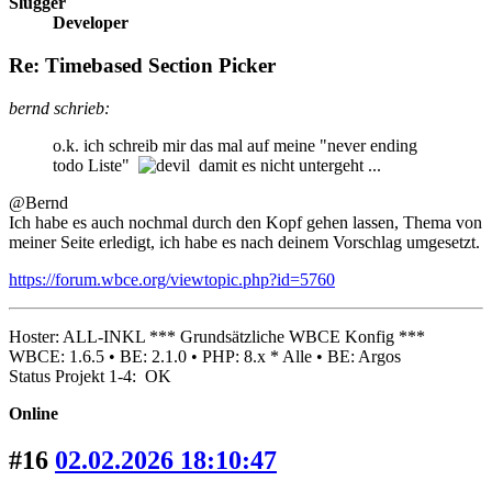
Slugger
Developer
Re: Timebased Section Picker
bernd schrieb:
o.k. ich schreib mir das mal auf meine "never ending
todo Liste"
damit es nicht untergeht ...
@Bernd
Ich habe es auch nochmal durch den Kopf gehen lassen, Thema von
meiner Seite erledigt, ich habe es nach deinem Vorschlag umgesetzt.
https://forum.wbce.org/viewtopic.php?id=5760
Hoster: ALL-INKL *** Grundsätzliche WBCE Konfig ***
WBCE: 1.6.5 • BE: 2.1.0 • PHP: 8.x * Alle • BE: Argos
Status Projekt 1-4: OK
Online
#16
02.02.2026 18:10:47