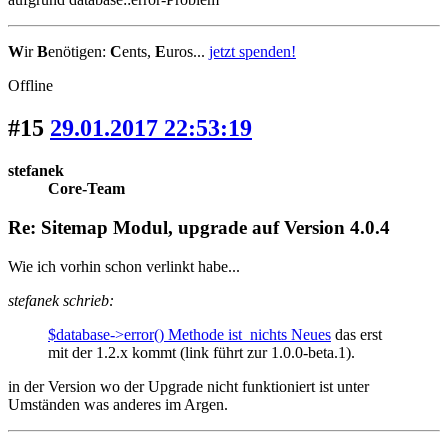
W
ir
B
enötigen:
C
ents,
E
uros...
jetzt spenden!
Offline
#15
29.01.2017 22:53:19
stefanek
Core-Team
Re: Sitemap Modul, upgrade auf Version 4.0.4
Wie ich vorhin schon verlinkt habe...
stefanek schrieb:
$database->error() Methode ist nichts Neues
das erst
mit der 1.2.x kommt (link führt zur 1.0.0-beta.1).
in der Version wo der Upgrade nicht funktioniert ist unter
Umständen was anderes im Argen.