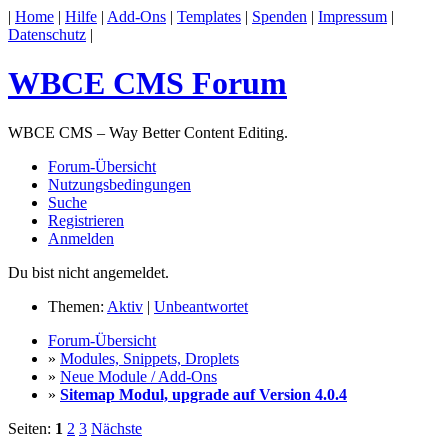
|
Home
|
Hilfe
|
Add-Ons
|
Templates
|
Spenden
|
Impressum
|
Datenschutz
|
WBCE CMS Forum
WBCE CMS – Way Better Content Editing.
Forum-Übersicht
Nutzungsbedingungen
Suche
Registrieren
Anmelden
Du bist nicht angemeldet.
Themen:
Aktiv
|
Unbeantwortet
Forum-Übersicht
»
Modules, Snippets, Droplets
»
Neue Module / Add-Ons
»
Sitemap Modul, upgrade auf Version 4.0.4
Seiten:
1
2
3
Nächste