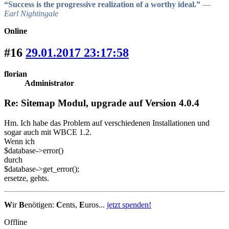
“Success is the progressive realization of a worthy ideal.”
―
Earl Nightingale
Online
#16
29.01.2017 23:17:58
florian
Administrator
Re: Sitemap Modul, upgrade auf Version 4.0.4
Hm. Ich habe das Problem auf verschiedenen Installationen und
sogar auch mit WBCE 1.2.
Wenn ich
$database->error()
durch
$database->get_error();
ersetze, gehts.
W
ir
B
enötigen:
C
ents,
E
uros...
jetzt spenden!
Offline