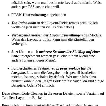
nützlich sein, wenn man bestimmte Level auf einfache Weise
anders per CSS ansprechen will.
FTAN Unterstützung
eingebunden
Tab Indentation
in den Layout-Fields (etwas primitiv; ich
wollte da jetzt nicht zu viel JS drin haben)
Verbergen/Anzeigen der Layout Einstellungen
des Moduls.
Wenn das Layout fertig ist, kann man die Einstellungen
verbergen.
Jetzt können auch
mehrere Sections der SiteMap auf einer
Seite
untergebracht werden (z.B. eine für ein Menü eine
andere für ein anderes Menü).
Fortgeschrittenes Feature:
regex preg_replace für die
Ausgabe
, falls man die Ausgabe noch speziell bearbeiten
möchte. Ist ausgeschaltet by default. Wer mehr Info dazu
braucht kann in den _regex Folder reinschauen; da sind einige
Beispiele. Oder PM an mich.
Desweiteren Code Cleanup in dieversen Dateien; sowie Verzicht auf
Tabellen-Layout im Backend.
Freue mich wie immer auf ehrliches Feedback bezüglich meiner