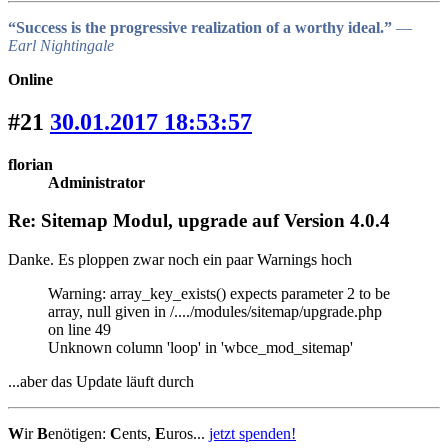
“Success is the progressive realization of a worthy ideal.”
―
Earl Nightingale
Online
#21
30.01.2017 18:53:57
florian
Administrator
Re: Sitemap Modul, upgrade auf Version 4.0.4
Danke. Es ploppen zwar noch ein paar Warnings hoch
Warning: array_key_exists() expects parameter 2 to be
array, null given in /..../modules/sitemap/upgrade.php
on line 49
Unknown column 'loop' in 'wbce_mod_sitemap'
...aber das Update läuft durch
W
ir
B
enötigen:
C
ents,
E
uros...
jetzt spenden!