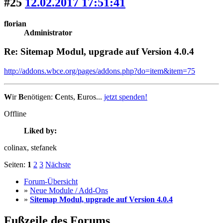
#25
12.02.2017 17:51:41
florian
Administrator
Re: Sitemap Modul, upgrade auf Version 4.0.4
http://addons.wbce.org/pages/addons.php?do=item&item=75
W
ir
B
enötigen:
C
ents,
E
uros...
jetzt spenden!
Offline
Liked by:
colinax
, stefanek
Seiten:
1
2
3
Nächste
Forum-Übersicht
»
Neue Module / Add-Ons
»
Sitemap Modul, upgrade auf Version 4.0.4
Fußzeile des Forums