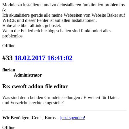
Module zu installieren und zu deinstallieren funktioniert problemlos
(-;
Ich akutalisiere gerade alle meine Webseiten von Website Baker auf
WBCE und dieser Fehler ist auf allen Installationen.
Habe alle über all-inkl. gehostet.
Wenn die Fehlerberichte abgeschalten sind funktioniert alles
problemlos.
Offline
#33
18.02.2017 16:41:02
florian
Administrator
Re: cwsoft-addon-file-editor
Was sind denn bei den Grundeinstellungen / Erweitert für Datei-
und Verzeichnisrechte eingestellt?
W
ir
B
enötigen:
C
ents,
E
uros...
jetzt spenden!
Offline