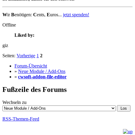
W
ir
B
enötigen:
C
ents,
E
uros...
jetzt spenden!
Offline
Liked by:
giz
Seiten:
Vorherige
1
2
Forum-Übersicht
»
Neue Module / Add-Ons
»
cwsoft-addon-file-editor
Fußzeile des Forums
Wechseln zu
RSS-Themen-Feed