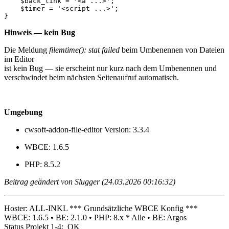
    $back_link = '<a ...>';

    $timer = '<script ...>';

}
Hinweis — kein Bug
Die Meldung
filemtime(): stat failed
beim Umbenennen von Dateien
im Editor
ist kein Bug — sie erscheint nur kurz nach dem Umbenennen und
verschwindet beim nächsten Seitenaufruf automatisch.
Umgebung
cwsoft-addon-file-editor Version: 3.3.4
WBCE: 1.6.5
PHP: 8.5.2
Beitrag geändert von Slugger (24.03.2026 00:16:32)
Hoster: ALL-INKL *** Grundsätzliche WBCE Konfig ***
WBCE: 1.6.5 • BE: 2.1.0 • PHP: 8.x * Alle • BE: Argos
Status Projekt 1-4: OK