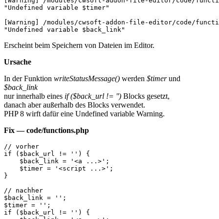
[Warning] /modules/cwsoft-addon-file-editor/code/functi
"Undefined variable $timer"

[Warning] /modules/cwsoft-addon-file-editor/code/functi
"Undefined variable $back_link"
Erscheint beim Speichern von Dateien im Editor.
Ursache
In der Funktion
writeStatusMessage()
werden
$timer
und
$back_link
nur innerhalb eines
if ($back_url != '')
Blocks gesetzt,
danach aber außerhalb des Blocks verwendet.
PHP 8 wirft dafür eine Undefined variable Warning.
Fix — code/functions.php
// vorher

if ($back_url != '') {

    $back_link = '<a ...>';

    $timer = '<script ...>';

}

// nachher

$back_link = '';

$timer = '';

if ($back_url != '') {
