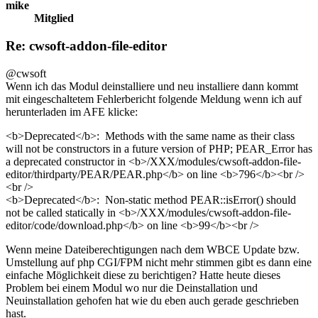
mike
Mitglied
Re: cwsoft-addon-file-editor
@cwsoft
Wenn ich das Modul deinstalliere und neu installiere dann kommt
mit eingeschaltetem Fehlerbericht folgende Meldung wenn ich auf
herunterladen im AFE klicke:
<b>Deprecated</b>: Methods with the same name as their class
will not be constructors in a future version of PHP; PEAR_Error has
a deprecated constructor in <b>/XXX/modules/cwsoft-addon-file-
editor/thirdparty/PEAR/PEAR.php</b> on line <b>796</b><br />
<br />
<b>Deprecated</b>: Non-static method PEAR::isError() should
not be called statically in <b>/XXX/modules/cwsoft-addon-file-
editor/code/download.php</b> on line <b>99</b><br />
Wenn meine Dateiberechtigungen nach dem WBCE Update bzw.
Umstellung auf php CGI/FPM nicht mehr stimmen gibt es dann eine
einfache Möglichkeit diese zu berichtigen? Hatte heute dieses
Problem bei einem Modul wo nur die Deinstallation und
Neuinstallation gehofen hat wie du eben auch gerade geschrieben
hast.