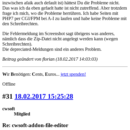
inzwischen afaik auch default ist) hättest Du die Probleme nicht.
Das was ich da eben gefaelt hatte ist nicht zutreffend. Aber trotzdem
frage ich mich, wo die Probleme herrühren. Ich habe Seiten mit
PHP7 per CGI/FPM bei A-I zu laufen und habe keine Probleme mit
den Schreibrechten.
Die Fehlermeldung im Screenshot sagt übrigens was anderes,
nämlich dass die Zip-Datei nicht angelegt werden kann (wegen
Schreibrechten).
Die depreciated-Meldungen sind ein anderes Problem.
Beitrag geändert von florian (18.02.2017 14:03:03)
W
ir
B
enötigen:
C
ents,
E
uros...
jetzt spenden!
Offline
#31
18.02.2017 15:25:28
cwsoft
Mitglied
Re: cwsoft-addon-file-editor