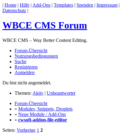
|
Home
|
Hilfe
|
Add-Ons
|
Templates
|
Spenden
|
Impressum
|
Datenschutz
|
WBCE CMS Forum
WBCE CMS – Way Better Content Editing.
Forum-Übersicht
Nutzungsbedingungen
Suche
Registrieren
Anmelden
Du bist nicht angemeldet.
Themen:
Aktiv
|
Unbeantwortet
Forum-Übersicht
»
Modules, Snippets, Droplets
»
Neue Module / Add-Ons
»
cwsoft-addon-file-editor
Seiten:
Vorherige
1
2