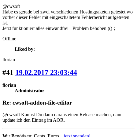
@cwsoft
Habe es gerade bei zwei verschiedenen Hostingpaketen getestet wo
vorher dieser Fehler mit eingeschaltetem Fehlerbericht aufgetreten
ist.
Jetzt funktioniert alles einwandfrei - Problem behoben (((-;
Offline
Liked by:
florian
#41
19.02.2017 23:03:44
florian
Administrator
Re: cwsoft-addon-file-editor
@cwsoft Kannst Du dann daraus einen Release machen, dann
update ich den Eintrag im AOR.
W
ir
B
enötigen:
C
ents,
E
uros...
jetzt spenden!