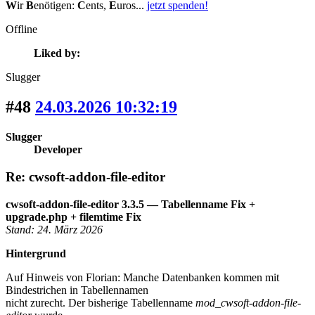
W
ir
B
enötigen:
C
ents,
E
uros...
jetzt spenden!
Offline
Liked by:
Slugger
#48
24.03.2026 10:32:19
Slugger
Developer
Re: cwsoft-addon-file-editor
cwsoft-addon-file-editor 3.3.5 — Tabellenname Fix +
upgrade.php + filemtime Fix
Stand: 24. März 2026
Hintergrund
Auf Hinweis von Florian: Manche Datenbanken kommen mit
Bindestrichen in Tabellennamen
nicht zurecht. Der bisherige Tabellenname
mod_cwsoft-addon-file-