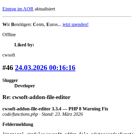
Eintrag im AOR
aktualisiert
W
ir
B
enötigen:
C
ents,
E
uros...
jetzt spenden!
Offline
Liked by:
cwsoft
#46
24.03.2026 00:16:16
Slugger
Developer
Re: cwsoft-addon-file-editor
cwsoft-addon-file-editor 3.3.4 — PHP 8 Warning Fix
code/functions.php · Stand: 23. März 2026
Fehlermeldung