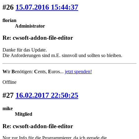
#26
15.07.2016 15:44:37
florian
Administrator
Re: cwsoft-addon-file-editor
Danke für das Update.
Die Anforderungen sind m.E. sinnvoll und sollten so bleiben.
W
ir
B
enötigen:
C
ents,
E
uros...
jetzt spenden!
Offline
#27
16.02.2017 22:50:25
mike
Mitglied
Re: cwsoft-addon-file-editor
Nur zur Info für die Programmierer, da ich gerade die