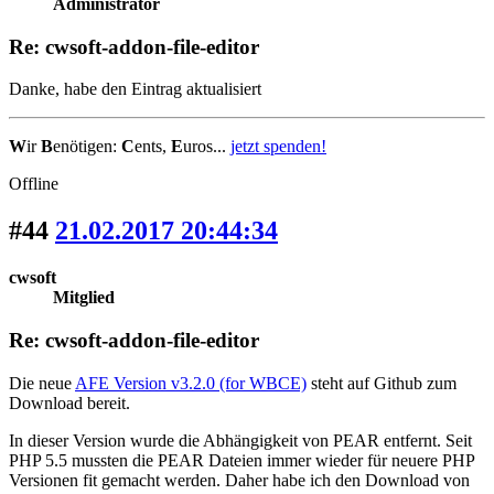
Administrator
Re: cwsoft-addon-file-editor
Danke, habe den Eintrag aktualisiert
W
ir
B
enötigen:
C
ents,
E
uros...
jetzt spenden!
Offline
#44
21.02.2017 20:44:34
cwsoft
Mitglied
Re: cwsoft-addon-file-editor
Die neue
AFE Version v3.2.0 (for WBCE)
steht auf Github zum
Download bereit.
In dieser Version wurde die Abhängigkeit von PEAR entfernt. Seit
PHP 5.5 mussten die PEAR Dateien immer wieder für neuere PHP
Versionen fit gemacht werden. Daher habe ich den Download von