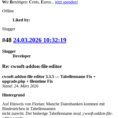
W
ir
B
enötigen:
C
ents,
E
uros...
jetzt spenden!
Offline
Liked by:
Slugger
#48
24.03.2026 10:32:19
Slugger
Developer
Re: cwsoft-addon-file-editor
cwsoft-addon-file-editor 3.3.5 — Tabellenname Fix +
upgrade.php + filemtime Fix
Stand: 24. März 2026
Hintergrund
Auf Hinweis von Florian: Manche Datenbanken kommen mit
Bindestrichen in Tabellennamen
nicht zurecht. Der bisherige Tabellenname
mod_cwsoft-addon-file-