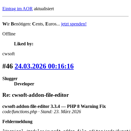
Eintrag im AOR
aktualisiert
W
ir
B
enötigen:
C
ents,
E
uros...
jetzt spenden!
Offline
Liked by:
cwsoft
#46
24.03.2026 00:16:16
Slugger
Developer
Re: cwsoft-addon-file-editor
cwsoft-addon-file-editor 3.3.4 — PHP 8 Warning Fix
code/functions.php · Stand: 23. März 2026
Fehlermeldung