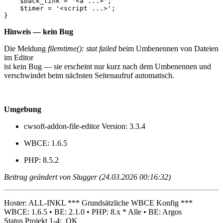
    $back_link = '<a ...>';

    $timer = '<script ...>';

}
Hinweis — kein Bug
Die Meldung
filemtime(): stat failed
beim Umbenennen von Dateien
im Editor
ist kein Bug — sie erscheint nur kurz nach dem Umbenennen und
verschwindet beim nächsten Seitenaufruf automatisch.
Umgebung
cwsoft-addon-file-editor Version: 3.3.4
WBCE: 1.6.5
PHP: 8.5.2
Beitrag geändert von Slugger (24.03.2026 00:16:32)
Hoster: ALL-INKL *** Grundsätzliche WBCE Konfig ***
WBCE: 1.6.5 • BE: 2.1.0 • PHP: 8.x * Alle • BE: Argos
Status Projekt 1-4: OK