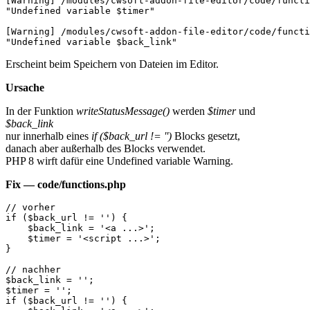
[Warning] /modules/cwsoft-addon-file-editor/code/functi
"Undefined variable $timer"

[Warning] /modules/cwsoft-addon-file-editor/code/functi
"Undefined variable $back_link"
Erscheint beim Speichern von Dateien im Editor.
Ursache
In der Funktion
writeStatusMessage()
werden
$timer
und
$back_link
nur innerhalb eines
if ($back_url != '')
Blocks gesetzt,
danach aber außerhalb des Blocks verwendet.
PHP 8 wirft dafür eine Undefined variable Warning.
Fix — code/functions.php
// vorher

if ($back_url != '') {

    $back_link = '<a ...>';

    $timer = '<script ...>';

}

// nachher

$back_link = '';

$timer = '';

if ($back_url != '') {
