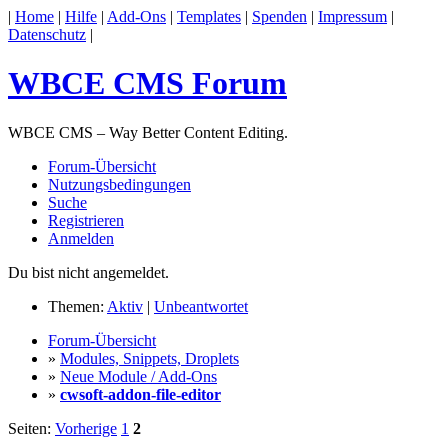
|
Home
|
Hilfe
|
Add-Ons
|
Templates
|
Spenden
|
Impressum
|
Datenschutz
|
WBCE CMS Forum
WBCE CMS – Way Better Content Editing.
Forum-Übersicht
Nutzungsbedingungen
Suche
Registrieren
Anmelden
Du bist nicht angemeldet.
Themen:
Aktiv
|
Unbeantwortet
Forum-Übersicht
»
Modules, Snippets, Droplets
»
Neue Module / Add-Ons
»
cwsoft-addon-file-editor
Seiten:
Vorherige
1
2