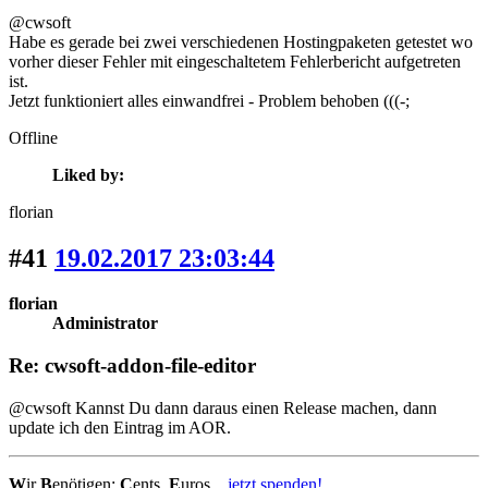
@cwsoft
Habe es gerade bei zwei verschiedenen Hostingpaketen getestet wo
vorher dieser Fehler mit eingeschaltetem Fehlerbericht aufgetreten
ist.
Jetzt funktioniert alles einwandfrei - Problem behoben (((-;
Offline
Liked by:
florian
#41
19.02.2017 23:03:44
florian
Administrator
Re: cwsoft-addon-file-editor
@cwsoft Kannst Du dann daraus einen Release machen, dann
update ich den Eintrag im AOR.
W
ir
B
enötigen:
C
ents,
E
uros...
jetzt spenden!