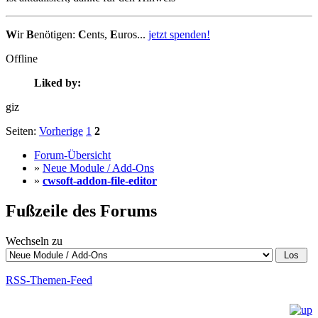
W
ir
B
enötigen:
C
ents,
E
uros...
jetzt spenden!
Offline
Liked by:
giz
Seiten:
Vorherige
1
2
Forum-Übersicht
»
Neue Module / Add-Ons
»
cwsoft-addon-file-editor
Fußzeile des Forums
Wechseln zu
RSS-Themen-Feed