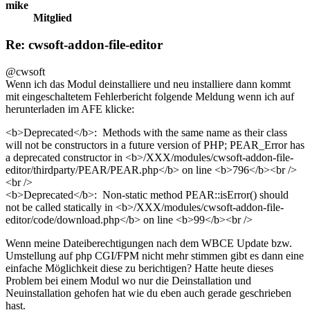
mike
Mitglied
Re: cwsoft-addon-file-editor
@cwsoft
Wenn ich das Modul deinstalliere und neu installiere dann kommt
mit eingeschaltetem Fehlerbericht folgende Meldung wenn ich auf
herunterladen im AFE klicke:
<b>Deprecated</b>: Methods with the same name as their class
will not be constructors in a future version of PHP; PEAR_Error has
a deprecated constructor in <b>/XXX/modules/cwsoft-addon-file-
editor/thirdparty/PEAR/PEAR.php</b> on line <b>796</b><br />
<br />
<b>Deprecated</b>: Non-static method PEAR::isError() should
not be called statically in <b>/XXX/modules/cwsoft-addon-file-
editor/code/download.php</b> on line <b>99</b><br />
Wenn meine Dateiberechtigungen nach dem WBCE Update bzw.
Umstellung auf php CGI/FPM nicht mehr stimmen gibt es dann eine
einfache Möglichkeit diese zu berichtigen? Hatte heute dieses
Problem bei einem Modul wo nur die Deinstallation und
Neuinstallation gehofen hat wie du eben auch gerade geschrieben
hast.