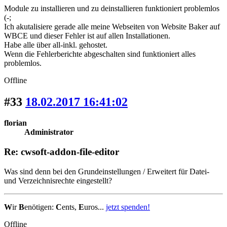
Module zu installieren und zu deinstallieren funktioniert problemlos
(-;
Ich akutalisiere gerade alle meine Webseiten von Website Baker auf
WBCE und dieser Fehler ist auf allen Installationen.
Habe alle über all-inkl. gehostet.
Wenn die Fehlerberichte abgeschalten sind funktioniert alles
problemlos.
Offline
#33
18.02.2017 16:41:02
florian
Administrator
Re: cwsoft-addon-file-editor
Was sind denn bei den Grundeinstellungen / Erweitert für Datei-
und Verzeichnisrechte eingestellt?
W
ir
B
enötigen:
C
ents,
E
uros...
jetzt spenden!
Offline