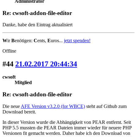
Administrator
Re: cwsoft-addon-file-editor
Danke, habe den Eintrag aktualisiert
W
ir
B
enötigen:
C
ents,
E
uros...
jetzt spenden!
Offline
#44
21.02.2017 20:44:34
cwsoft
Mitglied
Re: cwsoft-addon-file-editor
Die neue
AFE Version v3.2.0 (for WBCE)
steht auf Github zum
Download bereit.
In dieser Version wurde die Abhängigkeit von PEAR entfernt. Seit
PHP 5.5 mussten die PEAR Dateien immer wieder für neuere PHP
Versionen fit gemacht werden. Daher habe ich den Download von