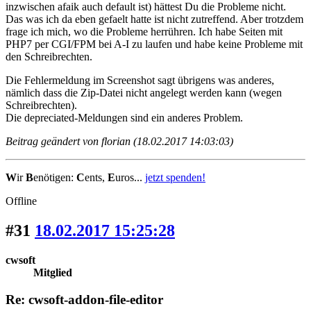
inzwischen afaik auch default ist) hättest Du die Probleme nicht.
Das was ich da eben gefaelt hatte ist nicht zutreffend. Aber trotzdem
frage ich mich, wo die Probleme herrühren. Ich habe Seiten mit
PHP7 per CGI/FPM bei A-I zu laufen und habe keine Probleme mit
den Schreibrechten.
Die Fehlermeldung im Screenshot sagt übrigens was anderes,
nämlich dass die Zip-Datei nicht angelegt werden kann (wegen
Schreibrechten).
Die depreciated-Meldungen sind ein anderes Problem.
Beitrag geändert von florian (18.02.2017 14:03:03)
W
ir
B
enötigen:
C
ents,
E
uros...
jetzt spenden!
Offline
#31
18.02.2017 15:25:28
cwsoft
Mitglied
Re: cwsoft-addon-file-editor