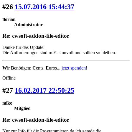
#26
15.07.2016 15:44:37
florian
Administrator
Re: cwsoft-addon-file-editor
Danke für das Update.
Die Anforderungen sind m.E. sinnvoll und sollten so bleiben.
W
ir
B
enötigen:
C
ents,
E
uros...
jetzt spenden!
Offline
#27
16.02.2017 22:50:25
mike
Mitglied
Re: cwsoft-addon-file-editor
Nur zur Info für die Programmierer, da ich gerade die