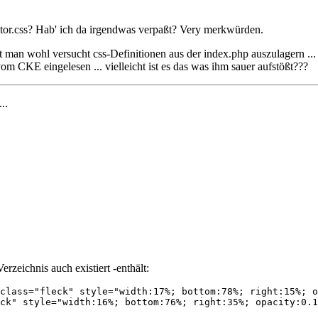
editor.css? Hab' ich da irgendwas verpaßt? Very merkwürden.
 man wohl versucht css-Definitionen aus der index.php auszulagern ...
om CKE eingelesen ... vielleicht ist es das was ihm sauer aufstößt???
...
rzeichnis auch existiert -enthält:
class="fleck" style="width:17%; bottom:78%; right:15%; o