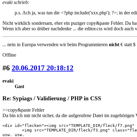
evaki schrieb:
p.s. Ach ja, was tun die <?php include('xxx.php'); ?>; in der 
Nicht wirklich sondersam, eher ein puziger copy&paste Fehler. Da hat
Wenn ich aber so drüber nachdenke ... die editor.css wird doch auch v
... nein in Europa verwenden wir beim Programmieren
nicht
€ statt $ 
Offline
#6
20.06.2017 20:18:12
evaki
Gast
Re: Sypiags / Validierung / PHP in CSS
>>copy&paste Fehler
Da bin ich mir nicht sicher, da die aufgerufene Datei im zugehörigen Ve
<div id="flecken"><img src="TEMPLATE_DIR/fleck/f7.png" 
	<img src="TEMPLATE_DIR/fleck/f3.png" class="fleck" style="width:16%; bottom:76%; right:35%; opacity:0.115;" alt="" />

usw. usw.
