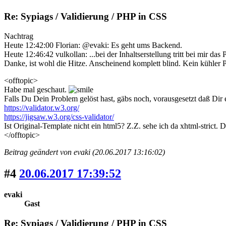
Re: Sypiags / Validierung / PHP in CSS
Nachtrag
Heute 12:42:00 Florian: @evaki: Es geht ums Backend.
Heute 12:46:42 vulkollan: ...bei der Inhaltserstellung tritt bei mir das
Danke, ist wohl die Hitze. Anscheinend komplett blind. Kein kühler P
<offtopic>
Habe mal geschaut.
Falls Du Dein Problem gelöst hast, gäbs noch, vorausgesetzt daß Dir 
https://validator.w3.org/
https://jigsaw.w3.org/css-validator/
Ist Original-Template nicht ein html5? Z.Z. sehe ich da xhtml-strict. D
</offtopic>
Beitrag geändert von evaki (20.06.2017 13:16:02)
#4
20.06.2017 17:39:52
evaki
Gast
Re: Sypiags / Validierung / PHP in CSS