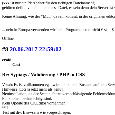
(xxx ist nur ein Platzhalter für den richtigen Dateinamen!)
gehören definitiv nicht in eine .css Datei, es sein denn dein Server is
Keine Ahnung, wie der "Müll" da rein kommt, in der originalen editor.c
... nein in Europa verwenden wir beim Programmieren
nicht
€ statt $ 
Offline
#8
20.06.2017 22:59:02
evaki
Gast
Re: Sypiags / Validierung / PHP in CSS
Vorab: Es ist vollkommen egal wie der aktuelle Zustand auf dem Serve
Hinweise gibts ja jetzt mehr als genug.
Neuinstallation, da der Scan nicht zu vernachlässigende Fehlermeldung
Funktionen beeinträchtigt sind.
Kein Update des CKEditor vornehmen.
**1
Test mit div. Browsern wie vorgeschlagen.