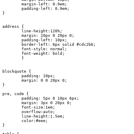
	margin-left: 0.9em;

	padding-left: 0.9em;		

}

address {

	line-height:120%;

	margin: 10px 0 20px 0;

	padding-left: 10px;

	border-left: 6px solid #cdc2b6;

	font-style: normal;

	font-weight: bold;

	}

blockquote {	

	padding: 10px;

	margin: 0 0 20px 0;

}

pre, code {

	padding: 5px 0 10px 6px;

	margin: 3px 0 20px 0;	

	font-size:1em;	

	overflow:auto; 

	line-height:1.5em;

	color:#eee;		

}
