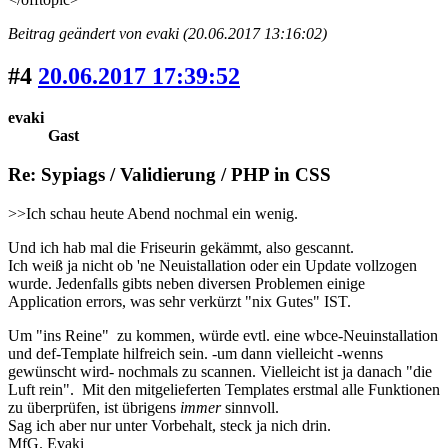
Beitrag geändert von evaki (20.06.2017 13:16:02)
#4
20.06.2017 17:39:52
evaki
Gast
Re: Sypiags / Validierung / PHP in CSS
>>Ich schau heute Abend nochmal ein wenig.
Und ich hab mal die Friseurin gekämmt, also gescannt.
Ich weiß ja nicht ob 'ne Neuistallation oder ein Update vollzogen
wurde. Jedenfalls gibts neben diversen Problemen einige
Application errors, was sehr verkürzt "nix Gutes" IST.
Um "ins Reine" zu kommen, würde evtl. eine wbce-Neuinstallation
und def-Template hilfreich sein. -um dann vielleicht -wenns
gewünscht wird- nochmals zu scannen. Vielleicht ist ja danach "die
Luft rein". Mit den mitgelieferten Templates erstmal alle Funktionen
zu überprüfen, ist übrigens
immer
sinnvoll.
Sag ich aber nur unter Vorbehalt, steck ja nich drin.
MfG. Evaki