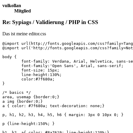
vulkollan
Mitglied
Re: Sypiags / Validierung / PHP in CSS
Das ist meine editor.css
@import url(http://fonts.googleapis.com/css?family=Tang
@import url('http://fonts.googleapis.com/css?family=Not
body { 

	font-family: Verdana, Arial, Helvetica, sans-serif;

	font-family:'Open Sans', Arial, sans-serif;

	font-size: 15px;

	line-height:130%;

	color:#7f680a;

}

/* basics */ 

area, usemap {border:0;}

a img {border:0;}

a { color: #7f680a; text-decoration: none;}

p, h1, h2, h3, h4, h5, h6 { margin: 3px 0 10px 0; }

p {line-height:150%; }

h1, h2, a{ color: #8a7619; line-height:120%;}
