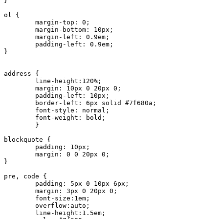
}

ol {	

	margin-top: 0;

	margin-bottom: 10px;

	margin-left: 0.9em;

	padding-left: 0.9em;		

}

address {

	line-height:120%;

	margin: 10px 0 20px 0;

	padding-left: 10px;

	border-left: 6px solid #7f680a;

	font-style: normal;

	font-weight: bold;

	}

blockquote {	

	padding: 10px;

	margin: 0 0 20px 0;

}

pre, code {

	padding: 5px 0 10px 6px;

	margin: 3px 0 20px 0;	

	font-size:1em;	

	overflow:auto; 

	line-height:1.5em;
