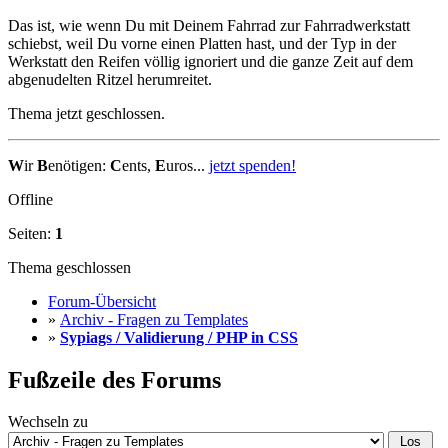
Das ist, wie wenn Du mit Deinem Fahrrad zur Fahrradwerkstatt
schiebst, weil Du vorne einen Platten hast, und der Typ in der
Werkstatt den Reifen völlig ignoriert und die ganze Zeit auf dem
abgenudelten Ritzel herumreitet.
Thema jetzt geschlossen.
W
ir
B
enötigen:
C
ents,
E
uros...
jetzt spenden!
Offline
Seiten:
1
Thema geschlossen
Forum-Übersicht
»
Archiv - Fragen zu Templates
»
Sypiags / Validierung / PHP in CSS
Fußzeile des Forums
Wechseln zu