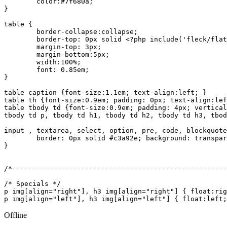
	color:#7f680a;		

}

table {	

	border-collapse:collapse;	

	border-top: 0px solid <?php include('fleck/flatsch.php'); ?>;

	margin-top: 3px;

	margin-bottom:5px;

	width:100%;

	font: 0.85em;	

}

table caption {font-size:1.1em; text-align:left; }

table th {font-size:0.9em; padding: 0px; text-align:lef
table tbody td {font-size:0.9em; padding: 4px; vertical
tbody td p, tbody td h1, tbody td h2, tbody td h3, tbod
input , textarea, select, option, pre, code, blockquote
	border: 0px solid #c3a92e; background: transparent; color: #7f680a; margin:0; padding:2px;

}

/*------------------------------------------------------
/* Specials */

p img[align="right"], h3 img[align="right"] { float:rig
p img[align="left"], h3 img[align="left"] { float:left;
Offline