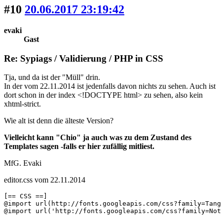
#10
20.06.2017 23:19:42
evaki
Gast
Re: Sypiags / Validierung / PHP in CSS
Tja, und da ist der "Müll" drin.
In der vom 22.11.2014 ist jedenfalls davon nichts zu sehen. Auch ist
dort schon in der index <!DOCTYPE html> zu sehen, also kein
xhtml-strict.
Wie alt ist denn die älteste Version?
Vielleicht kann "Chio" ja auch was zu dem Zustand des
Templates sagen -falls er hier zufällig mitliest.
MfG. Evaki
editor.css vom 22.11.2014
[== CSS ==]

@import url(http://fonts.googleapis.com/css?family=Tang
@import url('http://fonts.googleapis.com/css?family=Not