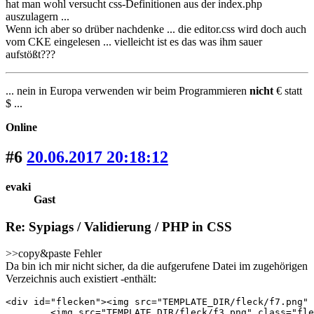
hat man wohl versucht css-Definitionen aus der index.php
auszulagern ...
Wenn ich aber so drüber nachdenke ... die editor.css wird doch auch
vom CKE eingelesen ... vielleicht ist es das was ihm sauer
aufstößt???
... nein in Europa verwenden wir beim Programmieren
nicht
€ statt
$ ...
Online
#6
20.06.2017 20:18:12
evaki
Gast
Re: Sypiags / Validierung / PHP in CSS
>>copy&paste Fehler
Da bin ich mir nicht sicher, da die aufgerufene Datei im zugehörigen
Verzeichnis auch existiert -enthält:
<div id="flecken"><img src="TEMPLATE_DIR/fleck/f7.png" 
	<img src="TEMPLATE_DIR/fleck/f3.png" class="fleck" style="width:16%; bottom:76%; right:35%; opacity:0.115;" alt="" />
