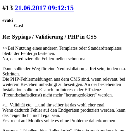
#13
21.06.2017 09:12:15
evaki
Gast
Re: Sypiags / Validierung / PHP in CSS
>>Bei Nutzung eines anderen Templates oder Standardtemplates
bleibt der Fehler ja bestehen.
Na, das reduziert die Fehlerquellen schon mal.
Dann sollte der Weg für eine Neuinstallation ja frei sein, in den o.a.
Schritten.
Die PHP-Fehlermeldungen aus dem CMS sind, wenn relevant, bei
weiterem Bestehen unbedingt zu beseitigen. An der bestehenden
Installation sollte m.E. auch im Interesse der Effizienz
(Freundschaftsdienst) nicht mehr "herumgedoktert" werden.
>....Validität etc. ...und ihr selber ist das wohl eher egal
Wenn dadurch Fehler auf den Endgeräten produziert werden, kann
das "eigentlich" nicht egal sein.
Erst recht auf Mobiles sollte es ohne Probleme daherkommen.
Apropos "Tabellen, hier, Zellenfarbe". Die wie auch anderes kann