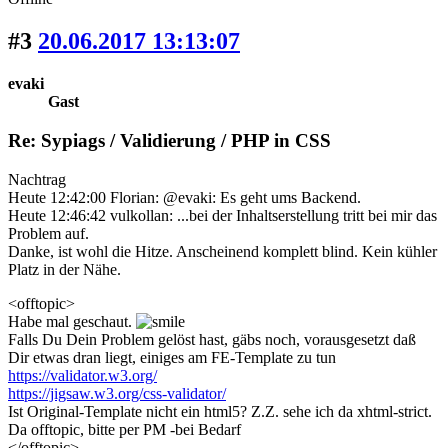
#3
20.06.2017 13:13:07
evaki
Gast
Re: Sypiags / Validierung / PHP in CSS
Nachtrag
Heute 12:42:00 Florian: @evaki: Es geht ums Backend.
Heute 12:46:42 vulkollan: ...bei der Inhaltserstellung tritt bei mir das
Problem auf.
Danke, ist wohl die Hitze. Anscheinend komplett blind. Kein kühler
Platz in der Nähe.
<offtopic>
Habe mal geschaut.
Falls Du Dein Problem gelöst hast, gäbs noch, vorausgesetzt daß
Dir etwas dran liegt, einiges am FE-Template zu tun
https://validator.w3.org/
https://jigsaw.w3.org/css-validator/
Ist Original-Template nicht ein html5? Z.Z. sehe ich da xhtml-strict.
Da offtopic, bitte per PM -bei Bedarf
</offtopic>