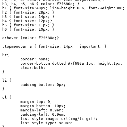
h3, h4, h5, h6 { color: #7f680a; }

h1 { font-size:48px; line-height:80%; font-weight:300; 
h2 { font-size: 28px; } 

h3 { font-size: 14px; } 

h4 { font-size: 12px;} 

h5 { font-size: 11px; }

h6 { font-size: 10px; }

a:hover {color: #7f680a;} 

.topmenubar a { font-size: 14px ! important; }

hr{

	border: none;

	border-bottom:dotted #7f680a 1px; height:1px;

	clear:both;

}

li {	

	padding-bottom: 0px;		

} 

ul {	

	margin-top: 0;

	margin-bottom: 10px;

	margin-left: 0.9em;

	padding-left: 0.9em;

	list-style-image: url(img/li.gif);

	list-style-type: square	
