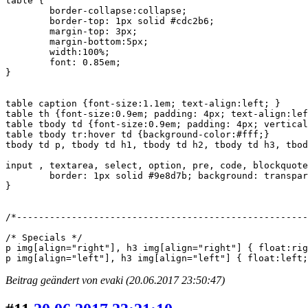
table {	

	border-collapse:collapse;	

	border-top: 1px solid #cdc2b6;

	margin-top: 3px;

	margin-bottom:5px;

	width:100%;

	font: 0.85em;	

}

table caption {font-size:1.1em; text-align:left; }

table th {font-size:0.9em; padding: 4px; text-align:lef
table tbody td {font-size:0.9em; padding: 4px; vertical
table tbody tr:hover td {background-color:#fff;}

tbody td p, tbody td h1, tbody td h2, tbody td h3, tbod
input , textarea, select, option, pre, code, blockquote
	border: 1px solid #9e8d7b; background: transparent; color: #000; margin:0; padding:2px;

}

/*------------------------------------------------------
/* Specials */

p img[align="right"], h3 img[align="right"] { float:rig
p img[align="left"], h3 img[align="left"] { float:left;
Beitrag geändert von evaki (20.06.2017 23:50:47)