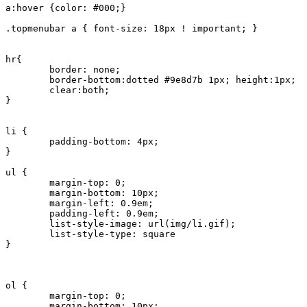
a:hover {color: #000;} 

.topmenubar a { font-size: 18px ! important; }

hr{

	border: none;

	border-bottom:dotted #9e8d7b 1px; height:1px;

	clear:both;

}

li {	

	padding-bottom: 4px;		

} 

ul {	

	margin-top: 0;

	margin-bottom: 10px;

	margin-left: 0.9em;

	padding-left: 0.9em;

	list-style-image: url(img/li.gif);

	list-style-type: square	

}

ol {	

	margin-top: 0;

	margin-bottom: 10px;
