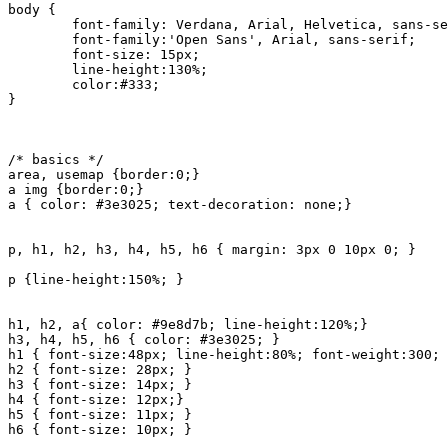
body { 

	font-family: Verdana, Arial, Helvetica, sans-serif;

	font-family:'Open Sans', Arial, sans-serif;

	font-size: 15px;

	line-height:130%;

	color:#333;

}

/* basics */ 

area, usemap {border:0;}

a img {border:0;}

a { color: #3e3025; text-decoration: none;}

p, h1, h2, h3, h4, h5, h6 { margin: 3px 0 10px 0; }

p {line-height:150%; }

h1, h2, a{ color: #9e8d7b; line-height:120%;}

h3, h4, h5, h6 { color: #3e3025; }

h1 { font-size:48px; line-height:80%; font-weight:300; 
h2 { font-size: 28px; } 

h3 { font-size: 14px; } 

h4 { font-size: 12px;} 

h5 { font-size: 11px; }

h6 { font-size: 10px; }
