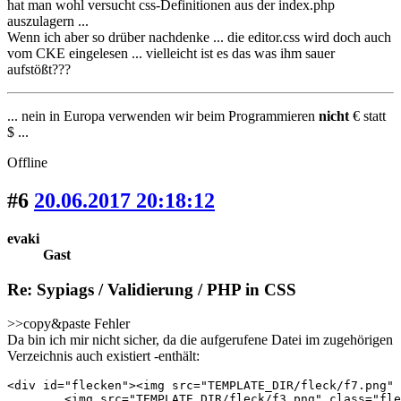
hat man wohl versucht css-Definitionen aus der index.php
auszulagern ...
Wenn ich aber so drüber nachdenke ... die editor.css wird doch auch
vom CKE eingelesen ... vielleicht ist es das was ihm sauer
aufstößt???
... nein in Europa verwenden wir beim Programmieren
nicht
€ statt
$ ...
Offline
#6
20.06.2017 20:18:12
evaki
Gast
Re: Sypiags / Validierung / PHP in CSS
>>copy&paste Fehler
Da bin ich mir nicht sicher, da die aufgerufene Datei im zugehörigen
Verzeichnis auch existiert -enthält:
<div id="flecken"><img src="TEMPLATE_DIR/fleck/f7.png" 
	<img src="TEMPLATE_DIR/fleck/f3.png" class="fleck" style="width:16%; bottom:76%; right:35%; opacity:0.115;" alt="" />
