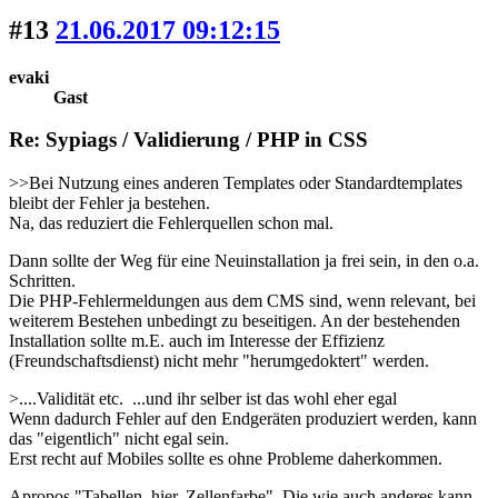
#13
21.06.2017 09:12:15
evaki
Gast
Re: Sypiags / Validierung / PHP in CSS
>>Bei Nutzung eines anderen Templates oder Standardtemplates
bleibt der Fehler ja bestehen.
Na, das reduziert die Fehlerquellen schon mal.
Dann sollte der Weg für eine Neuinstallation ja frei sein, in den o.a.
Schritten.
Die PHP-Fehlermeldungen aus dem CMS sind, wenn relevant, bei
weiterem Bestehen unbedingt zu beseitigen. An der bestehenden
Installation sollte m.E. auch im Interesse der Effizienz
(Freundschaftsdienst) nicht mehr "herumgedoktert" werden.
>....Validität etc. ...und ihr selber ist das wohl eher egal
Wenn dadurch Fehler auf den Endgeräten produziert werden, kann
das "eigentlich" nicht egal sein.
Erst recht auf Mobiles sollte es ohne Probleme daherkommen.
Apropos "Tabellen, hier, Zellenfarbe". Die wie auch anderes kann