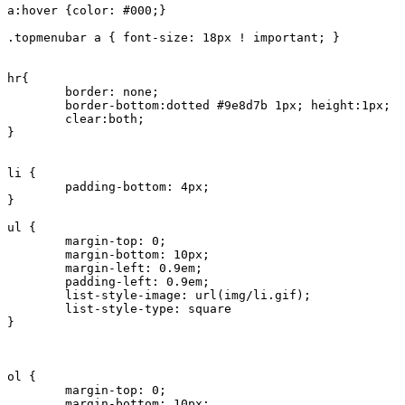
a:hover {color: #000;} 

.topmenubar a { font-size: 18px ! important; }

hr{

	border: none;

	border-bottom:dotted #9e8d7b 1px; height:1px;

	clear:both;

}

li {	

	padding-bottom: 4px;		

} 

ul {	

	margin-top: 0;

	margin-bottom: 10px;

	margin-left: 0.9em;

	padding-left: 0.9em;

	list-style-image: url(img/li.gif);

	list-style-type: square	

}

ol {	

	margin-top: 0;

	margin-bottom: 10px;
