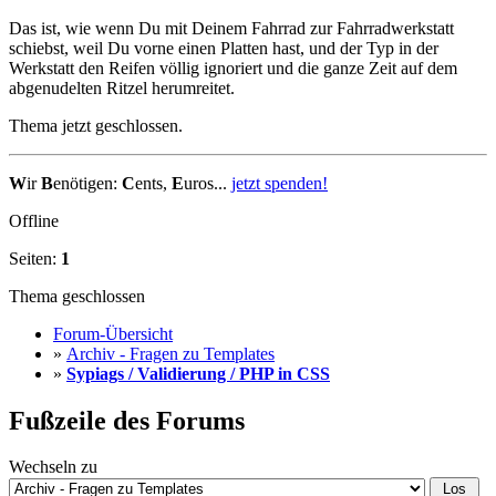
Das ist, wie wenn Du mit Deinem Fahrrad zur Fahrradwerkstatt
schiebst, weil Du vorne einen Platten hast, und der Typ in der
Werkstatt den Reifen völlig ignoriert und die ganze Zeit auf dem
abgenudelten Ritzel herumreitet.
Thema jetzt geschlossen.
W
ir
B
enötigen:
C
ents,
E
uros...
jetzt spenden!
Offline
Seiten:
1
Thema geschlossen
Forum-Übersicht
»
Archiv - Fragen zu Templates
»
Sypiags / Validierung / PHP in CSS
Fußzeile des Forums
Wechseln zu