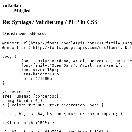
vulkollan
Mitglied
Re: Sypiags / Validierung / PHP in CSS
Das ist meine editor.css
@import url(http://fonts.googleapis.com/css?family=Tang
@import url('http://fonts.googleapis.com/css?family=Not
body { 

	font-family: Verdana, Arial, Helvetica, sans-serif;

	font-family:'Open Sans', Arial, sans-serif;

	font-size: 15px;

	line-height:130%;

	color:#7f680a;

}

/* basics */ 

area, usemap {border:0;}

a img {border:0;}

a { color: #7f680a; text-decoration: none;}

p, h1, h2, h3, h4, h5, h6 { margin: 3px 0 10px 0; }

p {line-height:150%; }

h1, h2, a{ color: #8a7619; line-height:120%;}
