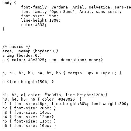
body { 

	font-family: Verdana, Arial, Helvetica, sans-serif;

	font-family:'Open Sans', Arial, sans-serif;

	font-size: 15px;

	line-height:130%;

	color:#333;

}

/* basics */ 

area, usemap {border:0;}

a img {border:0;}

a { color: #3e3025; text-decoration: none;}

p, h1, h2, h3, h4, h5, h6 { margin: 3px 0 10px 0; }

p {line-height:150%; }

h1, h2, a{ color: #9e8d7b; line-height:120%;}

h3, h4, h5, h6 { color: #3e3025; }

h1 { font-size:48px; line-height:80%; font-weight:300; 
h2 { font-size: 28px; } 

h3 { font-size: 14px; } 

h4 { font-size: 12px;} 

h5 { font-size: 11px; }

h6 { font-size: 10px; }
