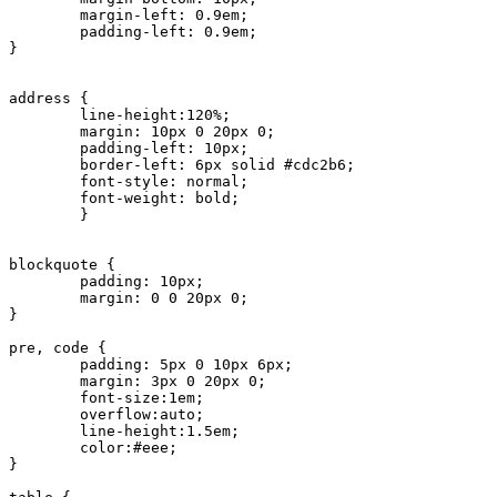
	margin-left: 0.9em;

	padding-left: 0.9em;		

}

address {

	line-height:120%;

	margin: 10px 0 20px 0;

	padding-left: 10px;

	border-left: 6px solid #cdc2b6;

	font-style: normal;

	font-weight: bold;

	}

blockquote {	

	padding: 10px;

	margin: 0 0 20px 0;

}

pre, code {

	padding: 5px 0 10px 6px;

	margin: 3px 0 20px 0;	

	font-size:1em;	

	overflow:auto; 

	line-height:1.5em;

	color:#eee;		

}
