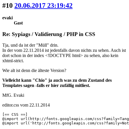
#10
20.06.2017 23:19:42
evaki
Gast
Re: Sypiags / Validierung / PHP in CSS
Tja, und da ist der "Müll" drin.
In der vom 22.11.2014 ist jedenfalls davon nichts zu sehen. Auch ist
dort schon in der index <!DOCTYPE html> zu sehen, also kein
xhtml-strict.
Wie alt ist denn die älteste Version?
Vielleicht kann "Chio" ja auch was zu dem Zustand des
Templates sagen -falls er hier zufällig mitliest.
MfG. Evaki
editor.css vom 22.11.2014
[== CSS ==]

@import url(http://fonts.googleapis.com/css?family=Tang
@import url('http://fonts.googleapis.com/css?family=Not