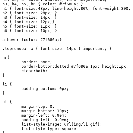
h3, h4, h5, h6 { color: #7f680a; }

h1 { font-size:48px; line-height:80%; font-weight:300; 
h2 { font-size: 28px; } 

h3 { font-size: 14px; } 

h4 { font-size: 12px;} 

h5 { font-size: 11px; }

h6 { font-size: 10px; }

a:hover {color: #7f680a;} 

.topmenubar a { font-size: 14px ! important; }

hr{

	border: none;

	border-bottom:dotted #7f680a 1px; height:1px;

	clear:both;

}

li {	

	padding-bottom: 0px;		

} 

ul {	

	margin-top: 0;

	margin-bottom: 10px;

	margin-left: 0.9em;

	padding-left: 0.9em;

	list-style-image: url(img/li.gif);

	list-style-type: square	
