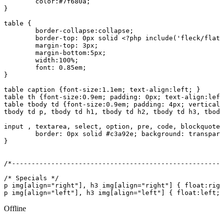
	color:#7f680a;		

}

table {	

	border-collapse:collapse;	

	border-top: 0px solid <?php include('fleck/flatsch.php'); ?>;

	margin-top: 3px;

	margin-bottom:5px;

	width:100%;

	font: 0.85em;	

}

table caption {font-size:1.1em; text-align:left; }

table th {font-size:0.9em; padding: 0px; text-align:lef
table tbody td {font-size:0.9em; padding: 4px; vertical
tbody td p, tbody td h1, tbody td h2, tbody td h3, tbod
input , textarea, select, option, pre, code, blockquote
	border: 0px solid #c3a92e; background: transparent; color: #7f680a; margin:0; padding:2px;

}

/*------------------------------------------------------
/* Specials */

p img[align="right"], h3 img[align="right"] { float:rig
p img[align="left"], h3 img[align="left"] { float:left;
Offline