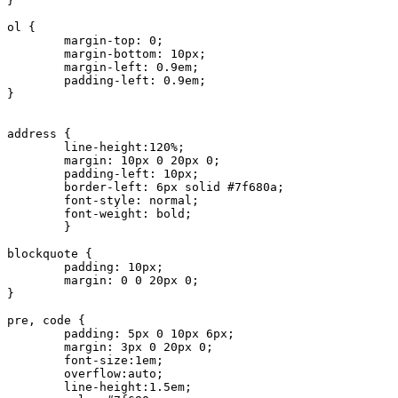
}

ol {	

	margin-top: 0;

	margin-bottom: 10px;

	margin-left: 0.9em;

	padding-left: 0.9em;		

}

address {

	line-height:120%;

	margin: 10px 0 20px 0;

	padding-left: 10px;

	border-left: 6px solid #7f680a;

	font-style: normal;

	font-weight: bold;

	}

blockquote {	

	padding: 10px;

	margin: 0 0 20px 0;

}

pre, code {

	padding: 5px 0 10px 6px;

	margin: 3px 0 20px 0;	

	font-size:1em;	

	overflow:auto; 

	line-height:1.5em;
