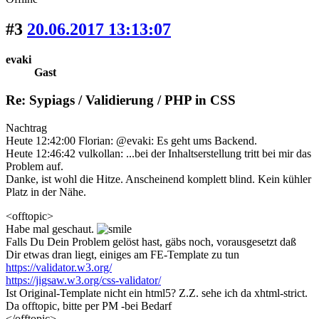
#3
20.06.2017 13:13:07
evaki
Gast
Re: Sypiags / Validierung / PHP in CSS
Nachtrag
Heute 12:42:00 Florian: @evaki: Es geht ums Backend.
Heute 12:46:42 vulkollan: ...bei der Inhaltserstellung tritt bei mir das
Problem auf.
Danke, ist wohl die Hitze. Anscheinend komplett blind. Kein kühler
Platz in der Nähe.
<offtopic>
Habe mal geschaut.
Falls Du Dein Problem gelöst hast, gäbs noch, vorausgesetzt daß
Dir etwas dran liegt, einiges am FE-Template zu tun
https://validator.w3.org/
https://jigsaw.w3.org/css-validator/
Ist Original-Template nicht ein html5? Z.Z. sehe ich da xhtml-strict.
Da offtopic, bitte per PM -bei Bedarf
</offtopic>