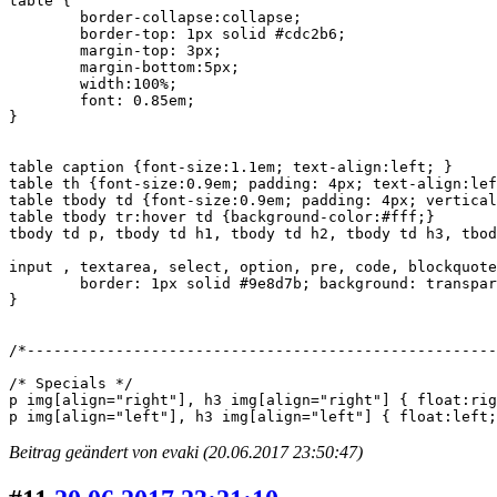
table {	

	border-collapse:collapse;	

	border-top: 1px solid #cdc2b6;

	margin-top: 3px;

	margin-bottom:5px;

	width:100%;

	font: 0.85em;	

}

table caption {font-size:1.1em; text-align:left; }

table th {font-size:0.9em; padding: 4px; text-align:lef
table tbody td {font-size:0.9em; padding: 4px; vertical
table tbody tr:hover td {background-color:#fff;}

tbody td p, tbody td h1, tbody td h2, tbody td h3, tbod
input , textarea, select, option, pre, code, blockquote
	border: 1px solid #9e8d7b; background: transparent; color: #000; margin:0; padding:2px;

}

/*------------------------------------------------------
/* Specials */

p img[align="right"], h3 img[align="right"] { float:rig
p img[align="left"], h3 img[align="left"] { float:left;
Beitrag geändert von evaki (20.06.2017 23:50:47)