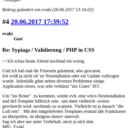
Beitrag geändert von evaki (20.06.2017 13:16:02)
#4
20.06.2017 17:39:52
evaki
Gast
Re: Sypiags / Validierung / PHP in CSS
>>Ich schau heute Abend nochmal ein wenig.
Und ich hab mal die Friseurin gekämmt, also gescannt.
Ich weiß ja nicht ob 'ne Neuistallation oder ein Update vollzogen
wurde. Jedenfalls gibts neben diversen Problemen einige
Application errors, was sehr verkürzt "nix Gutes" IST.
Um "ins Reine" zu kommen, würde evtl. eine wbce-Neuinstallation
und def-Template hilfreich sein. -um dann vielleicht -wenns
gewünscht wird- nochmals zu scannen. Vielleicht ist ja danach "die
Luft rein". Mit den mitgelieferten Templates erstmal alle Funktionen
zu überprüfen, ist übrigens
immer
sinnvoll.
Sag ich aber nur unter Vorbehalt, steck ja nich drin.
MfG. Evaki