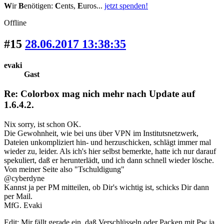
W
ir
B
enötigen:
C
ents,
E
uros...
jetzt spenden!
Offline
#15
28.06.2017 13:38:35
evaki
Gast
Re: Colorbox mag nich mehr nach Update auf
1.6.4.2.
Nix sorry, ist schon OK.
Die Gewohnheit, wie bei uns über VPN im Institutsnetzwerk,
Dateien unkompliziert hin- und herzuschicken, schlägt immer mal
wieder zu, leider. Als ich's hier selbst bemerkte, hatte ich nur darauf
spekuliert, daß er herunterlädt, und ich dann schnell wieder lösche.
Von meiner Seite also "Tschuldigung"
@cyberdyne
Kannst ja per PM mitteilen, ob Dir's wichtig ist, schicks Dir dann
per Mail.
MfG. Evaki
Edit: Mir fällt gerade ein, daß Verschlüsseln oder Packen mit Pw ja