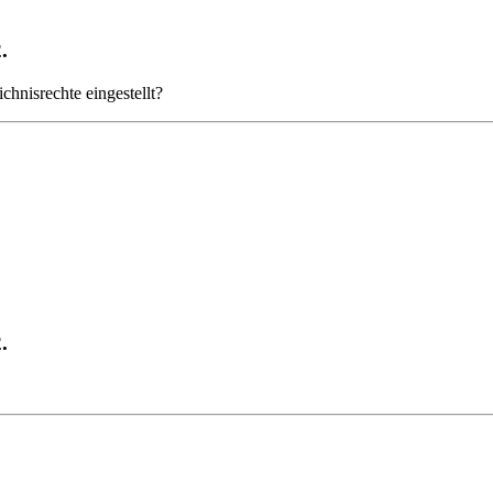
.
chnisrechte eingestellt?
.