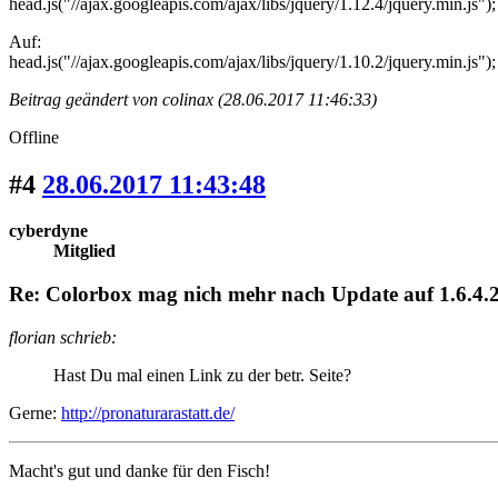
head.js("//ajax.googleapis.com/ajax/libs/jquery/1.12.4/jquery.min.js");
Auf:
head.js("//ajax.googleapis.com/ajax/libs/jquery/1.10.2/jquery.min.js");
Beitrag geändert von colinax (28.06.2017 11:46:33)
Offline
#4
28.06.2017 11:43:48
cyberdyne
Mitglied
Re: Colorbox mag nich mehr nach Update auf 1.6.4.2
florian schrieb:
Hast Du mal einen Link zu der betr. Seite?
Gerne:
http://pronaturarastatt.de/
Macht's gut und danke für den Fisch!