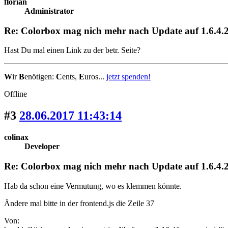
florian
Administrator
Re: Colorbox mag nich mehr nach Update auf 1.6.4.2
Hast Du mal einen Link zu der betr. Seite?
W
ir
B
enötigen:
C
ents,
E
uros...
jetzt spenden!
Offline
#3
28.06.2017 11:43:14
colinax
Developer
Re: Colorbox mag nich mehr nach Update auf 1.6.4.2
Hab da schon eine Vermutung, wo es klemmen könnte.
Ändere mal bitte in der frontend.js die Zeile 37
Von: