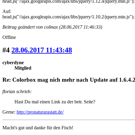
head.js("//ajax.googleapis.com/ajax/libs/jquery/1.12.4/jquery.min.js");
Auf:
head.js("//ajax.googleapis.com/ajax/libs/jquery/1.10.2/jquery.min.js");
Beitrag geändert von colinax (28.06.2017 11:46:33)
Offline
#4
28.06.2017 11:43:48
cyberdyne
Mitglied
Re: Colorbox mag nich mehr nach Update auf 1.6.4.2
florian schrieb:
Hast Du mal einen Link zu der betr. Seite?
Gerne:
http://pronaturarastatt.de/
Macht's gut und danke für den Fisch!