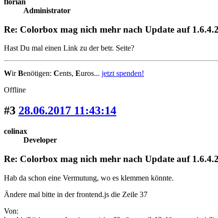
florian
Administrator
Re: Colorbox mag nich mehr nach Update auf 1.6.4.2
Hast Du mal einen Link zu der betr. Seite?
W
ir
B
enötigen:
C
ents,
E
uros...
jetzt spenden!
Offline
#3
28.06.2017 11:43:14
colinax
Developer
Re: Colorbox mag nich mehr nach Update auf 1.6.4.2
Hab da schon eine Vermutung, wo es klemmen könnte.
Ändere mal bitte in der frontend.js die Zeile 37
Von: