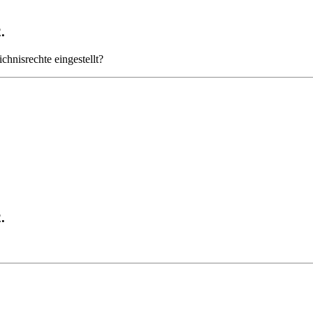
.
chnisrechte eingestellt?
.