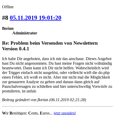
Offline
#8
05.11.2019 19:01:20
florian
Administrator
Re: Problem beim Versenden von Newslettern
Version 0.4.1
Ich habe Dir angeboten, dass ich mir das anschaue. Dieses Angebot
hast Du nicht angenommen. Du hast meine Fragen nicht vollständig
beantwortet. Dann kann ich Dir nicht helfen. Wahrscheinlich wird
der Trigger einfach nicht ausgelöst, oder vielleicht wirft die do.php
einen Fehler, ich weiß es nicht. Aber mir nicht mal die Möglichkeit
zur genaueren Analyse zu geben und daraus dann gleich auf
Pauschalversagen zu schließen und hier unterschwellig Vorwürfe zu
postulieren, ist unfair.
Beitrag geändert von florian (06.11.2019 02:21:28)
W
ir
B
enötigen:
C
ents,
E
uros...
jetzt spenden!