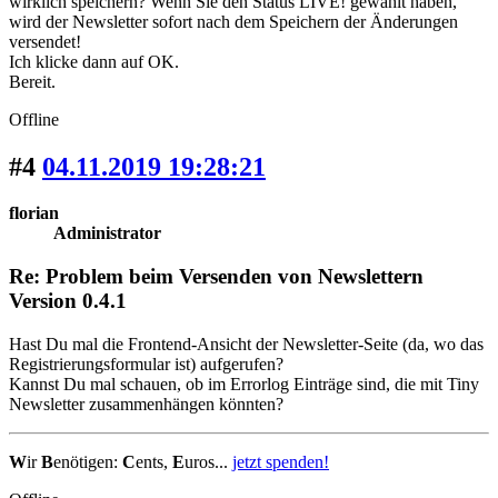
wirklich speichern? Wenn Sie den Status LIVE! gewählt haben,
wird der Newsletter sofort nach dem Speichern der Änderungen
versendet!
Ich klicke dann auf OK.
Bereit.
Offline
#4
04.11.2019 19:28:21
florian
Administrator
Re: Problem beim Versenden von Newslettern
Version 0.4.1
Hast Du mal die Frontend-Ansicht der Newsletter-Seite (da, wo das
Registrierungsformular ist) aufgerufen?
Kannst Du mal schauen, ob im Errorlog Einträge sind, die mit Tiny
Newsletter zusammenhängen könnten?
W
ir
B
enötigen:
C
ents,
E
uros...
jetzt spenden!