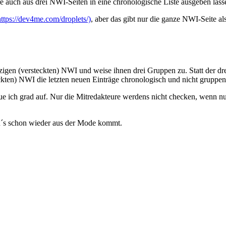
e auch aus drei NWI-Seiten in eine chronologische Liste ausgeben lass
https://dev4me.com/droplets/)
, aber das gibt nur die ganze NWI-Seite als
 einzigen (versteckten) NWI und weise ihnen drei Gruppen zu. Statt der
kten) NWI die letzten neuen Einträge chronologisch und nicht gruppens
ue ich grad auf. Nur die Mitredakteure werdens nicht checken, wenn nun
n´s schon wieder aus der Mode kommt.