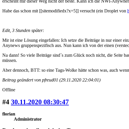
erscheint mir dieser Weg nicht der beste. Kann ich die NWI-Anywher
Habe das schon mit [[sitemodifiedx?x=5]] versucht (ein Droplet von
Edit, 3 Stunden später:
Mir ist eine Lösung eingefallen: Ich setze die Beiträge in nur einer
Anynews gruppenspezifisch aus. Nun kann ich von der einen (verstec
Na dann! So viele Beiträge sind´s zum Glück noch nicht, die Seite ba
müssen.
Aber dennoch, BTT: so eine Tags-Wolke hätte schon was, auch wen
Beitrag geändert von pfreud01 (29.11.2020 22:04:01)
Offline
#4
30.11.2020 08:30:47
florian
Administrator