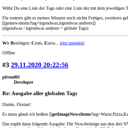
Willst Du eine Liste der Tags oder eine Liste der mit dem jeweilige
Für ersteres gibt es meines Wissens noch nichts Fertiges, zweiteres ge
[[getnewsitems?tag=irgendwas,irgendwas anderes]]
(irgendwas / irgendwas anderes = globale Tags)
W
ir
B
enötigen:
C
ents,
E
uros...
jetzt spenden!
Offline
#3
29.11.2020 20:22:56
pfreud01
Developer
Re: Ausgabe aller globalen Tags
Danke, Florian!
Es muss glaub ich heißen [[
getImageNewsItems
?tag=Wurst,Pizza,Ku
Das ergibt dann folgende Ausgabe: Die Newsbeiträge aus den drei NWI-S