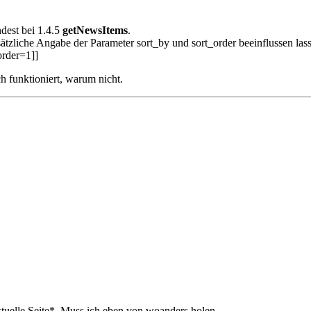
dest bei 1.4.5
getNewsItems
.
sätzliche Angabe der Parameter sort_by und sort_order beeinflussen lass
rder=1]]
h funktioniert, warum nicht.
tuelle Seite
*. Muss ich eben von woanders holen.