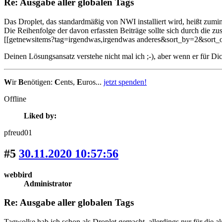
Re: Ausgabe aller globalen Tags
Das Droplet, das standardmäßig von NWI installiert wird, heißt zumin
Die Reihenfolge der davon erfassten Beiträge sollte sich durch die zu
[[getnewsitems?tag=irgendwas,irgendwas anderes&sort_by=2&sort_o
Deinen Lösungsansatz verstehe nicht mal ich ;-), aber wenn er für Dic
W
ir
B
enötigen:
C
ents,
E
uros...
jetzt spenden!
Offline
Liked by:
pfreud01
#5
30.11.2020 10:57:56
webbird
Administrator
Re: Ausgabe aller globalen Tags
Tagwolke hab ich schon als Droplet gemacht,
allerdings nur für die ak