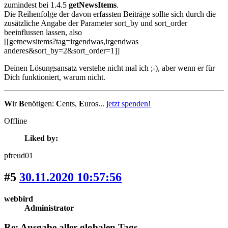
zumindest bei 1.4.5
getNewsItems
.
Die Reihenfolge der davon erfassten Beiträge sollte sich durch die
zusätzliche Angabe der Parameter sort_by und sort_order
beeinflussen lassen, also
[[getnewsitems?tag=irgendwas,irgendwas
anderes&sort_by=2&sort_order=1]]
Deinen Lösungsansatz verstehe nicht mal ich ;-), aber wenn er für
Dich funktioniert, warum nicht.
W
ir
B
enötigen:
C
ents,
E
uros...
jetzt spenden!
Offline
Liked by:
pfreud01
#5
30.11.2020 10:57:56
webbird
Administrator
Re: Ausgabe aller globalen Tags