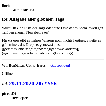
florian
Administrator
Re: Ausgabe aller globalen Tags
Willst Du eine Liste der Tags oder eine Liste der mit dem jeweiligen
Tag versehenen Newsbeiträge?
Für ersteres gibt es meines Wissens noch nichts Fertiges, zweiteres
geht mittels des Droplets getnewsitems:
[[getnewsitems?tag=irgendwas,irgendwas anderes]]
(irgendwas / irgendwas anderes = globale Tags)
W
ir
B
enötigen:
C
ents,
E
uros...
jetzt spenden!
Offline
#3
29.11.2020 20:22:56
pfreud01
Developer