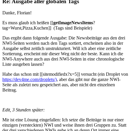
Re: Ausgabe aller globalen Tags
Danke, Florian!
Es muss glaub ich heißen [[
getImageNewsItems
?
tag=Wurst,Pizza,Kuchen]] (Tags sind Beispiele)
Das ergibt dann folgende Ausgabe: Die Newsbeiträge aus den drei
NWI-Seiten werden nach den Tags sortiert, erscheinen also in der
Ausgabe selbst zeitlich unstrukturiert. Will ich aber eine zeitliche
Sortierung, erscheint mir dieser Weg nicht der beste. Kann ich die
NWI-Anywhere auch aus drei NWI-Seiten in eine chronologische
Liste ausgeben lassen?
Habe das schon mit [[sitemodifiedx?x=5]] versucht (ein Droplet von
https://dev4me.com/droplets/)
, aber das gibt nur die ganze NWI-
Seite als zuletzt neu gespeichert aus, aber nicht den einzelnen
Beitrag.
Edit, 3 Stunden später:
Mir ist eine Lösung eingefallen: Ich setze die Beiträge in nur einer
einzigen (versteckten) NWI und weise ihnen drei Gruppen zu. Statt
der drei verschiedenen NWIs gebe ich an deren Ort immer eine