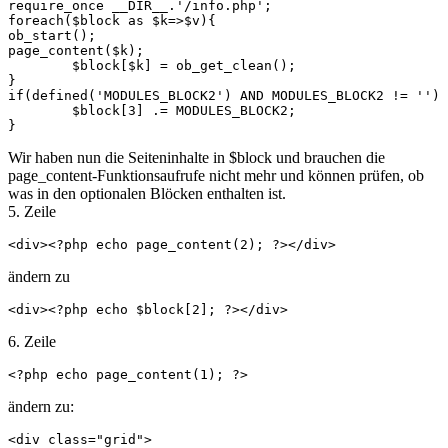
require_once __DIR__.'/info.php';

foreach($block as $k=>$v){

ob_start(); 

page_content($k); 

	$block[$k] = ob_get_clean();

}

if(defined('MODULES_BLOCK2') AND MODULES_BLOCK2 != '') 
	$block[3] .= MODULES_BLOCK2;

}
Wir haben nun die Seiteninhalte in $block und brauchen die
page_content-Funktionsaufrufe nicht mehr und können prüfen, ob
was in den optionalen Blöcken enthalten ist.
5. Zeile
<div><?php echo page_content(2); ?></div>
ändern zu
<div><?php echo $block[2]; ?></div>
6. Zeile
<?php echo page_content(1); ?>	
ändern zu:
<div class="grid">
