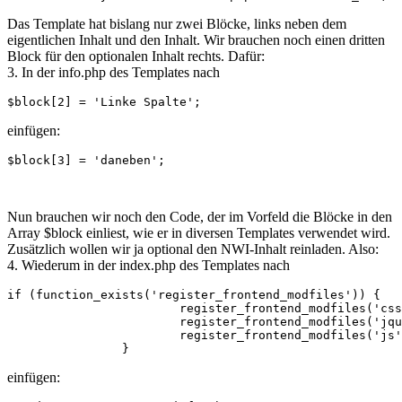
Das Template hat bislang nur zwei Blöcke, links neben dem
eigentlichen Inhalt und den Inhalt. Wir brauchen noch einen dritten
Block für den optionalen Inhalt rechts. Dafür:
3. In der info.php des Templates nach
$block[2] = 'Linke Spalte';
einfügen:
$block[3] = 'daneben';
Nun brauchen wir noch den Code, der im Vorfeld die Blöcke in den
Array $block einliest, wie er in diversen Templates verwendet wird.
Zusätzlich wollen wir ja optional den NWI-Inhalt reinladen. Also:
4. Wiederum in der index.php des Templates nach
if (function_exists('register_frontend_modfiles')) {

			register_frontend_modfiles('css');

			register_frontend_modfiles('jquery');

			register_frontend_modfiles('js');

		} 
einfügen: