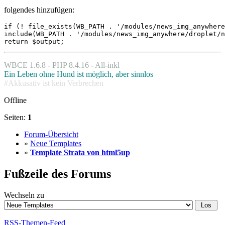
folgendes hinzufügen:
if (! file_exists(WB_PATH . '/modules/news_img_anywhere
include(WB_PATH . '/modules/news_img_anywhere/droplet/n
return $output;
WBCE 1.6.8 - PHP 8.4.16 - All-inkl
Ein Leben ohne Hund ist möglich, aber sinnlos
#Akkusativ ist kein Verbrechen
Offline
Seiten:
1
Forum-Übersicht
»
Neue Templates
»
Template Strata von html5up
Fußzeile des Forums
Wechseln zu
RSS-Themen-Feed