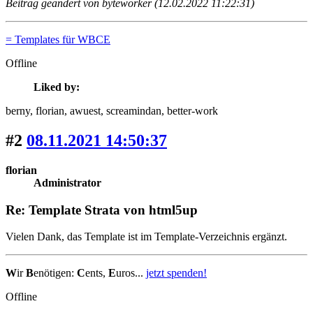
Beitrag geändert von byteworker (12.02.2022 11:22:31)
= Templates für WBCE
Offline
Liked by:
berny
, florian
, awuest
, screamindan
, better-work
#2
08.11.2021 14:50:37
florian
Administrator
Re: Template Strata von html5up
Vielen Dank, das Template ist im Template-Verzeichnis ergänzt.
W
ir
B
enötigen:
C
ents,
E
uros...
jetzt spenden!
Offline