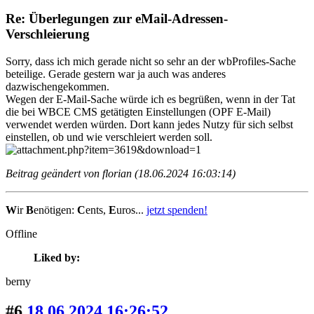
Re: Überlegungen zur eMail-Adressen-
Verschleierung
Sorry, dass ich mich gerade nicht so sehr an der wbProfiles-Sache
beteilige. Gerade gestern war ja auch was anderes
dazwischengekommen.
Wegen der E-Mail-Sache würde ich es begrüßen, wenn in der Tat
die bei WBCE CMS getätigten Einstellungen (OPF E-Mail)
verwendet werden würden. Dort kann jedes Nutzy für sich selbst
einstellen, ob und wie verschleiert werden soll.
Beitrag geändert von florian (18.06.2024 16:03:14)
W
ir
B
enötigen:
C
ents,
E
uros...
jetzt spenden!
Offline
Liked by:
berny
#6
18.06.2024 16:26:52