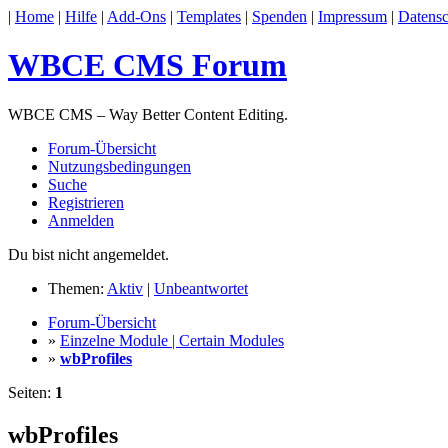
|
Home
|
Hilfe
|
Add-Ons
|
Templates
|
Spenden
|
Impressum
|
Datensc
WBCE CMS Forum
WBCE CMS – Way Better Content Editing.
Forum-Übersicht
Nutzungsbedingungen
Suche
Registrieren
Anmelden
Du bist nicht angemeldet.
Themen:
Aktiv
|
Unbeantwortet
Forum-Übersicht
»
Einzelne Module | Certain Modules
»
wbProfiles
Seiten:
1
wbProfiles