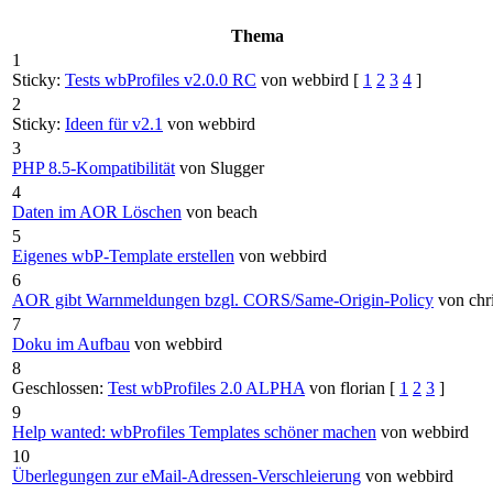
Thema
1
Sticky:
Tests wbProfiles v2.0.0 RC
von webbird
[
1
2
3
4
]
2
Sticky:
Ideen für v2.1
von webbird
3
PHP 8.5-Kompatibilität
von Slugger
4
Daten im AOR Löschen
von beach
5
Eigenes wbP-Template erstellen
von webbird
6
AOR gibt Warnmeldungen bzgl. CORS/Same-Origin-Policy
von chr
7
Doku im Aufbau
von webbird
8
Geschlossen:
Test wbProfiles 2.0 ALPHA
von florian
[
1
2
3
]
9
Help wanted: wbProfiles Templates schöner machen
von webbird
10
Überlegungen zur eMail-Adressen-Verschleierung
von webbird