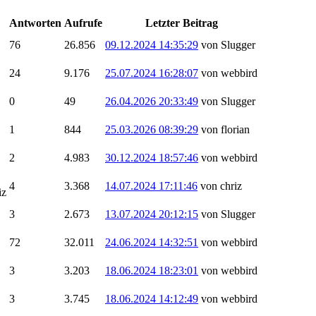
Antworten
Aufrufe
Letzter Beitrag
76
26.856
09.12.2024 14:35:29
von Slugger
24
9.176
25.07.2024 16:28:07
von webbird
0
49
26.04.2026 20:33:49
von Slugger
1
844
25.03.2026 08:39:29
von florian
2
4.983
30.12.2024 18:57:46
von webbird
4
3.368
14.07.2024 17:11:46
von chriz
iz
3
2.673
13.07.2024 20:12:15
von Slugger
72
32.011
24.06.2024 14:32:51
von webbird
3
3.203
18.06.2024 18:23:01
von webbird
3
3.745
18.06.2024 14:12:49
von webbird