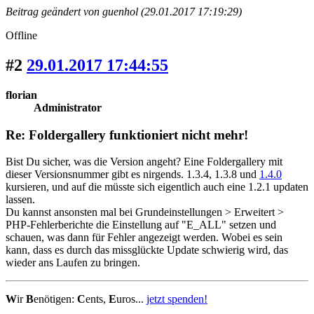
Beitrag geändert von guenhol (29.01.2017 17:19:29)
Offline
#2
29.01.2017 17:44:55
florian
Administrator
Re: Foldergallery funktioniert nicht mehr!
Bist Du sicher, was die Version angeht? Eine Foldergallery mit
dieser Versionsnummer gibt es nirgends. 1.3.4, 1.3.8 und
1.4.0
kursieren, und auf die müsste sich eigentlich auch eine 1.2.1 updaten
lassen.
Du kannst ansonsten mal bei Grundeinstellungen > Erweitert >
PHP-Fehlerberichte die Einstellung auf "E_ALL" setzen und
schauen, was dann für Fehler angezeigt werden. Wobei es sein
kann, dass es durch das missglückte Update schwierig wird, das
wieder ans Laufen zu bringen.
W
ir
B
enötigen:
C
ents,
E
uros...
jetzt spenden!