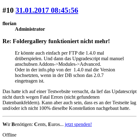
#10
31.01.2017 08:45:56
florian
Administrator
Re: Foldergallery funktioniert nicht mehr!
Er könnte auch einfach per FTP die 1.4.0 mal
drüberspielen. Und dann das Upgradescript mal manuel
anschubsen Addons->Modules->Advanced.
Oder in der info.php von der 1.4.0 mal die Version
hochsetzten, wenn in der DB schon das 2.0.7
eingetragen ist.
Das hatte ich auf einer Testwebsite versucht, da lief das Updatescript
nicht durch wegen Fatal Errors (nicht gefundenen
Datenbankfeldern). Kann aber auch sein, dass es an der Testseite lag
und/oder ich nicht 100% dieselbe Konstellation nachgebaut hatte.
W
ir
B
enötigen:
C
ents,
E
uros...
jetzt spenden!
Offline