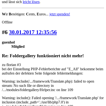
und lässt sich
leicht lösen
.
W
ir
B
enötigen:
C
ents,
E
uros...
jetzt spenden!
Offline
#6
30.01.2017 12:35:56
guenhol
Mitglied
Re: Foldergallery funktioniert nicht mehr!
zu florian #3
bei der Einstellung PHP-Fehlerberichte auf "E_All" bekomme beim
aufrufen der defekten Seite folgende fehlermeldungen:
Warning: include(/.../framework/Translate.php): failed to open
stream: No such file or directory in
/.../modules/foldergallery/Helper.inc on line 109
Warning: include(): Failed opening '/.../framework/Translate.php' for
inclusion (include_path='.:/usr/lib/php7.0') in