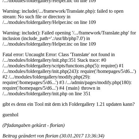
/.../modules/foldergallery/Helper.inc on line 109
Warning: include(/.../framework/Translate.php): failed to open
stream: No such file or directory in
/.../modules/foldergallery/Helper.inc on line 109
Warning: include(): Failed opening '/.../framework/Translate.php' for
inclusion (include_path='.:/usr/lib/php7.0') in
/.../modules/foldergallery/Helper.inc on line 109
Fatal error: Uncaught Error: Class 'Translate' not found in
/.../modules/foldergallery/init.php:351 Stack trace: #0
/.../modules/foldergallery/scripts/functions.php(5): require() #1
/.../modules/foldergallery/init.php(243): require('/homepages/5/d6...')
#2 /.../modules/foldergallery/modify.php(29):
require('/homepages/5/d6...') #3 /.../admin/pages/modify.php(180):
require('/homepages/5/d6...') #4 {main} thrown in
/.../modules/foldergallery/init.php on line 351
gibt es denn ein Tool mit dem ich Foldergallery 1.21 updaten kann?
guenhol
(Pfadangaben gekürzt - florian)
Beitrag geändert von florian (30.01.2017 13:36:34)