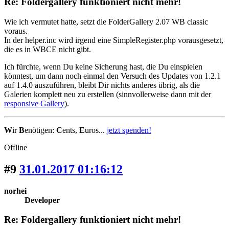
Re: Foldergallery funktioniert nicht mehr!
Wie ich vermutet hatte, setzt die FolderGallery 2.07 WB classic
voraus.
In der helper.inc wird irgend eine SimpleRegister.php vorausgesetzt,
die es in WBCE nicht gibt.
Ich fürchte, wenn Du keine Sicherung hast, die Du einspielen
könntest, um dann noch einmal den Versuch des Updates von 1.2.1
auf 1.4.0 auszuführen, bleibt Dir nichts anderes übrig, als die
Galerien komplett neu zu erstellen (sinnvollerweise dann mit der
responsive Gallery
).
W
ir
B
enötigen:
C
ents,
E
uros...
jetzt spenden!
Offline
#9
31.01.2017 01:16:12
norhei
Developer
Re: Foldergallery funktioniert nicht mehr!