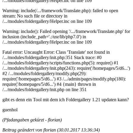
/.../modules/foldergallery/Helper.inc on line 109
Warning: include(/.../framework/Translate.php): failed to open
stream: No such file or directory in
/.../modules/foldergallery/Helper.inc on line 109
Warning: include(): Failed opening '/.../framework/Translate.php' for
inclusion (include_path='.:/usr/lib/php7.0') in
/.../modules/foldergallery/Helper.inc on line 109
Fatal error: Uncaught Error: Class 'Translate' not found in
/.../modules/foldergallery/init.php:351 Stack trace: #0
/.../modules/foldergallery/scripts/functions.php(5): require() #1
/.../modules/foldergallery/init.php(243): require('/homepages/5/d6...')
#2 /.../modules/foldergallery/modify.php(29):
require('/homepages/5/d6...') #3 /.../admin/pages/modify.php(180):
require('/homepages/5/d6...') #4 {main} thrown in
/.../modules/foldergallery/init.php on line 351
gibt es denn ein Tool mit dem ich Foldergallery 1.21 updaten kann?
guenhol
(Pfadangaben gekürzt - florian)
Beitrag geändert von florian (30.01.2017 13:36:34)