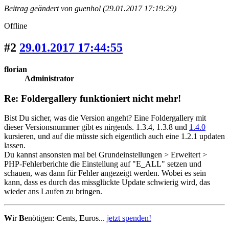
Beitrag geändert von guenhol (29.01.2017 17:19:29)
Offline
#2
29.01.2017 17:44:55
florian
Administrator
Re: Foldergallery funktioniert nicht mehr!
Bist Du sicher, was die Version angeht? Eine Foldergallery mit
dieser Versionsnummer gibt es nirgends. 1.3.4, 1.3.8 und
1.4.0
kursieren, und auf die müsste sich eigentlich auch eine 1.2.1 updaten
lassen.
Du kannst ansonsten mal bei Grundeinstellungen > Erweitert >
PHP-Fehlerberichte die Einstellung auf "E_ALL" setzen und
schauen, was dann für Fehler angezeigt werden. Wobei es sein
kann, dass es durch das missglückte Update schwierig wird, das
wieder ans Laufen zu bringen.
W
ir
B
enötigen:
C
ents,
E
uros...
jetzt spenden!