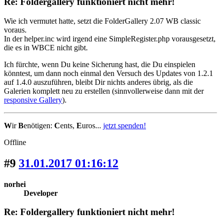
Re: Foldergallery funktioniert nicht mehr!
Wie ich vermutet hatte, setzt die FolderGallery 2.07 WB classic
voraus.
In der helper.inc wird irgend eine SimpleRegister.php vorausgesetzt,
die es in WBCE nicht gibt.
Ich fürchte, wenn Du keine Sicherung hast, die Du einspielen
könntest, um dann noch einmal den Versuch des Updates von 1.2.1
auf 1.4.0 auszuführen, bleibt Dir nichts anderes übrig, als die
Galerien komplett neu zu erstellen (sinnvollerweise dann mit der
responsive Gallery
).
W
ir
B
enötigen:
C
ents,
E
uros...
jetzt spenden!
Offline
#9
31.01.2017 01:16:12
norhei
Developer
Re: Foldergallery funktioniert nicht mehr!