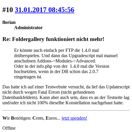
#10
31.01.2017 08:45:56
florian
Administrator
Re: Foldergallery funktioniert nicht mehr!
Er könnte auch einfach per FTP die 1.4.0 mal
drüberspielen. Und dann das Upgradescript mal manuel
anschubsen Addons->Modules->Advanced.
Oder in der info.php von der 1.4.0 mal die Version
hochsetzten, wenn in der DB schon das 2.0.7
eingetragen ist.
Das hatte ich auf einer Testwebsite versucht, da lief das Updatescript
nicht durch wegen Fatal Errors (nicht gefundenen
Datenbankfeldern). Kann aber auch sein, dass es an der Testseite lag
und/oder ich nicht 100% dieselbe Konstellation nachgebaut hatte.
W
ir
B
enötigen:
C
ents,
E
uros...
jetzt spenden!
Offline