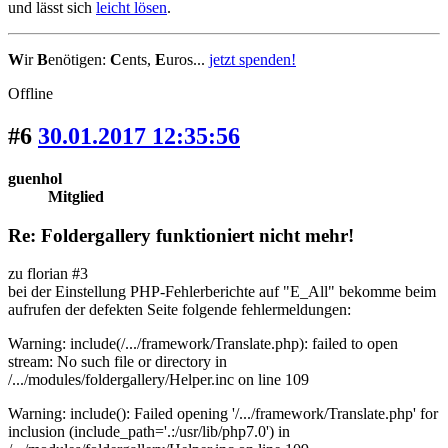
und lässt sich
leicht lösen
.
W
ir
B
enötigen:
C
ents,
E
uros...
jetzt spenden!
Offline
#6
30.01.2017 12:35:56
guenhol
Mitglied
Re: Foldergallery funktioniert nicht mehr!
zu florian #3
bei der Einstellung PHP-Fehlerberichte auf "E_All" bekomme beim
aufrufen der defekten Seite folgende fehlermeldungen:
Warning: include(/.../framework/Translate.php): failed to open
stream: No such file or directory in
/.../modules/foldergallery/Helper.inc on line 109
Warning: include(): Failed opening '/.../framework/Translate.php' for
inclusion (include_path='.:/usr/lib/php7.0') in