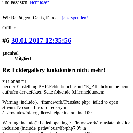
und lässt sich
leicht lösen
.
W
ir
B
enötigen:
C
ents,
E
uros...
jetzt spenden!
Offline
#6
30.01.2017 12:35:56
guenhol
Mitglied
Re: Foldergallery funktioniert nicht mehr!
zu florian #3
bei der Einstellung PHP-Fehlerberichte auf "E_All" bekomme beim
aufrufen der defekten Seite folgende fehlermeldungen:
Warning: include(/.../framework/Translate.php): failed to open
stream: No such file or directory in
/.../modules/foldergallery/Helper.inc on line 109
Warning: include(): Failed opening '/.../framework/Translate.php' for
inclusion (include_path='.:/usr/lib/php7.0') in