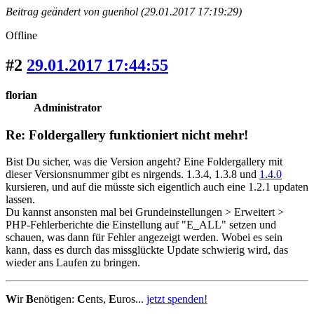
Beitrag geändert von guenhol (29.01.2017 17:19:29)
Offline
#2
29.01.2017 17:44:55
florian
Administrator
Re: Foldergallery funktioniert nicht mehr!
Bist Du sicher, was die Version angeht? Eine Foldergallery mit
dieser Versionsnummer gibt es nirgends. 1.3.4, 1.3.8 und
1.4.0
kursieren, und auf die müsste sich eigentlich auch eine 1.2.1 updaten
lassen.
Du kannst ansonsten mal bei Grundeinstellungen > Erweitert >
PHP-Fehlerberichte die Einstellung auf "E_ALL" setzen und
schauen, was dann für Fehler angezeigt werden. Wobei es sein
kann, dass es durch das missglückte Update schwierig wird, das
wieder ans Laufen zu bringen.
W
ir
B
enötigen:
C
ents,
E
uros...
jetzt spenden!