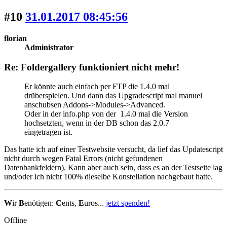
#10
31.01.2017 08:45:56
florian
Administrator
Re: Foldergallery funktioniert nicht mehr!
Er könnte auch einfach per FTP die 1.4.0 mal
drüberspielen. Und dann das Upgradescript mal manuel
anschubsen Addons->Modules->Advanced.
Oder in der info.php von der 1.4.0 mal die Version
hochsetzten, wenn in der DB schon das 2.0.7
eingetragen ist.
Das hatte ich auf einer Testwebsite versucht, da lief das Updatescript
nicht durch wegen Fatal Errors (nicht gefundenen
Datenbankfeldern). Kann aber auch sein, dass es an der Testseite lag
und/oder ich nicht 100% dieselbe Konstellation nachgebaut hatte.
W
ir
B
enötigen:
C
ents,
E
uros...
jetzt spenden!
Offline