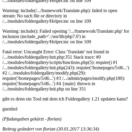
/.../modules/foldergallery/Helper.inc on line 109
Warning: include(/.../framework/Translate.php): failed to open
stream: No such file or directory in
/.../modules/foldergallery/Helper.inc on line 109
Warning: include(): Failed opening '/.../framework/Translate.php' for
inclusion (include_path='.:/usr/lib/php7.0') in
/.../modules/foldergallery/Helper.inc on line 109
Fatal error: Uncaught Error: Class 'Translate' not found in
/.../modules/foldergallery/init.php:351 Stack trace: #0
/.../modules/foldergallery/scripts/functions.php(5): require() #1
/.../modules/foldergallery/init.php(243): require('/homepages/5/d6...')
#2 /.../modules/foldergallery/modify.php(29):
require('/homepages/5/d6...') #3 /.../admin/pages/modify.php(180):
require('/homepages/5/d6...') #4 {main} thrown in
/.../modules/foldergallery/init.php on line 351
gibt es denn ein Tool mit dem ich Foldergallery 1.21 updaten kann?
guenhol
(Pfadangaben gekürzt - florian)
Beitrag geändert von florian (30.01.2017 13:36:34)