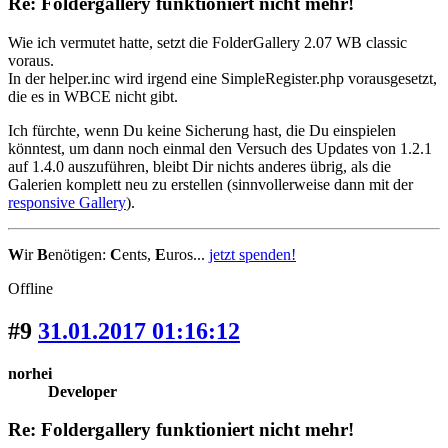
Re: Foldergallery funktioniert nicht mehr!
Wie ich vermutet hatte, setzt die FolderGallery 2.07 WB classic
voraus.
In der helper.inc wird irgend eine SimpleRegister.php vorausgesetzt,
die es in WBCE nicht gibt.
Ich fürchte, wenn Du keine Sicherung hast, die Du einspielen
könntest, um dann noch einmal den Versuch des Updates von 1.2.1
auf 1.4.0 auszuführen, bleibt Dir nichts anderes übrig, als die
Galerien komplett neu zu erstellen (sinnvollerweise dann mit der
responsive Gallery
).
W
ir
B
enötigen:
C
ents,
E
uros...
jetzt spenden!
Offline
#9
31.01.2017 01:16:12
norhei
Developer
Re: Foldergallery funktioniert nicht mehr!