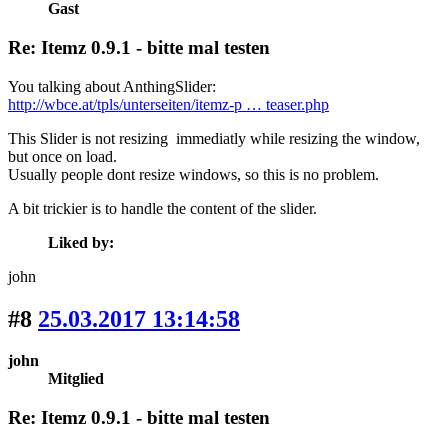
Gast
Re: Itemz 0.9.1 - bitte mal testen
You talking about AnthingSlider:
http://wbce.at/tpls/unterseiten/itemz-p … teaser.php
This Slider is not resizing immediatly while resizing the window,
but once on load.
Usually people dont resize windows, so this is no problem.
A bit trickier is to handle the content of the slider.
Liked by:
john
#8
25.03.2017 13:14:58
john
Mitglied
Re: Itemz 0.9.1 - bitte mal testen