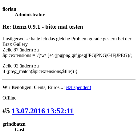
florian
Administrator
Re: Itemz 0.9.1 - bitte mal testen
Lustigerweise hatte ich das gleiche Problem gerade gestern bei der
Brax Gallery.
Zeile 87 ändern zu
$picextensions = '/[\w\-]+\.(jpg|png|gif|jpeg|JPG|PNG|GIF|JPEG)/';
Zeile 92 ändern zu
if (preg_match($picextensions,$file)) {
W
ir
B
enötigen:
C
ents,
E
uros...
jetzt spenden!
Offline
#5
13.07.2016 13:52:11
grindbatzn
Gast