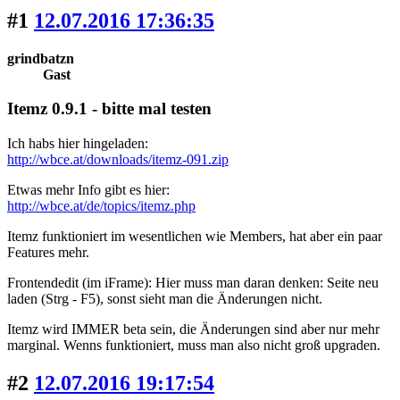
#1
12.07.2016 17:36:35
grindbatzn
Gast
Itemz 0.9.1 - bitte mal testen
Ich habs hier hingeladen:
http://wbce.at/downloads/itemz-091.zip
Etwas mehr Info gibt es hier:
http://wbce.at/de/topics/itemz.php
Itemz funktioniert im wesentlichen wie Members, hat aber ein paar
Features mehr.
Frontendedit (im iFrame): Hier muss man daran denken: Seite neu
laden (Strg - F5), sonst sieht man die Änderungen nicht.
Itemz wird IMMER beta sein, die Änderungen sind aber nur mehr
marginal. Wenns funktioniert, muss man also nicht groß upgraden.
#2
12.07.2016 19:17:54