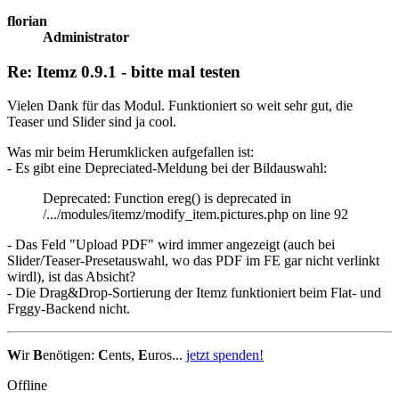
florian
Administrator
Re: Itemz 0.9.1 - bitte mal testen
Vielen Dank für das Modul. Funktioniert so weit sehr gut, die
Teaser und Slider sind ja cool.
Was mir beim Herumklicken aufgefallen ist:
- Es gibt eine Depreciated-Meldung bei der Bildauswahl:
Deprecated: Function ereg() is deprecated in
/.../modules/itemz/modify_item.pictures.php on line 92
- Das Feld "Upload PDF" wird immer angezeigt (auch bei
Slider/Teaser-Presetauswahl, wo das PDF im FE gar nicht verlinkt
wirdl), ist das Absicht?
- Die Drag&Drop-Sortierung der Itemz funktioniert beim Flat- und
Frggy-Backend nicht.
W
ir
B
enötigen:
C
ents,
E
uros...
jetzt spenden!
Offline