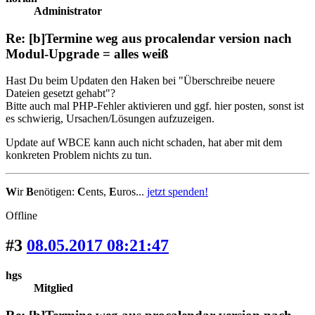
Administrator
Re: [b]Termine weg aus procalendar version nach
Modul-Upgrade = alles weiß
Hast Du beim Updaten den Haken bei "Überschreibe neuere
Dateien gesetzt gehabt"?
Bitte auch mal PHP-Fehler aktivieren und ggf. hier posten, sonst ist
es schwierig, Ursachen/Lösungen aufzuzeigen.
Update auf WBCE kann auch nicht schaden, hat aber mit dem
konkreten Problem nichts zu tun.
W
ir
B
enötigen:
C
ents,
E
uros...
jetzt spenden!
Offline
#3
08.05.2017 08:21:47
hgs
Mitglied