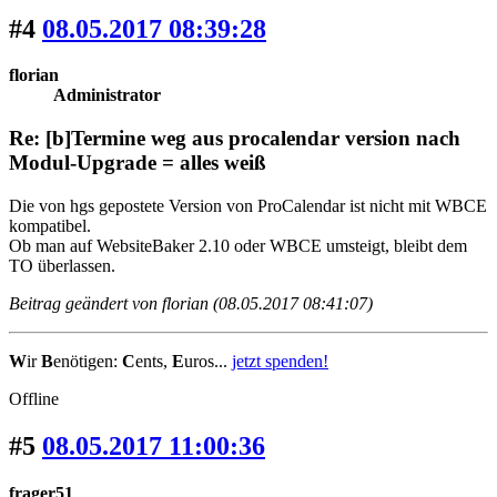
#4
08.05.2017 08:39:28
florian
Administrator
Re: [b]Termine weg aus procalendar version nach
Modul-Upgrade = alles weiß
Die von hgs gepostete Version von ProCalendar ist nicht mit WBCE
kompatibel.
Ob man auf WebsiteBaker 2.10 oder WBCE umsteigt, bleibt dem
TO überlassen.
Beitrag geändert von florian (08.05.2017 08:41:07)
W
ir
B
enötigen:
C
ents,
E
uros...
jetzt spenden!
Offline
#5
08.05.2017 11:00:36
frager51