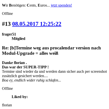
W
ir
B
enötigen:
C
ents,
E
uros...
jetzt spenden!
Offline
#13
08.05.2017 12:25:22
frager51
Mitglied
Re: [b]Termine weg aus procalendar version nach
Modul-Upgrade = alles weiß
Danke florian .
Das war der SUPER-TIPP !
Termine sind wieder da und werden dann sicher auch per screenshot
zusätzlich gesichert werden....
Boa ey, endlich wider ruhig schlafen...
Offline
Liked by:
florian