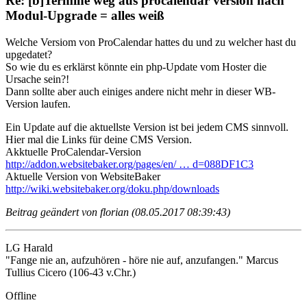
Re: [b]Termine weg aus procalendar version nach
Modul-Upgrade = alles weiß
Welche Versiom von ProCalendar hattes du und zu welcher hast du
upgedatet?
So wie du es erklärst könnte ein php-Update vom Hoster die
Ursache sein?!
Dann sollte aber auch einiges andere nicht mehr in dieser WB-
Version laufen.
Ein Update auf die aktuellste Version ist bei jedem CMS sinnvoll.
Hier mal die Links für deine CMS Version.
Akktuelle ProCalendar-Version
http://addon.websitebaker.org/pages/en/ … d=088DF1C3
Aktuelle Version von WebsiteBaker
http://wiki.websitebaker.org/doku.php/downloads
Beitrag geändert von florian (08.05.2017 08:39:43)
LG Harald
"Fange nie an, aufzuhören - höre nie auf, anzufangen." Marcus
Tullius Cicero (106-43 v.Chr.)
Offline