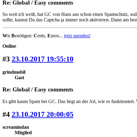
Re: Global / Easy comments
So weit ich weiß, hat GC von Haus aus schon einen Spamschutz, soda
sollte, kannst Du das Captcha ja immer noch aktivieren. Dann am bes
W
ir
B
enötigen:
C
ents,
E
uros...
jetzt spenden!
Online
#3
23.10.2017 19:55:10
grindmobil
Gast
Re: Global / Easy comments
Es gibt kaum Spam bei GC. Das liegt an der Art, wie es funktioniert. W
#4
23.10.2017 20:00:05
screamindan
Mitglied