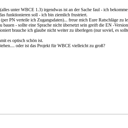
(alles unter WBCE 1.3) irgendwas ist an der Sache faul - ich bekomme 
s funktionieren soll - ich bin ziemlich frustriert.
n (per PN verteile ich Zugangsdaten)... freue mich Eure Ratschläge zu l
auen - sollte eine Sprache nicht übersetzt sein greift die EN -Version
tioniert brauche ich glaube nicht weiter zu überlegen (nur soviel, es so
it es optisch schön ist.
stehen.... oder ist das Projekt für WBCE vielleicht zu groß?