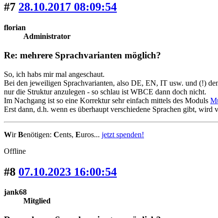
#7
28.10.2017 08:09:54
florian
Administrator
Re: mehrere Sprachvarianten möglich?
So, ich habs mir mal angeschaut.
Bei den jeweiligen Sprachvarianten, also DE, EN, IT usw. und (!) den
nur die Struktur anzulegen - so schlau ist WBCE dann doch nicht.
Im Nachgang ist so eine Korrektur sehr einfach mittels des Moduls
Mu
Erst dann, d.h. wenn es überhaupt verschiedene Sprachen gibt, wird 
W
ir
B
enötigen:
C
ents,
E
uros...
jetzt spenden!
Offline
#8
07.10.2023 16:00:54
jank68
Mitglied