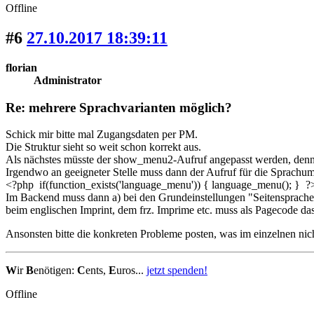
Offline
#6
27.10.2017 18:39:11
florian
Administrator
Re: mehrere Sprachvarianten möglich?
Schick mir bitte mal Zugangsdaten per PM.
Die Struktur sieht so weit schon korrekt aus.
Als nächstes müsste der show_menu2-Aufruf angepasst werden, denn D
Irgendwo an geeigneter Stelle muss dann der Aufruf für die Sprachum
<?php if(function_exists('language_menu')) { language_menu(); } ?
Im Backend muss dann a) bei den Grundeinstellungen "Seitensprache v
beim englischen Imprint, dem frz. Imprime etc. muss als Pagecode das d
Ansonsten bitte die konkreten Probleme posten, was im einzelnen nich
W
ir
B
enötigen:
C
ents,
E
uros...
jetzt spenden!
Offline