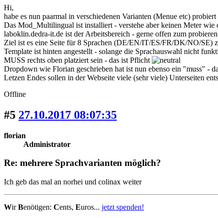
Hi,
habe es nun paarmal in verschiedenen Varianten (Menue etc) probiert 
Das Mod_Multilingual ist installiert - verstehe aber keinen Meter wie da
laboklin.dedra-it.de ist der Arbeitsbereich - gerne offen zum probiere
Ziel ist es eine Seite für 8 Sprachen (DE/EN/IT/ES/FR/DK/NO/SE) zu b
Template ist hinten angestellt - solange die Sprachauswahl nicht funk
MUSS rechts oben platziert sein - das ist Pflicht
Dropdown wie Florian geschrieben hat ist nun ebenso ein "muss" - dam
Letzen Endes sollen in der Webseite viele (sehr viele) Unterseiten ent
Offline
#5
27.10.2017 08:07:35
florian
Administrator
Re: mehrere Sprachvarianten möglich?
Ich geb das mal an norhei und colinax weiter
W
ir
B
enötigen:
C
ents,
E
uros...
jetzt spenden!