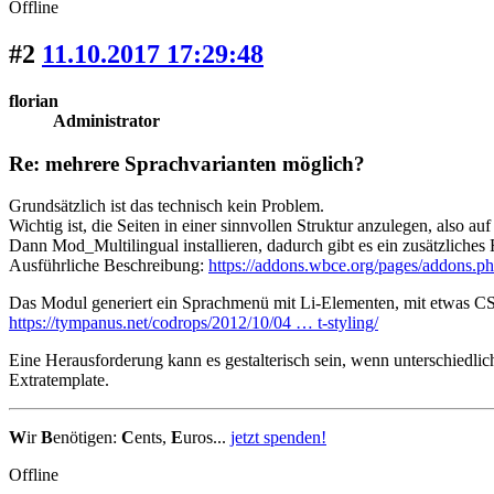
Offline
#2
11.10.2017 17:29:48
florian
Administrator
Re: mehrere Sprachvarianten möglich?
Grundsätzlich ist das technisch kein Problem.
Wichtig ist, die Seiten in einer sinnvollen Struktur anzulegen, also au
Dann Mod_Multilingual installieren, dadurch gibt es ein zusätzliches 
Ausführliche Beschreibung:
https://addons.wbce.org/pages/addons.
Das Modul generiert ein Sprachmenü mit Li-Elementen, mit etwas CS
https://tympanus.net/codrops/2012/10/04 … t-styling/
Eine Herausforderung kann es gestalterisch sein, wenn unterschiedli
Extratemplate.
W
ir
B
enötigen:
C
ents,
E
uros...
jetzt spenden!
Offline