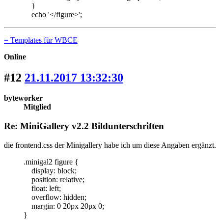
}
echo '</figure>';
= Templates für WBCE
Online
#12
21.11.2017 13:32:30
byteworker
Mitglied
Re: MiniGallery v2.2 Bildunterschriften
die frontend.css der Minigallery habe ich um diese Angaben ergänzt.
.minigal2 figure {
display: block;
position: relative;
float: left;
overflow: hidden;
margin: 0 20px 20px 0;
}