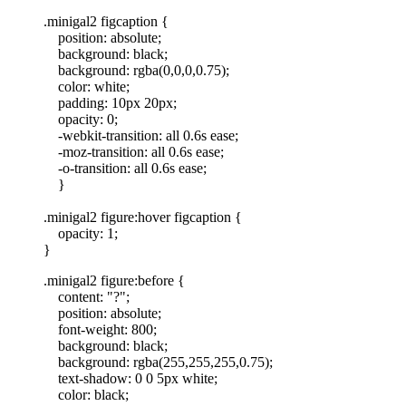
.minigal2 figcaption {
position: absolute;
background: black;
background: rgba(0,0,0,0.75);
color: white;
padding: 10px 20px;
opacity: 0;
-webkit-transition: all 0.6s ease;
-moz-transition: all 0.6s ease;
-o-transition: all 0.6s ease;
}
.minigal2 figure:hover figcaption {
opacity: 1;
}
.minigal2 figure:before {
content: "?";
position: absolute;
font-weight: 800;
background: black;
background: rgba(255,255,255,0.75);
text-shadow: 0 0 5px white;
color: black;