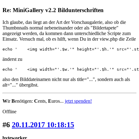
Re: MiniGallery v2.2 Bildunterschriften
Ich glaube, das liegt an der Art der Vorschaugalerie, also ob die
Thumbnnails normal nebeneinander oder als "Bildertapete"
angezeigt werden, da kommen dann unterschiedliche Scripte zum
Einsatz. Versuch mal, ob es hilft, wenn Du in der view.php die Zeile
echo '    <img width="'.$w.'" height="'.$h.'" src="'.st
änderst zu
echo '    <img width="'.$w.'" height="'.$h.'" src="'.st
also den Bilddateinamen nicht nur als title="...", sondern auch als
alt="..." übergibst.
W
ir
B
enötigen:
C
ents,
E
uros...
jetzt spenden!
Offline
#6
20.11.2017 10:18:15
byteworker