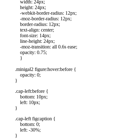
width: 24px;
height: 24px;
-webkit-border-radius: 12px;
-moz-border-radius: 12px;
border-radius: 12px;
text-align: center;
font-size: 14px;
line-height: 24px;
-moz-transition: all 0.6s ease;
opacity: 0.75;
}
.minigal2 figure:hover:before {
opacity: 0;
}
.cap-left:before {
bottom: 10px;
left: 10px;
}
.cap-left figcaption {
bottom: 0;
left: -30%;
}