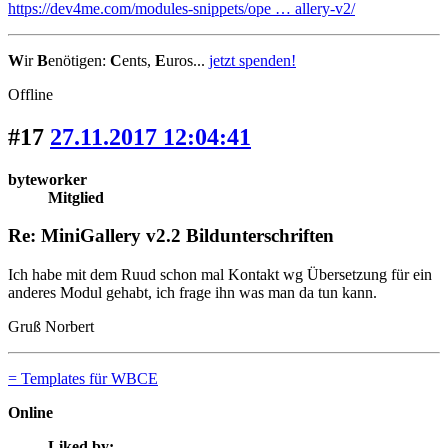
https://dev4me.com/modules-snippets/ope … allery-v2/
W
ir
B
enötigen:
C
ents,
E
uros...
jetzt spenden!
Offline
#17
27.11.2017 12:04:41
byteworker
Mitglied
Re: MiniGallery v2.2 Bildunterschriften
Ich habe mit dem Ruud schon mal Kontakt wg Übersetzung für ein
anderes Modul gehabt, ich frage ihn was man da tun kann.
Gruß Norbert
= Templates für WBCE
Online
Liked by: