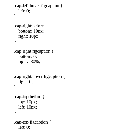
.cap-left:hover figcaption {
left: 0;
}
.cap-right:before {
bottom: 10px;
right: 10px;
}
.cap-right figcaption {
bottom: 0;
right: -30%;
}
.cap-right:hover figcaption {
right: 0;
}
.cap-top:before {
top: 10px;
left: 10px;
}
.cap-top figcaption {
left: 0;