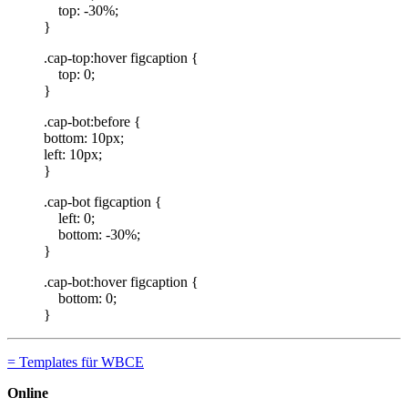
top: -30%;
}
.cap-top:hover figcaption {
top: 0;
}
.cap-bot:before {
bottom: 10px;
left: 10px;
}
.cap-bot figcaption {
left: 0;
bottom: -30%;
}
.cap-bot:hover figcaption {
bottom: 0;
}
= Templates für WBCE
Online