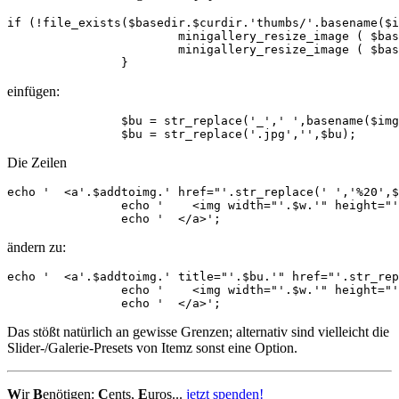
if (!file_exists($basedir.$curdir.'thumbs/'.basename($i
			minigallery_resize_image ( $basedir.$curdir.basename($img['file']), $basedir.$curdir.basename($img['file']) , $maxsize, 0 );

			minigallery_resize_image ( $basedir.$curdir.basename($img['file']), $basedir.$curdir.'thumbs/'.basename($img['file']) , $thumbsize, $ratio, true);

		}
einfügen:
		$bu = str_replace('_',' ',basename($img['file']));

		$bu = str_replace('.jpg','',$bu);
Die Zeilen
echo '  <a'.$addtoimg.' href="'.str_replace(' ','%20',$
		echo '    <img width="'.$w.'" height="'.$h.'" src="'.str_replace(' ','%20',$baseurl.$curdir.'thumbs/'.basename($img['file'])).'" alt="" />'; 

		echo '  </a>'; 
ändern zu:
echo '  <a'.$addtoimg.' title="'.$bu.'" href="'.str_rep
		echo '    <img width="'.$w.'" height="'.$h.'" src="'.str_replace(' ','%20',$baseurl.$curdir.'thumbs/'.basename($img['file'])).'" alt="" title="'.$bu.'" />'; 

		echo '  </a>'; 
Das stößt natürlich an gewisse Grenzen; alternativ sind vielleicht die
Slider-/Galerie-Presets von Itemz sonst eine Option.
W
ir
B
enötigen:
C
ents,
E
uros...
jetzt spenden!