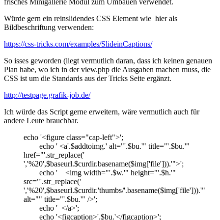
frisches Minigallerie Modul zum Umbauen verwendet.
Würde gern ein reinslidendes CSS Element wie hier als
Bildbeschriftung verwenden:
https://css-tricks.com/examples/SlideinCaptions/
So isses geworden (liegt vermutlich daran, dass ich keinen genauen
Plan habe, wo ich in der view.php die Ausgaben machen muss, die
CSS ist um die Standards aus der Tricks Seite ergänzt.
http://testpage.grafik-job.de/
Ich würde das Script gerne erweitern, wäre vermutlich auch für
andere Leute brauchbar.
echo '<figure class="cap-left">';
echo ' <a'.$addtoimg.' alt="'.$bu.'" title="'.$bu.'"
href="'.str_replace('
','%20',$baseurl.$curdir.basename($img['file'])).'">';
echo ' <img width="'.$w.'" height="'.$h.'"
src="'.str_replace('
','%20',$baseurl.$curdir.'thumbs/'.basename($img['file'])).'"
alt="" title="'.$bu.'" />';
echo ' </a>';
echo '<figcaption>'.$bu.'</figcaption>';