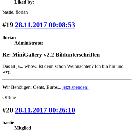
Liked by:
bastie
, florian
#19
28.11.2017 00:08:53
florian
Administrator
Re: MiniGallery v2.2 Bildunterschriften
Das ist ja... whow. Ist denn schon Weihnachten? Ich bin hin und
weg.
W
ir
B
enötigen:
C
ents,
E
uros...
jetzt spenden!
Offline
#20
28.11.2017 00:26:10
bastie
Mitglied