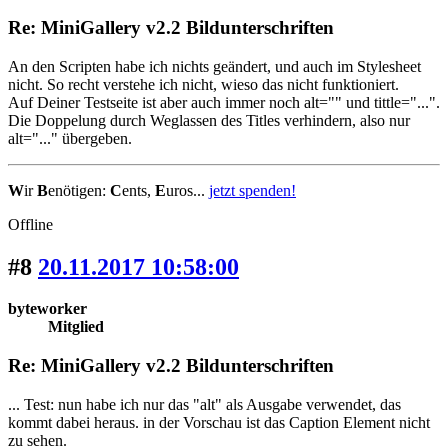
Re: MiniGallery v2.2 Bildunterschriften
An den Scripten habe ich nichts geändert, und auch im Stylesheet
nicht. So recht verstehe ich nicht, wieso das nicht funktioniert.
Auf Deiner Testseite ist aber auch immer noch alt="" und tittle="...".
Die Doppelung durch Weglassen des Titles verhindern, also nur
alt="..." übergeben.
W
ir
B
enötigen:
C
ents,
E
uros...
jetzt spenden!
Offline
#8
20.11.2017 10:58:00
byteworker
Mitglied
Re: MiniGallery v2.2 Bildunterschriften
... Test: nun habe ich nur das "alt" als Ausgabe verwendet, das
kommt dabei heraus. in der Vorschau ist das Caption Element nicht
zu sehen.