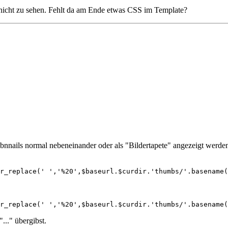
ch nicht zu sehen. Fehlt da am Ende etwas CSS im Template?
humbnnails normal nebeneinander oder als "Bildertapete" angezeigt werd
r_replace(' ','%20',$baseurl.$curdir.'thumbs/'.basename
r_replace(' ','%20',$baseurl.$curdir.'thumbs/'.basename(
"..." übergibst.