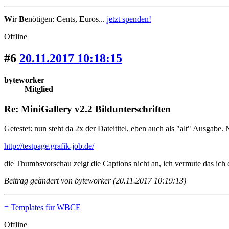
W
ir
B
enötigen:
C
ents,
E
uros...
jetzt spenden!
Offline
#6
20.11.2017 10:18:15
byteworker
Mitglied
Re: MiniGallery v2.2 Bildunterschriften
Getestet: nun steht da 2x der Dateititel, eben auch als "alt" Ausgabe.
http://testpage.grafik-job.de/
die Thumbsvorschau zeigt die Captions nicht an, ich vermute das ich
Beitrag geändert von byteworker (20.11.2017 10:19:13)
= Templates für WBCE
Offline