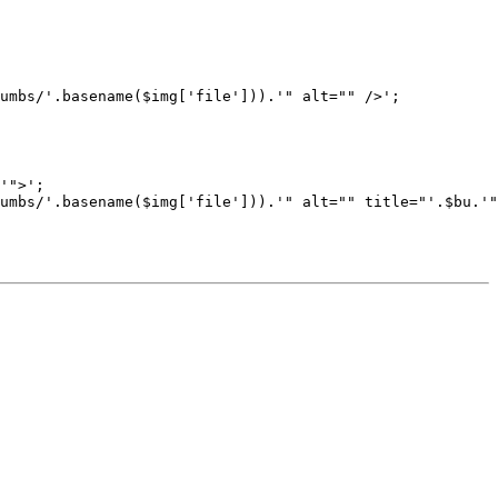
'">'; 
