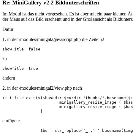
Re: MiniGallery v2.2 Bildunterschriften
Im Modul ist das nicht vorgesehen. Es ist aber mit ein paar kleinen
der Maus auf das Bild erscheint und in der Großansicht als Bildunter
Dafür
1. in der /modules/minigal2/javascript.php die Zeile 52
showTitle: false
zu
showTitle: true
ändern
2. in der /modules/minigal2/view.php nach
if (!file_exists($basedir.$curdir.'thumbs/'.basename($i
			minigallery_resize_image ( $basedir.$curdir.basename($img['file']), $basedir.$curdir.basename($img['file']) , $maxsize, 0 );

			minigallery_resize_image ( $basedir.$curdir.basename($img['file']), $basedir.$curdir.'thumbs/'.basename($img['file']) , $thumbsize, $ratio, true);

		}
einfügen:
		$bu = str_replace('_',' ',basename($img['file']));
