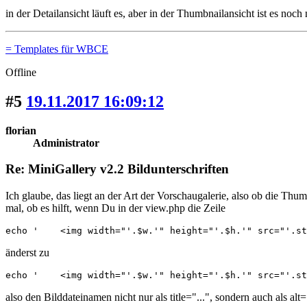
in der Detailansicht läuft es, aber in der Thumbnailansicht ist es no
= Templates für WBCE
Offline
#5
19.11.2017 16:09:12
florian
Administrator
Re: MiniGallery v2.2 Bildunterschriften
Ich glaube, das liegt an der Art der Vorschaugalerie, also ob die T
mal, ob es hilft, wenn Du in der view.php die Zeile
echo '    <img width="'.$w.'" height="'.$h.'" src="'.st
änderst zu
echo '    <img width="'.$w.'" height="'.$h.'" src="'.st
also den Bilddateinamen nicht nur als title="...", sondern auch als alt=