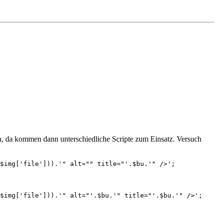
en, da kommen dann unterschiedliche Scripte zum Einsatz. Versuch
($img['file'])).'" alt="" title="'.$bu.'" />'; 
$img['file'])).'" alt="'.$bu.'" title="'.$bu.'" />'; 