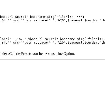
baseurl.$curdir.basename($img['file'])).'">'; 

lace(' ','%20',$baseurl.$curdir.basename($img['file'])).
Slider-/Galerie-Presets von Itemz sonst eine Option.