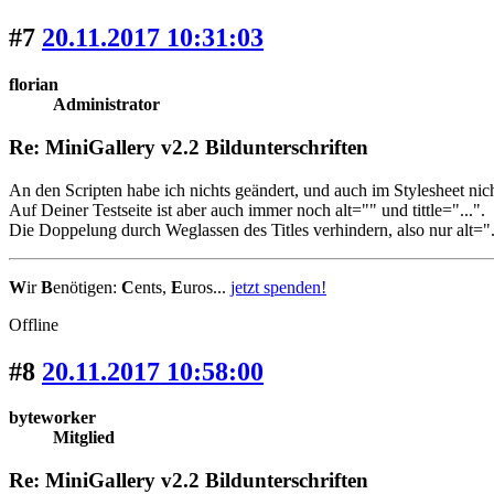
#7
20.11.2017 10:31:03
florian
Administrator
Re: MiniGallery v2.2 Bildunterschriften
An den Scripten habe ich nichts geändert, und auch im Stylesheet nicht
Auf Deiner Testseite ist aber auch immer noch alt="" und tittle="...".
Die Doppelung durch Weglassen des Titles verhindern, also nur alt=".
W
ir
B
enötigen:
C
ents,
E
uros...
jetzt spenden!
Offline
#8
20.11.2017 10:58:00
byteworker
Mitglied
Re: MiniGallery v2.2 Bildunterschriften