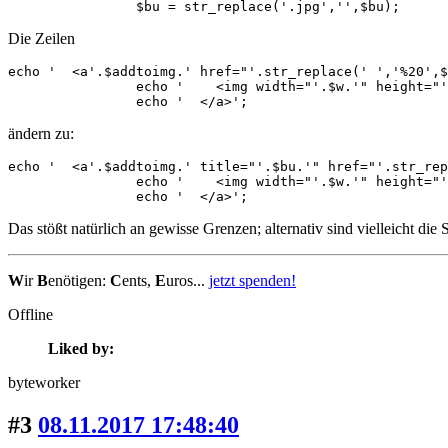
		$bu = str_replace('.jpg','',$bu);
Die Zeilen
echo '  <a'.$addtoimg.' href="'.str_replace(' ','%20',$
		echo '    <img width="'.$w.'" height="'.$h.'" src="'.str_replace(' ','%20',$baseurl.$curdir.'thumbs/'.basename($img['file'])).'" alt="" />'; 

		echo '  </a>'; 
ändern zu:
echo '  <a'.$addtoimg.' title="'.$bu.'" href="'.str_rep
		echo '    <img width="'.$w.'" height="'.$h.'" src="'.str_replace(' ','%20',$baseurl.$curdir.'thumbs/'.basename($img['file'])).'" alt="" title="'.$bu.'" />'; 

		echo '  </a>'; 
Das stößt natürlich an gewisse Grenzen; alternativ sind vielleicht die 
W
ir
B
enötigen:
C
ents,
E
uros...
jetzt spenden!
Offline
Liked by:
byteworker
#3
08.11.2017 17:48:40