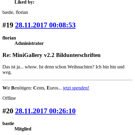
Liked by:
bastie
, florian
#19
28.11.2017 00:08:53
florian
Administrator
Re: MiniGallery v2.2 Bildunterschriften
Das ist ja... whow. Ist denn schon Weihnachten? Ich bin hin und
weg.
W
ir
B
enötigen:
C
ents,
E
uros...
jetzt spenden!
Offline
#20
28.11.2017 00:26:10
bastie
Mitglied