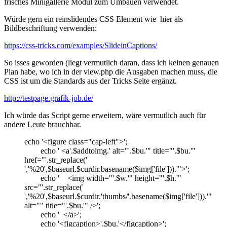
frisches Minigallerie Modul zum Umbauen verwendet.
Würde gern ein reinslidendes CSS Element wie hier als
Bildbeschriftung verwenden:
https://css-tricks.com/examples/SlideinCaptions/
So isses geworden (liegt vermutlich daran, dass ich keinen genauen
Plan habe, wo ich in der view.php die Ausgaben machen muss, die
CSS ist um die Standards aus der Tricks Seite ergänzt.
http://testpage.grafik-job.de/
Ich würde das Script gerne erweitern, wäre vermutlich auch für
andere Leute brauchbar.
echo '<figure class="cap-left">';
echo ' <a'.$addtoimg.' alt="'.$bu.'" title="'.$bu.'"
href="'.str_replace('
','%20',$baseurl.$curdir.basename($img['file'])).'">';
echo ' <img width="'.$w.'" height="'.$h.'"
src="'.str_replace('
','%20',$baseurl.$curdir.'thumbs/'.basename($img['file'])).'"
alt="" title="'.$bu.'" />';
echo ' </a>';
echo '<figcaption>'.$bu.'</figcaption>';