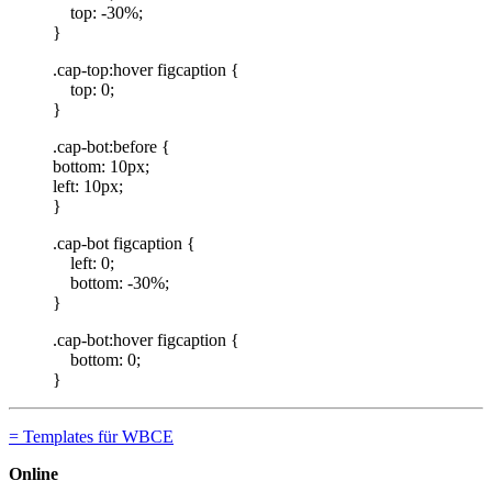
top: -30%;
}
.cap-top:hover figcaption {
top: 0;
}
.cap-bot:before {
bottom: 10px;
left: 10px;
}
.cap-bot figcaption {
left: 0;
bottom: -30%;
}
.cap-bot:hover figcaption {
bottom: 0;
}
= Templates für WBCE
Online