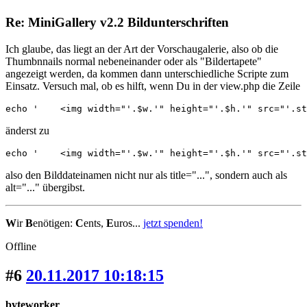
Re: MiniGallery v2.2 Bildunterschriften
Ich glaube, das liegt an der Art der Vorschaugalerie, also ob die
Thumbnnails normal nebeneinander oder als "Bildertapete"
angezeigt werden, da kommen dann unterschiedliche Scripte zum
Einsatz. Versuch mal, ob es hilft, wenn Du in der view.php die Zeile
echo '    <img width="'.$w.'" height="'.$h.'" src="'.st
änderst zu
echo '    <img width="'.$w.'" height="'.$h.'" src="'.st
also den Bilddateinamen nicht nur als title="...", sondern auch als
alt="..." übergibst.
W
ir
B
enötigen:
C
ents,
E
uros...
jetzt spenden!
Offline
#6
20.11.2017 10:18:15
byteworker