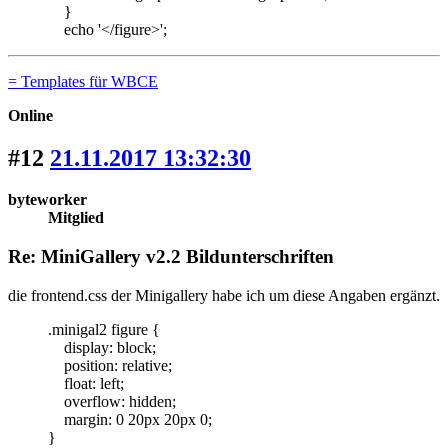
}
echo '</figure>';
= Templates für WBCE
Online
#12
21.11.2017 13:32:30
byteworker
Mitglied
Re: MiniGallery v2.2 Bildunterschriften
die frontend.css der Minigallery habe ich um diese Angaben ergänzt.
.minigal2 figure {
display: block;
position: relative;
float: left;
overflow: hidden;
margin: 0 20px 20px 0;
}