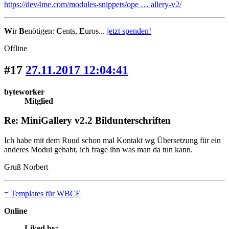
https://dev4me.com/modules-snippets/ope … allery-v2/
W
ir
B
enötigen:
C
ents,
E
uros...
jetzt spenden!
Offline
#17
27.11.2017 12:04:41
byteworker
Mitglied
Re: MiniGallery v2.2 Bildunterschriften
Ich habe mit dem Ruud schon mal Kontakt wg Übersetzung für ein
anderes Modul gehabt, ich frage ihn was man da tun kann.
Gruß Norbert
= Templates für WBCE
Online
Liked by: