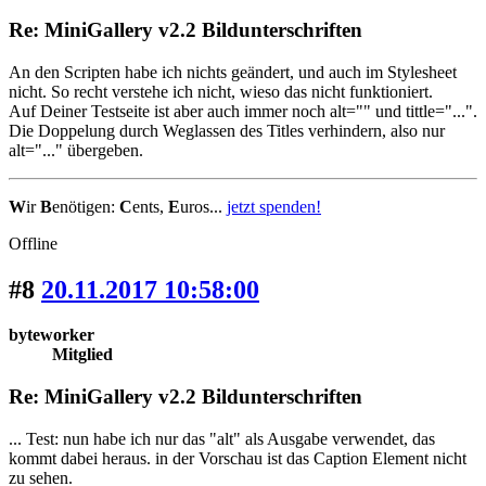
Re: MiniGallery v2.2 Bildunterschriften
An den Scripten habe ich nichts geändert, und auch im Stylesheet
nicht. So recht verstehe ich nicht, wieso das nicht funktioniert.
Auf Deiner Testseite ist aber auch immer noch alt="" und tittle="...".
Die Doppelung durch Weglassen des Titles verhindern, also nur
alt="..." übergeben.
W
ir
B
enötigen:
C
ents,
E
uros...
jetzt spenden!
Offline
#8
20.11.2017 10:58:00
byteworker
Mitglied
Re: MiniGallery v2.2 Bildunterschriften
... Test: nun habe ich nur das "alt" als Ausgabe verwendet, das
kommt dabei heraus. in der Vorschau ist das Caption Element nicht
zu sehen.