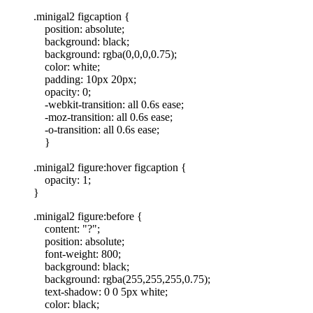
.minigal2 figcaption {
position: absolute;
background: black;
background: rgba(0,0,0,0.75);
color: white;
padding: 10px 20px;
opacity: 0;
-webkit-transition: all 0.6s ease;
-moz-transition: all 0.6s ease;
-o-transition: all 0.6s ease;
}
.minigal2 figure:hover figcaption {
opacity: 1;
}
.minigal2 figure:before {
content: "?";
position: absolute;
font-weight: 800;
background: black;
background: rgba(255,255,255,0.75);
text-shadow: 0 0 5px white;
color: black;