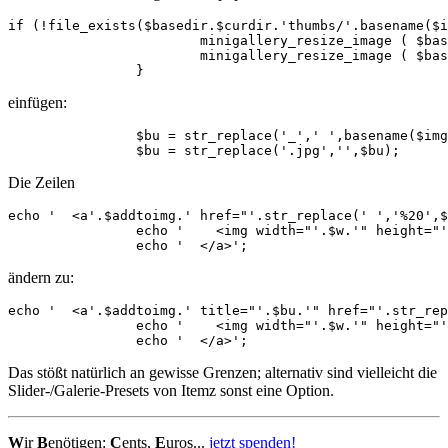
if (!file_exists($basedir.$curdir.'thumbs/'.basename($i
			minigallery_resize_image ( $basedir.$curdir.basename($img['file']), $basedir.$curdir.basename($img['file']) , $maxsize, 0 );

			minigallery_resize_image ( $basedir.$curdir.basename($img['file']), $basedir.$curdir.'thumbs/'.basename($img['file']) , $thumbsize, $ratio, true);

		}
einfügen:
		$bu = str_replace('_',' ',basename($img['file']));

		$bu = str_replace('.jpg','',$bu);
Die Zeilen
echo '  <a'.$addtoimg.' href="'.str_replace(' ','%20',$
		echo '    <img width="'.$w.'" height="'.$h.'" src="'.str_replace(' ','%20',$baseurl.$curdir.'thumbs/'.basename($img['file'])).'" alt="" />'; 

		echo '  </a>'; 
ändern zu:
echo '  <a'.$addtoimg.' title="'.$bu.'" href="'.str_rep
		echo '    <img width="'.$w.'" height="'.$h.'" src="'.str_replace(' ','%20',$baseurl.$curdir.'thumbs/'.basename($img['file'])).'" alt="" title="'.$bu.'" />'; 

		echo '  </a>'; 
Das stößt natürlich an gewisse Grenzen; alternativ sind vielleicht die
Slider-/Galerie-Presets von Itemz sonst eine Option.
W
ir
B
enötigen:
C
ents,
E
uros...
jetzt spenden!