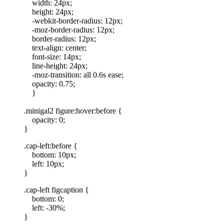
width: 24px;
height: 24px;
-webkit-border-radius: 12px;
-moz-border-radius: 12px;
border-radius: 12px;
text-align: center;
font-size: 14px;
line-height: 24px;
-moz-transition: all 0.6s ease;
opacity: 0.75;
}
.minigal2 figure:hover:before {
opacity: 0;
}
.cap-left:before {
bottom: 10px;
left: 10px;
}
.cap-left figcaption {
bottom: 0;
left: -30%;
}