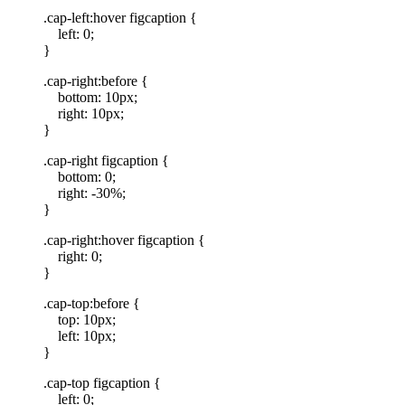
.cap-left:hover figcaption {
left: 0;
}
.cap-right:before {
bottom: 10px;
right: 10px;
}
.cap-right figcaption {
bottom: 0;
right: -30%;
}
.cap-right:hover figcaption {
right: 0;
}
.cap-top:before {
top: 10px;
left: 10px;
}
.cap-top figcaption {
left: 0;