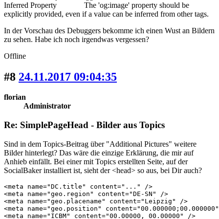
Inferred Property The 'og:image' property should be
explicitly provided, even if a value can be inferred from other tags.
In der Vorschau des Debuggers bekomme ich einen Wust an Bildern
zu sehen. Habe ich noch irgendwas vergessen?
Offline
#8
24.11.2017 09:04:35
florian
Administrator
Re: SimplePageHead - Bilder aus Topics
Sind in dem Topics-Beitrag über "Additional Pictures" weitere
Bilder hinterlegt? Das wäre die einzige Erklärung, die mir auf
Anhieb einfällt. Bei einer mit Topics erstellten Seite, auf der
SocialBaker installiert ist, sieht der <head> so aus, bei Dir auch?
<meta name="DC.title" content="..." />

<meta name="geo.region" content="DE-SN" />

<meta name="geo.placename" content="Leipzig" />

<meta name="geo.position" content="00.000000;00.000000"
<meta name="ICBM" content="00.00000, 00.00000" />
