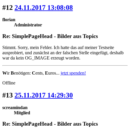
#12
24.11.2017 13:08:08
florian
Administrator
Re: SimplePageHead - Bilder aus Topics
Stimmt. Sorry, mein Fehler. Ich hatte das auf meiner Testseite
ausprobiert, und zunächst an der falschen Stelle eingefügt, deshalb
war da kein OG_IMAGE erzeugt worden.
W
ir
B
enötigen:
C
ents,
E
uros...
jetzt spenden!
Offline
#13
25.11.2017 14:29:30
screamindan
Mitglied
Re: SimplePageHead - Bilder aus Topics