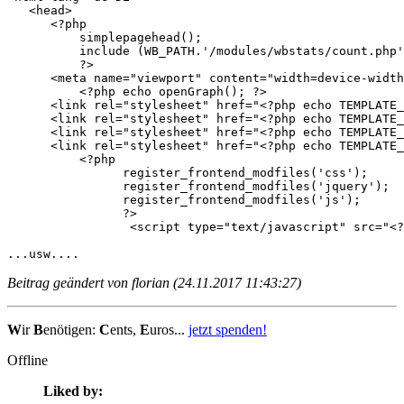
   <head>

      <?php 

	  simplepagehead(); 

	  include (WB_PATH.'/modules/wbstats/count.php'); 

	  ?>

      <meta name="viewport" content="width=device-width
	  <?php echo openGraph(); ?>

      <link rel="stylesheet" href="<?php echo TEMPLATE_
      <link rel="stylesheet" href="<?php echo TEMPLATE_
      <link rel="stylesheet" href="<?php echo TEMPLATE_
      <link rel="stylesheet" href="<?php echo TEMPLATE_
	  <?php

		register_frontend_modfiles('css');

		register_frontend_modfiles('jquery');

		register_frontend_modfiles('js');

		?>

		 <script type="text/javascript" src="<?php echo TEMPLATE_DIR; ?>/js/jquery.matchHeight-min.js"></script>

...usw....
Beitrag geändert von florian (24.11.2017 11:43:27)
W
ir
B
enötigen:
C
ents,
E
uros...
jetzt spenden!
Offline
Liked by: