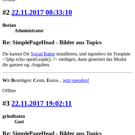
#2
22.11.2017 08:33:10
florian
Administrator
Re: SimplePageHead - Bilder aus Topics
Du kannst Dir
Social Baker
installieren, und irgendwo im Template
<?php echo openGraph(); ?> einfügen, dann generiert das Modul
die ganzen og.-Angaben.
W
ir
B
enötigen:
C
ents,
E
uros...
jetzt spenden!
Offline
#3
22.11.2017 19:02:11
grindbatzn
Gast
Re: SimplePageHead - Bilder aus Topics