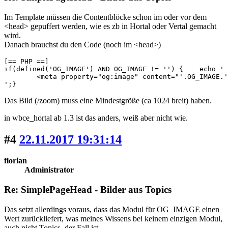
Im Template müssen die Contentblöcke schon im oder vor dem
<head> gepuffert werden, wie es zb in Hortal oder Vertal gemacht
wird.
Danach brauchst du den Code (noch im <head>)
[== PHP ==]

if(defined('OG_IMAGE') AND OG_IMAGE != '') { 	echo '

	<meta property="og:image" content="'.OG_IMAGE.'"/>

';}
Das Bild (/zoom) muss eine Mindestgröße (ca 1024 breit) haben.
in wbce_hortal ab 1.3 ist das anders, weiß aber nicht wie.
#4
22.11.2017 19:31:14
florian
Administrator
Re: SimplePageHead - Bilder aus Topics
Das setzt allerdings voraus, dass das Modul für OG_IMAGE einen
Wert zurückliefert, was meines Wissens bei keinem einzigen Modul,
auch nicht Topics, der Fall ist.