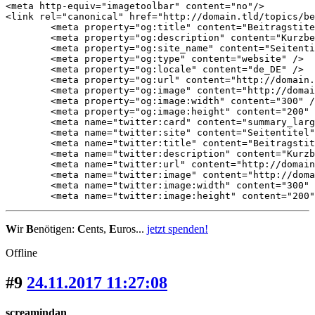
<meta http-equiv="imagetoolbar" content="no"/>

<link rel="canonical" href="http://domain.tld/topics/be
	<meta property="og:title" content="Beitragstitel" />

	<meta property="og:description" content="Kurzbeschreibung Kurzbeschreibung Kurzbeschreibung" />

	<meta property="og:site_name" content="Seitentitel" />

	<meta property="og:type" content="website" />

	<meta property="og:locale" content="de_DE" />

	<meta property="og:url" content="http://domain.tld/topics/beitragstitel" />

	<meta property="og:image" content="http://domain.tld/media/topics-pictures/beitragsbild.jpg" />

	<meta property="og:image:width" content="300" />

	<meta property="og:image:height" content="200" />

	<meta name="twitter:card" content="summary_large_image" />

	<meta name="twitter:site" content="Seitentitel"/>

	<meta name="twitter:title" content="Beitragstitel"/>

	<meta name="twitter:description" content="Kurzbeschreibung Kurzbeschreibung Kurzbeschreibung"/>

	<meta name="twitter:url" content="http://domain.tld/topics/beitragstitel" />

	<meta name="twitter:image" content="http://domain.tld/media/topics-pictures/beitragsbild.jpg"/>

	<meta name="twitter:image:width" content="300" />

	<meta name="twitter:image:height" content="200
W
ir
B
enötigen:
C
ents,
E
uros...
jetzt spenden!
Offline
#9
24.11.2017 11:27:08
screamindan