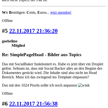
W
ir
B
enötigen:
C
ents,
E
uros...
jetzt spenden!
Offline
#5
22.11.2017 21:36:20
goebelino
Mitglied
Re: SimplePageHead - Bilder aus Topics
Das mit SocialBaker funktioniert es. Habe es jetzt über ein Droplet
gelöst. Seltsam ist, dass mit Social Backer alles an den Beginn des
Dokumentes gerückt wird. Die Inhalte sind also nicht im Head
Bereich. Muss ich das zwingend ins Template einpassen?
Das mit den 1024 Pixeln sollte ich noch anpassen
Offline
#6
22.11.2017 21:56:38