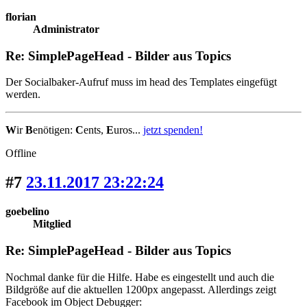
florian
Administrator
Re: SimplePageHead - Bilder aus Topics
Der Socialbaker-Aufruf muss im head des Templates eingefügt
werden.
W
ir
B
enötigen:
C
ents,
E
uros...
jetzt spenden!
Offline
#7
23.11.2017 23:22:24
goebelino
Mitglied
Re: SimplePageHead - Bilder aus Topics
Nochmal danke für die Hilfe. Habe es eingestellt und auch die
Bildgröße auf die aktuellen 1200px angepasst. Allerdings zeigt
Facebook im Object Debugger: