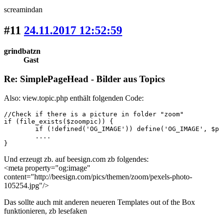
screamindan
#11
24.11.2017 12:52:59
grindbatzn
Gast
Re: SimplePageHead - Bilder aus Topics
Also: view.topic.php enthält folgenden Code:
//Check if there is a picture in folder "zoom"			

if (file_exists($zoompic)) {

	if (!defined('OG_IMAGE')) define('OG_IMAGE', $picture_dir.'/zoom/'.$picture);

	....

}
Und erzeugt zb. auf beesign.com zb folgendes:
<meta property="og:image"
content="http://beesign.com/pics/themen/zoom/pexels-photo-
105254.jpg"/>
Das sollte auch mit anderen neueren Templates out of the Box
funktionieren, zb lesefaken