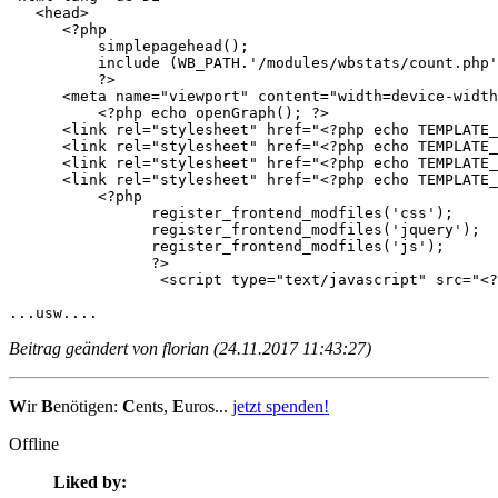
   <head>

      <?php 

	  simplepagehead(); 

	  include (WB_PATH.'/modules/wbstats/count.php'); 

	  ?>

      <meta name="viewport" content="width=device-width
	  <?php echo openGraph(); ?>

      <link rel="stylesheet" href="<?php echo TEMPLATE_
      <link rel="stylesheet" href="<?php echo TEMPLATE_
      <link rel="stylesheet" href="<?php echo TEMPLATE_
      <link rel="stylesheet" href="<?php echo TEMPLATE_
	  <?php

		register_frontend_modfiles('css');

		register_frontend_modfiles('jquery');

		register_frontend_modfiles('js');

		?>

		 <script type="text/javascript" src="<?php echo TEMPLATE_DIR; ?>/js/jquery.matchHeight-min.js"></script>

...usw....
Beitrag geändert von florian (24.11.2017 11:43:27)
W
ir
B
enötigen:
C
ents,
E
uros...
jetzt spenden!
Offline
Liked by: