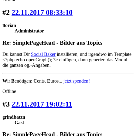
#2
22.11.2017 08:33:10
florian
Administrator
Re: SimplePageHead - Bilder aus Topics
Du kannst Dir
Social Baker
installieren, und irgendwo im Template
<?php echo openGraph(); ?> einfügen, dann generiert das Modul
die ganzen og.-Angaben.
W
ir
B
enötigen:
C
ents,
E
uros...
jetzt spenden!
Offline
#3
22.11.2017 19:02:11
grindbatzn
Gast
Re: SimplePageHead - Bilder aus Topics