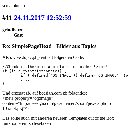
screamindan
#11
24.11.2017 12:52:59
grindbatzn
Gast
Re: SimplePageHead - Bilder aus Topics
Also: view.topic.php enthält folgenden Code:
//Check if there is a picture in folder "zoom"			

if (file_exists($zoompic)) {

	if (!defined('OG_IMAGE')) define('OG_IMAGE', $picture_dir.'/zoom/'.$picture);

	....

}
Und erzeugt zb. auf beesign.com zb folgendes:
<meta property="og:image"
content="http://beesign.com/pics/themen/zoom/pexels-photo-
105254.jpg"/>
Das sollte auch mit anderen neueren Templates out of the Box
funktionieren, zb lesefaken