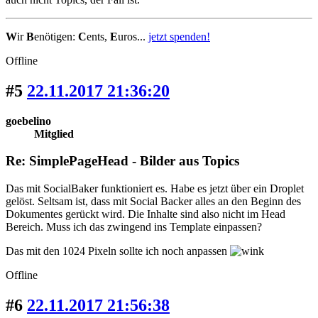
W
ir
B
enötigen:
C
ents,
E
uros...
jetzt spenden!
Offline
#5
22.11.2017 21:36:20
goebelino
Mitglied
Re: SimplePageHead - Bilder aus Topics
Das mit SocialBaker funktioniert es. Habe es jetzt über ein Droplet
gelöst. Seltsam ist, dass mit Social Backer alles an den Beginn des
Dokumentes gerückt wird. Die Inhalte sind also nicht im Head
Bereich. Muss ich das zwingend ins Template einpassen?
Das mit den 1024 Pixeln sollte ich noch anpassen
Offline
#6
22.11.2017 21:56:38