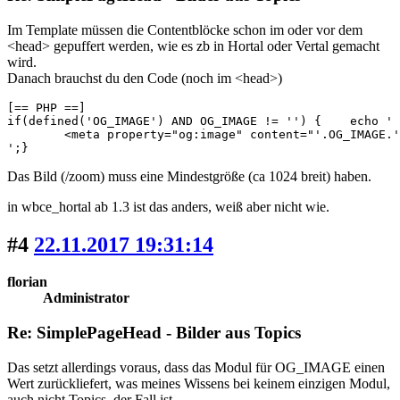
Im Template müssen die Contentblöcke schon im oder vor dem
<head> gepuffert werden, wie es zb in Hortal oder Vertal gemacht
wird.
Danach brauchst du den Code (noch im <head>)
[== PHP ==]

if(defined('OG_IMAGE') AND OG_IMAGE != '') { 	echo '

	<meta property="og:image" content="'.OG_IMAGE.'"/>

';}
Das Bild (/zoom) muss eine Mindestgröße (ca 1024 breit) haben.
in wbce_hortal ab 1.3 ist das anders, weiß aber nicht wie.
#4
22.11.2017 19:31:14
florian
Administrator
Re: SimplePageHead - Bilder aus Topics
Das setzt allerdings voraus, dass das Modul für OG_IMAGE einen
Wert zurückliefert, was meines Wissens bei keinem einzigen Modul,
auch nicht Topics, der Fall ist.