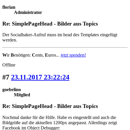
florian
Administrator
Re: SimplePageHead - Bilder aus Topics
Der Socialbaker-Aufruf muss im head des Templates eingefügt
werden.
W
ir
B
enötigen:
C
ents,
E
uros...
jetzt spenden!
Offline
#7
23.11.2017 23:22:24
goebelino
Mitglied
Re: SimplePageHead - Bilder aus Topics
Nochmal danke für die Hilfe. Habe es eingestellt und auch die
Bildgröße auf die aktuellen 1200px angepasst. Allerdings zeigt
Facebook im Object Debugger: