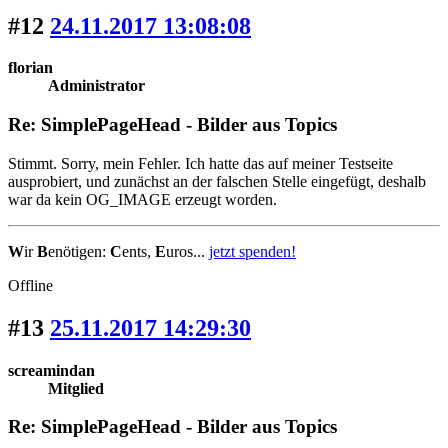
#12
24.11.2017 13:08:08
florian
Administrator
Re: SimplePageHead - Bilder aus Topics
Stimmt. Sorry, mein Fehler. Ich hatte das auf meiner Testseite
ausprobiert, und zunächst an der falschen Stelle eingefügt, deshalb
war da kein OG_IMAGE erzeugt worden.
W
ir
B
enötigen:
C
ents,
E
uros...
jetzt spenden!
Offline
#13
25.11.2017 14:29:30
screamindan
Mitglied
Re: SimplePageHead - Bilder aus Topics