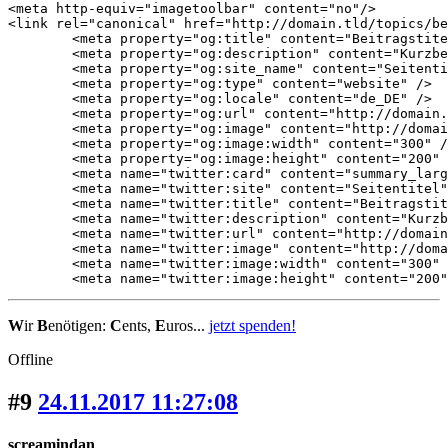
<meta http-equiv="imagetoolbar" content="no"/>

<link rel="canonical" href="http://domain.tld/topics/be
	<meta property="og:title" content="Beitragstitel" />

	<meta property="og:description" content="Kurzbeschreibung Kurzbeschreibung Kurzbeschreibung" />

	<meta property="og:site_name" content="Seitentitel" />

	<meta property="og:type" content="website" />

	<meta property="og:locale" content="de_DE" />

	<meta property="og:url" content="http://domain.tld/topics/beitragstitel" />

	<meta property="og:image" content="http://domain.tld/media/topics-pictures/beitragsbild.jpg" />

	<meta property="og:image:width" content="300" />

	<meta property="og:image:height" content="200" />

	<meta name="twitter:card" content="summary_large_image" />

	<meta name="twitter:site" content="Seitentitel"/>

	<meta name="twitter:title" content="Beitragstitel"/>

	<meta name="twitter:description" content="Kurzbeschreibung Kurzbeschreibung Kurzbeschreibung"/>

	<meta name="twitter:url" content="http://domain.tld/topics/beitragstitel" />

	<meta name="twitter:image" content="http://domain.tld/media/topics-pictures/beitragsbild.jpg"/>

	<meta name="twitter:image:width" content="300" />

	<meta name="twitter:image:height" content="200
W
ir
B
enötigen:
C
ents,
E
uros...
jetzt spenden!
Offline
#9
24.11.2017 11:27:08
screamindan