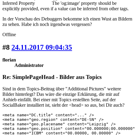
Inferred Property The 'og:image' property should be
explicitly provided, even if a value can be inferred from other tags.
In der Vorschau des Debuggers bekomme ich einen Wust an Bildern
zu sehen. Habe ich noch irgendwas vergessen?
Offline
#8
24.11.2017 09:04:35
florian
Administrator
Re: SimplePageHead - Bilder aus Topics
Sind in dem Topics-Beitrag über "Additional Pictures" weitere
Bilder hinterlegt? Das wäre die einzige Erklärung, die mir auf
Anhieb einfällt. Bei einer mit Topics erstellten Seite, auf der
SocialBaker installiert ist, sieht der <head> so aus, bei Dir auch?
<meta name="DC.title" content="..." />

<meta name="geo.region" content="DE-SN" />

<meta name="geo.placename" content="Leipzig" />

<meta name="geo.position" content="00.000000;00.000000"
<meta name="ICBM" content="00.00000, 00.00000" />
