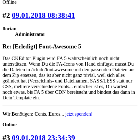
Offline
#2
09.01.2018 08:38:41
florian
Administrator
Re: [Erledigt] Font-Awesome 5
Das CKEditor-Plugin wird FA 5 wahrscheinlich noch nicht
unterstützen. Wenn Du die FA-Icons von Hand einfügst, musst Du
die Dateien in /iclude/font-awesome mit den passenden Dateien aus
dem Zip ersetzen, das ist aber nicht ganz trivial, weil sich alles
geändert hat (Verzeichnis- und Dateinamen, SASS/LESS statt nur
CSS, mehrere verschiedene Fonts... einfacher ist es, Du wartest
noch etwas, bis FA 5 über CDN bereitsteht und bindest das dann in
Dein Template ein.
W
ir
B
enötigen:
C
ents,
E
uros...
jetzt spenden!
Online
#3
09.01.2018 23:34:39