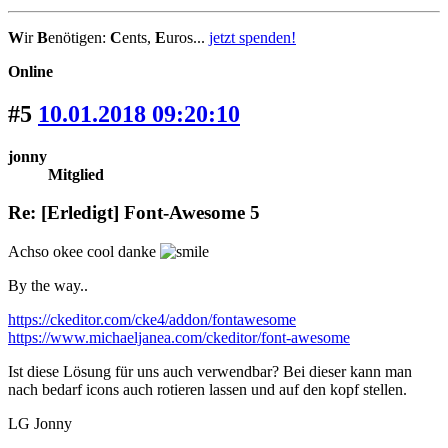
W
ir
B
enötigen:
C
ents,
E
uros...
jetzt spenden!
Online
#5
10.01.2018 09:20:10
jonny
Mitglied
Re: [Erledigt] Font-Awesome 5
Achso okee cool danke
By the way..
https://ckeditor.com/cke4/addon/fontawesome
https://www.michaeljanea.com/ckeditor/font-awesome
Ist diese Lösung für uns auch verwendbar? Bei dieser kann man
nach bedarf icons auch rotieren lassen und auf den kopf stellen.
LG Jonny