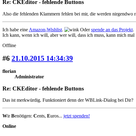
Re: CKEditor - fehlende Buttons
Also die fehlenden Klammern fehlen bei mir, die werden nirgendwo r
Ich habe eine
Amazon-Wishlist
.
Oder
spende an das Projekt
.
Ich kann, wenn ich will, aber wer will, dass ich muss, kann mich mal
Offline
#6
21.10.2015 14:34:39
florian
Administrator
Re: CKEditor - fehlende Buttons
Das ist merkwürdig. Funktioniert denn der WBLink-Dialog bei Dir?
W
ir
B
enötigen:
C
ents,
E
uros...
jetzt spenden!
Online