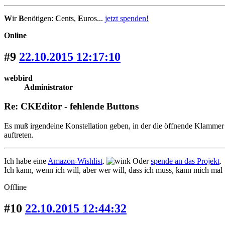
W
ir
B
enötigen:
C
ents,
E
uros...
jetzt spenden!
Online
#9
22.10.2015 12:17:10
webbird
Administrator
Re: CKEditor - fehlende Buttons
Es muß irgendeine Konstellation geben, in der die öffnende Klamme
auftreten.
Ich habe eine
Amazon-Wishlist
.
Oder
spende an das Projekt
.
Ich kann, wenn ich will, aber wer will, dass ich muss, kann mich mal
Offline
#10
22.10.2015 12:44:32