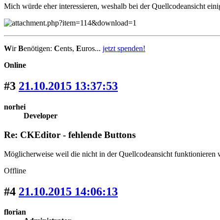
Mich würde eher interessieren, weshalb bei der Quellcodeansicht eini
W
ir
B
enötigen:
C
ents,
E
uros...
jetzt spenden!
Online
#3
21.10.2015 13:37:53
norhei
Developer
Re: CKEditor - fehlende Buttons
Möglicherweise weil die nicht in der Quellcodeansicht funktionieren
Offline
#4
21.10.2015 14:06:13
florian