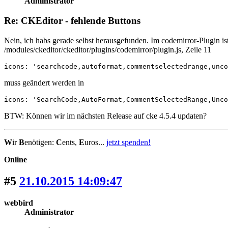
Administrator
Re: CKEditor - fehlende Buttons
Nein, ich habs gerade selbst herausgefunden. Im codemirror-Plugin is
/modules/ckeditor/ckeditor/plugins/codemirror/plugin.js, Zeile 11
icons: 'searchcode,autoformat,commentselectedrange,unco
muss geändert werden in
icons: 'SearchCode,AutoFormat,CommentSelectedRange,Unco
BTW: Können wir im nächsten Release auf cke 4.5.4 updaten?
W
ir
B
enötigen:
C
ents,
E
uros...
jetzt spenden!
Online
#5
21.10.2015 14:09:47
webbird
Administrator