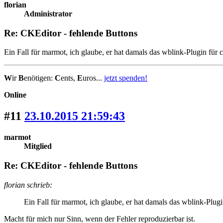
florian
Administrator
Re: CKEditor - fehlende Buttons
Ein Fall für marmot, ich glaube, er hat damals das wblink-Plugin für c
W
ir
B
enötigen:
C
ents,
E
uros...
jetzt spenden!
Online
#11
23.10.2015 21:59:43
marmot
Mitglied
Re: CKEditor - fehlende Buttons
florian schrieb:
Ein Fall für marmot, ich glaube, er hat damals das wblink-Plugi
Macht für mich nur Sinn, wenn der Fehler reproduzierbar ist.