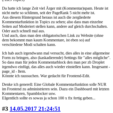
Da hatte ich lange Zeit viel Ärger mit (Kommentar)spam. Heute ist
nicht mehr so schlimm, seit der PageRank 5 nicht mehr ist.
Aus diesem Hintergrund heraus ist auch die zergliederte
Kommentarfunktion in Topics zu sehen; also dass man einzelne
Seiten auf Moderiert stellen kann, andere auf gleich durchschalten.
Oder auch schnell mal aus.
Und auch, dass man den obligatorischen Link zu Website (ohne
dem bekommt man kaum Kommentare, ist eben so) auf
verschiedene Modi schalten kann.
Ich hab auch irgendwann mal versucht, dies alles in eine allgemeine
Form zu bringen, also (kaskadierende) Settings für "alles mögliche".
So dass man für jeden Kommentarblock den man per zb Droplet
irgendwo einfügt, das alles auch wieder einstellen kann. Insgesamt -
page_id - Item.
Könnte ich raussuchen. War gedacht für Frontend-Edit.
Denke ich generell: Eine Globale Kommentarfunktion solle NUR
im Frontend zu administrieren sein. Dazu ein Dashboard mit letzten
Kommentaren, Spamblocker usw.
EIgentlich sollte es sowas ja schon 100 x fix fertig geben...
#3
14.05.2017 21:24:51