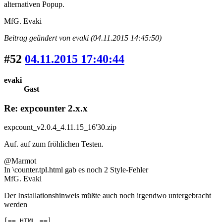
alternativen Popup.
MfG. Evaki
Beitrag geändert von evaki (04.11.2015 14:45:50)
#52
04.11.2015 17:40:44
evaki
Gast
Re: expcounter 2.x.x
expcount_v2.0.4_4.11.15_16'30.zip
Auf. auf zum fröhlichen Testen.
@Marmot
In \counter.tpl.html gab es noch 2 Style-Fehler
MfG. Evaki
Der Installationshinweis müßte auch noch irgendwo untergebracht
werden
[== HTML ==]
