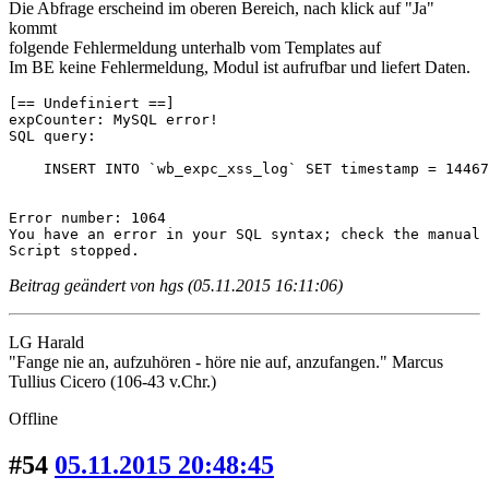
Die Abfrage erscheind im oberen Bereich, nach klick auf "Ja"
kommt
folgende Fehlermeldung unterhalb vom Templates auf
Im BE keine Fehlermeldung, Modul ist aufrufbar und liefert Daten.
[== Undefiniert ==]

expCounter: MySQL error!

SQL query:

    INSERT INTO `wb_expc_xss_log` SET timestamp = 14467
Error number: 1064

You have an error in your SQL syntax; check the manual 
Script stopped.
Beitrag geändert von hgs (05.11.2015 16:11:06)
LG Harald
"Fange nie an, aufzuhören - höre nie auf, anzufangen." Marcus
Tullius Cicero (106-43 v.Chr.)
Offline
#54
05.11.2015 20:48:45