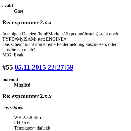
evaki
Gast
Re: expcounter 2.x.x
In einigen Dateien (html\Modules\Expcount\Install\) steht noch
TYPE=MyISAM; statt ENGINE=
Das scheint nicht immer eine Fehlermeldung auszulösen, oder
täusche ich mich?
MfG. Evaki
#55
05.11.2015 22:27:59
marmot
Mitglied
Re: expcounter 2.x.x
hgs schrieb:
WB 2.3.8 SP5
PHP 5.6
Templates= daflekk