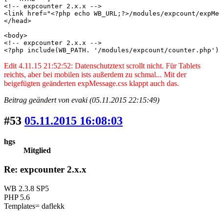
<!-- expcounter 2.x.x -->

<link href="<?php echo WB_URL;?>/modules/expcount/expMe
</head>

<body>

<!-- expcounter 2.x.x -->

<?php include(WB_PATH. '/modules/expcount/counter.php')
Edit 4.11.15 21:52:52: Datenschutztext scrollt nicht. Für Tablets
reichts, aber bei mobilen ists außerdem zu schmal... Mit der
beigefügten geänderten expMessage.css klappt auch das.
Beitrag geändert von evaki (05.11.2015 22:15:49)
#53
05.11.2015 16:08:03
hgs
Mitglied
Re: expcounter 2.x.x
WB 2.3.8 SP5
PHP 5.6
Templates= daflekk