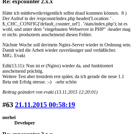
Re: expcounter 2.x.x
Hätte ich mittlerweile/eigentlich selbst drauf kommen können. 8 )
Der Aufruf in der /expcount/index.php header('Location: ' .
$_CHC_CONFIG['default_counter_url'] . '/stats/index.php'); ist es
wohl, und unter dem "eingebauten Webserver in PHP" -header mag
er nicht- produzierts anscheinend diesen Fehler.
Nächste Woche soll der/mein Nginx-Server wieder in Ordnung sein.
Damit wird die Arbeit wieder zuverlässiger und verläßlicher.
MfG. Evaki
Edit(13.11): Nun ist er (Nginx) wieder da, und funktioniert
anscheinend prächtig.
Weitere Test aber trotzdem erst später, da ich gerade die neue 1.1
Beta mit Erfolg stresse. :-) -sehr schön
Beitrag geändert von evaki (13.11.2015 12:20:01)
#63
21.11.2015 00:58:19
norhei
Developer