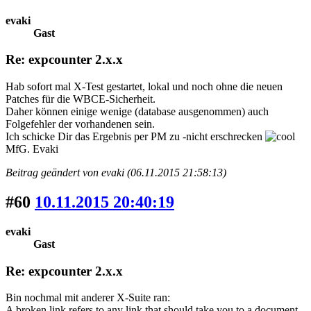
evaki
Gast
Re: expcounter 2.x.x
Hab sofort mal X-Test gestartet, lokal und noch ohne die neuen
Patches für die WBCE-Sicherheit.
Daher können einige wenige (database ausgenommen) auch
Folgefehler der vorhandenen sein.
Ich schicke Dir das Ergebnis per PM zu -nicht erschrecken
MfG. Evaki
Beitrag geändert von evaki (06.11.2015 21:58:13)
#60
10.11.2015 20:40:19
evaki
Gast
Re: expcounter 2.x.x
Bin nochmal mit anderer X-Suite ran:
A broken link refers to any link that should take you to a document,