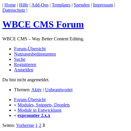
|
Home
|
Hilfe
|
Add-Ons
|
Templates
|
Spenden
|
Impressum
|
Datenschutz
|
WBCE CMS Forum
WBCE CMS – Way Better Content Editing.
Forum-Übersicht
Nutzungsbedingungen
Suche
Registrieren
Anmelden
Du bist nicht angemeldet.
Themen:
Aktiv
|
Unbeantwortet
Forum-Übersicht
»
Modules, Snippets, Droplets
»
Module in Entwicklung
»
expcounter 2.x.x
Seiten:
Vorherige
1
2
3