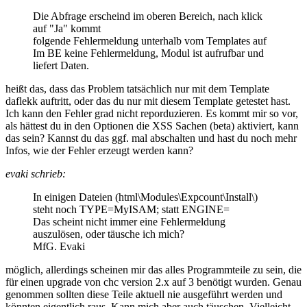
Die Abfrage erscheind im oberen Bereich, nach klick
auf "Ja" kommt
folgende Fehlermeldung unterhalb vom Templates auf
Im BE keine Fehlermeldung, Modul ist aufrufbar und
liefert Daten.
heißt das, dass das Problem tatsächlich nur mit dem Template
daflekk auftritt, oder das du nur mit diesem Template getestet hast.
Ich kann den Fehler grad nicht reporduzieren. Es kommt mir so vor,
als hättest du in den Optionen die XSS Sachen (beta) aktiviert, kann
das sein? Kannst du das ggf. mal abschalten und hast du noch mehr
Infos, wie der Fehler erzeugt werden kann?
evaki schrieb:
In einigen Dateien (html\Modules\Expcount\Install\)
steht noch TYPE=MyISAM; statt ENGINE=
Das scheint nicht immer eine Fehlermeldung
auszulösen, oder täusche ich mich?
MfG. Evaki
möglich, allerdings scheinen mir das alles Programmteile zu sein, die
für einen upgrade von chc version 2.x auf 3 benötigt wurden. Genau
genommen sollten diese Teile aktuell nie ausgeführt werden und
könnten eigentlich raus. Kann mich aber auch täuschen. Vielleicht