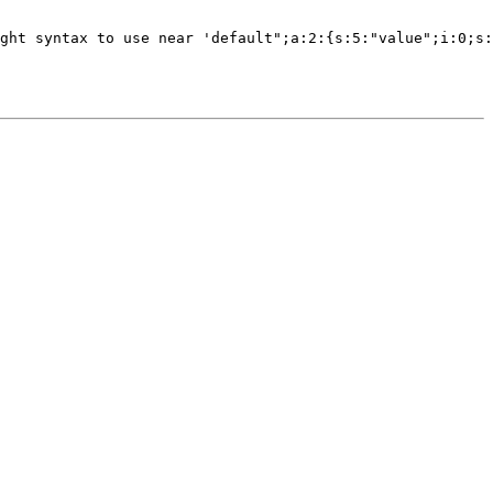
ght syntax to use near 'default";a:2:{s:5:"value";i:0;s: