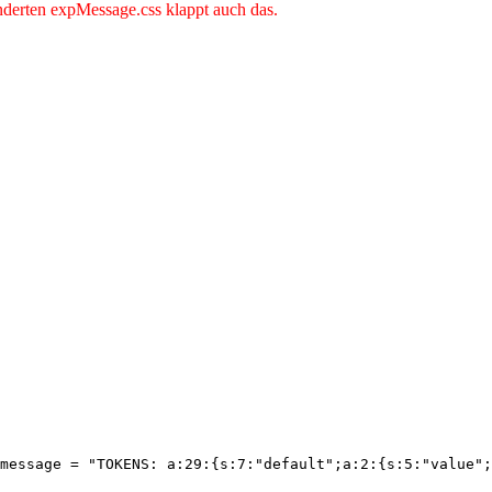
eänderten expMessage.css klappt auch das.
message = "TOKENS: a:29:{s:7:"default";a:2:{s:5:"value";