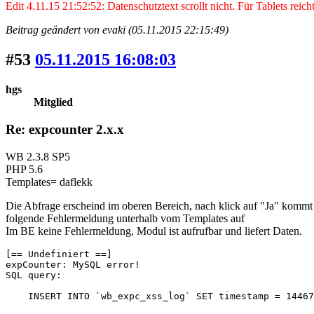
Edit 4.11.15 21:52:52: Datenschutztext scrollt nicht. Für Tablets rei
Beitrag geändert von evaki (05.11.2015 22:15:49)
#53
05.11.2015 16:08:03
hgs
Mitglied
Re: expcounter 2.x.x
WB 2.3.8 SP5
PHP 5.6
Templates= daflekk
Die Abfrage erscheind im oberen Bereich, nach klick auf "Ja" kommt
folgende Fehlermeldung unterhalb vom Templates auf
Im BE keine Fehlermeldung, Modul ist aufrufbar und liefert Daten.
[== Undefiniert ==]

expCounter: MySQL error!

SQL query:

    INSERT INTO `wb_expc_xss_log` SET timestamp = 14467