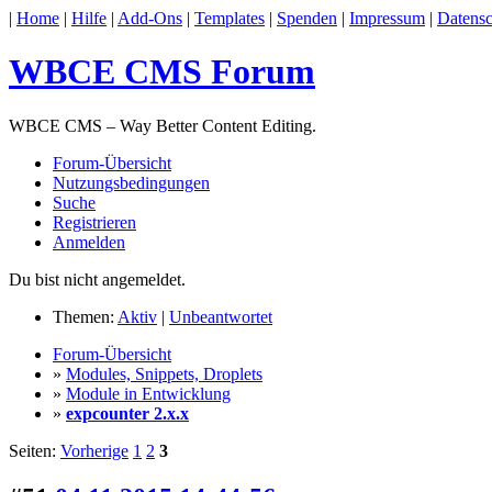
|
Home
|
Hilfe
|
Add-Ons
|
Templates
|
Spenden
|
Impressum
|
Datensc
WBCE CMS Forum
WBCE CMS – Way Better Content Editing.
Forum-Übersicht
Nutzungsbedingungen
Suche
Registrieren
Anmelden
Du bist nicht angemeldet.
Themen:
Aktiv
|
Unbeantwortet
Forum-Übersicht
»
Modules, Snippets, Droplets
»
Module in Entwicklung
»
expcounter 2.x.x
Seiten:
Vorherige
1
2
3