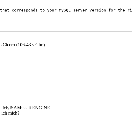
that corresponds to your MySQL server version for the ri
s Cicero (106-43 v.Chr.)
TYPE=MyISAM; statt ENGINE=
e ich mich?