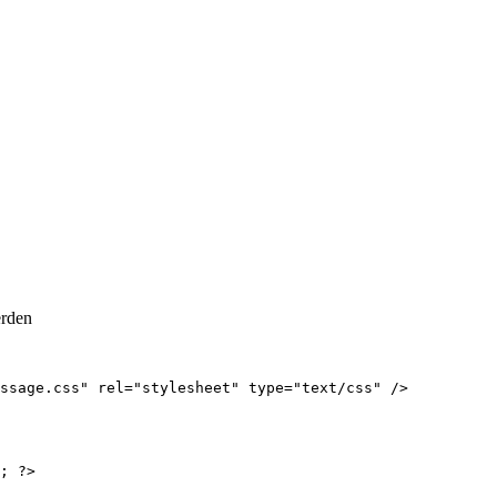
erden
ssage.css" rel="stylesheet" type="text/css" />

; ?>