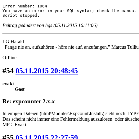
Error number: 1064

You have an error in your SQL syntax; check the manual 
Script stopped.
Beitrag geändert von hgs (05.11.2015 16:11:06)
LG Harald
"Fange nie an, aufzuhören - höre nie auf, anzufangen." Marcus Tulliu
Offline
#54
05.11.2015 20:48:45
evaki
Gast
Re: expcounter 2.x.x
In einigen Dateien (html\Modules\Expcount\Install\) steht noch 
Das scheint nicht immer eine Fehlermeldung auszulösen, oder täusch
MfG. Evaki
#55
05.11.2015 22:27:59