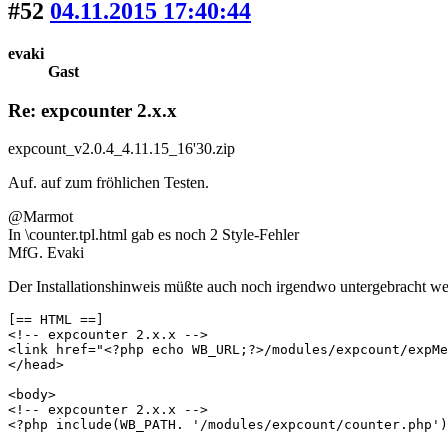
#52
04.11.2015 17:40:44
evaki
Gast
Re: expcounter 2.x.x
expcount_v2.0.4_4.11.15_16'30.zip
Auf. auf zum fröhlichen Testen.
@Marmot
In \counter.tpl.html gab es noch 2 Style-Fehler
MfG. Evaki
Der Installationshinweis müßte auch noch irgendwo untergebracht w
[== HTML ==]

<!-- expcounter 2.x.x -->

<link href="<?php echo WB_URL;?>/modules/expcount/expMe
</head>

<body>

<!-- expcounter 2.x.x -->

<?php include(WB_PATH. '/modules/expcount/counter.php')