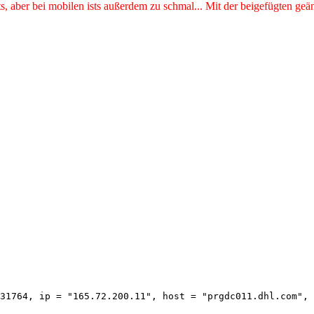
chts, aber bei mobilen ists außerdem zu schmal... Mit der beigefügten g
31764, ip = "165.72.200.11", host = "prgdc011.dhl.com", 