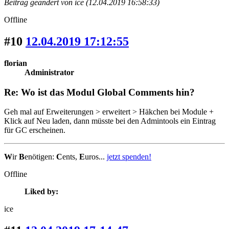
Beitrag geändert von ice (12.04.2019 16:58:33)
Offline
#10
12.04.2019 17:12:55
florian
Administrator
Re: Wo ist das Modul Global Comments hin?
Geh mal auf Erweiterungen > erweitert > Häkchen bei Module +
Klick auf Neu laden, dann müsste bei den Admintools ein Eintrag
für GC erscheinen.
W
ir
B
enötigen:
C
ents,
E
uros...
jetzt spenden!
Offline
Liked by:
ice