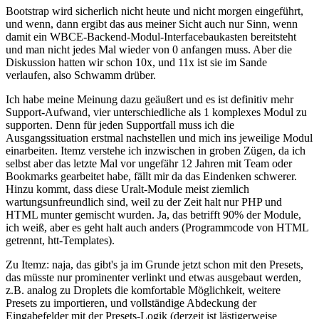
Bootstrap wird sicherlich nicht heute und nicht morgen eingeführt,
und wenn, dann ergibt das aus meiner Sicht auch nur Sinn, wenn
damit ein WBCE-Backend-Modul-Interfacebaukasten bereitsteht
und man nicht jedes Mal wieder von 0 anfangen muss. Aber die
Diskussion hatten wir schon 10x, und 11x ist sie im Sande
verlaufen, also Schwamm drüber.
Ich habe meine Meinung dazu geäußert und es ist definitiv mehr
Support-Aufwand, vier unterschiedliche als 1 komplexes Modul zu
supporten. Denn für jeden Supportfall muss ich die
Ausgangssituation erstmal nachstellen und mich ins jeweilige Modul
einarbeiten. Itemz verstehe ich inzwischen in groben Zügen, da ich
selbst aber das letzte Mal vor ungefähr 12 Jahren mit Team oder
Bookmarks gearbeitet habe, fällt mir da das Eindenken schwerer.
Hinzu kommt, dass diese Uralt-Module meist ziemlich
wartungsunfreundlich sind, weil zu der Zeit halt nur PHP und
HTML munter gemischt wurden. Ja, das betrifft 90% der Module,
ich weiß, aber es geht halt auch anders (Programmcode von HTML
getrennt, htt-Templates).
Zu Itemz: naja, das gibt's ja im Grunde jetzt schon mit den Presets,
das müsste nur prominenter verlinkt und etwas ausgebaut werden,
z.B. analog zu Droplets die komfortable Möglichkeit, weitere
Presets zu importieren, und vollständige Abdeckung der
Eingabefelder mit der Presets-Logik (derzeit ist lästigerweise