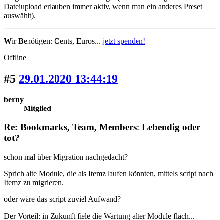
Dateiupload erlauben immer aktiv, wenn man ein anderes Preset
auswählt).
W
ir
B
enötigen:
C
ents,
E
uros...
jetzt spenden!
Offline
#5
29.01.2020 13:44:19
berny
Mitglied
Re: Bookmarks, Team, Members: Lebendig oder
tot?
schon mal über Migration nachgedacht?
Sprich alte Module, die als Itemz laufen könnten, mittels script nach
Itemz zu migrieren.
oder wäre das script zuviel Aufwand?
Der Vorteil: in Zukunft fiele die Wartung alter Module flach...