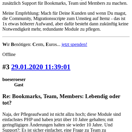
zusätzlich Support für Bookmarks, Team und Members zu machen.
Meine Empfehlung: Mach für Deine Kunden und wenn Du magst,
die Community, Migrationsscripte zum Umstieg auf Itemz - das ist
1x etwas höherer Aufwand, aber dafür besteht dann zukünftig keine
Notwendigkeit mehr, redundante Module zu pflegen.
W
ir
B
enötigen:
C
ents,
E
uros...
jetzt spenden!
Offline
#3
29.01.2020 11:39:01
boeseroeser
Gast
Re: Bookmarks, Team, Members: Lebendig oder
tot?
Naja, der Pflegeaufwand ist nicht allzu hoch; diese Module sind
einfachstes PHP und haben jetzt über 10 Jahre gehalten; mit
geringfügigen Änderungen halten sie wieder 10 Jahre. Und
Support?: Es ist sicher einfacher, eine Frage zu Team zu