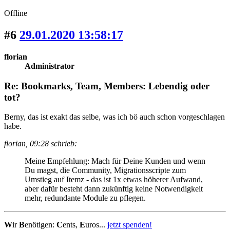
Offline
#6
29.01.2020 13:58:17
florian
Administrator
Re: Bookmarks, Team, Members: Lebendig oder
tot?
Berny, das ist exakt das selbe, was ich bö auch schon vorgeschlagen
habe.
florian, 09:28 schrieb:
Meine Empfehlung: Mach für Deine Kunden und wenn
Du magst, die Community, Migrationsscripte zum
Umstieg auf Itemz - das ist 1x etwas höherer Aufwand,
aber dafür besteht dann zukünftig keine Notwendigkeit
mehr, redundante Module zu pflegen.
W
ir
B
enötigen:
C
ents,
E
uros...
jetzt spenden!