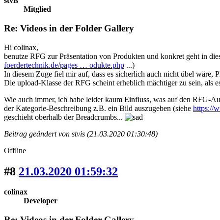
stvis
Mitglied
Re: Videos in der Folder Gallery
Hi colinax,
benutze RFG zur Präsentation von Produkten und konkret geht in dies
foerdertechnik.de/pages … odukte.php
...)
In diesem Zuge fiel mir auf, dass es sicherlich auch nicht übel wäre, 
Die upload-Klasse der RFG scheint erheblich mächtiger zu sein, als
Wie auch immer, ich habe leider kaum Einfluss, was auf den RFG-Ausga
der Kategorie-Beschreibung z.B. ein Bild auszugeben (siehe
https://
geschieht oberhalb der Breadcrumbs...
Beitrag geändert von stvis (21.03.2020 01:30:48)
Offline
#8
21.03.2020 01:59:32
colinax
Developer
Re: Videos in der Folder Gallery