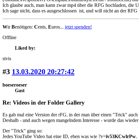
Ich glaube auch, man kann zwar mp4 über die RFG hochladen, die U
Ich sage nicht, dass es ausgeschlossen ist, und will nicht an der RF
W
ir
B
enötigen:
C
ents,
E
uros...
jetzt spenden!
Offline
Liked by:
stvis
#3
13.03.2020 20:27:42
boeseroeser
Gast
Re: Videos in der Folder Gallery
Es gab mal eine Version der rFG, in der man über einen "Trick" auch
Deshalb - und auch wegen mangelndem Interesse - wurde das wieder
Der "Trick" ging so:
Jedes YouTube Video hat eine ID, eben was wie ?v=
iv53KCwlrPw
.