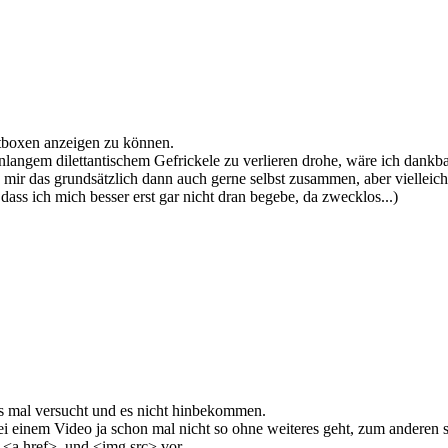
ghtboxen anzeigen zu können.
nlangem dilettantischem Gefrickele zu verlieren drohe, wäre ich dankb
e mir das grundsätzlich dann auch gerne selbst zusammen, aber viellei
dass ich mich besser erst gar nicht dran begebe, da zwecklos...)
tens mal versucht und es nicht hinbekommen.
i einem Video ja schon mal nicht so ohne weiteres geht, zum anderen s
r <a href> und <img src> vor.