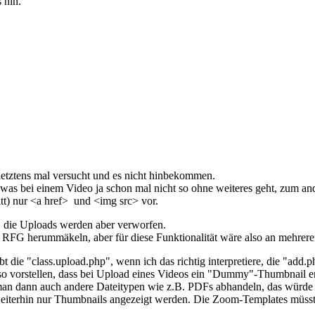
 hin.
s letztens mal versucht und es nicht hinbekommen.
was bei einem Video ja schon mal nicht so ohne weiteres geht, zum and
tt) nur <a href> und <img src> vor.
 die Uploads werden aber verworfen.
der RFG herummäkeln, aber für diese Funktionalität wäre also an mehrer
die "class.upload.php", wenn ich das richtig interpretiere, die "add.php
so vorstellen, dass bei Upload eines Videos ein "Dummy"-Thumbnail e
 man dann auch andere Dateitypen wie z.B. PDFs abhandeln, das würd
 weiterhin nur Thumbnails angezeigt werden. Die Zoom-Templates müsste