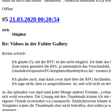
Muss da noch mal drüber "meditieren", vielleicht bekomme ich ja was
Offline
#5
21.03.2020 00:20:54
stvis
Mitglied
Re: Videos in der Folder Gallery
florian schrieb:
Ich glaube (!), mit der RFG ist das nicht möglich. Ich hatte da
Zum einen generiert die RFG ja automatisch das Vorschaubild, 
(/modules/responsiveFG/templates/thumbstylexx.htt / zoomxx.h
Ich glaube auch, man kann zwar mp4 über die RFG hochladen,
Ich sage nicht, dass es ausgeschlossen ist, und will nicht an 
Ja, das uploaden von mp4 (und jeder Menge anderer Formate...) erlaubt 
sich wohl erweitern. Die Lösung mit den Thumbnails könnte ich mir 
eigenes Thumb (screenshot o.ä.) austauscht. Ähnlicherweise könnte
Templates wären die Thumbnails eher nicht betroffen, dort sollen ja
anpassen....