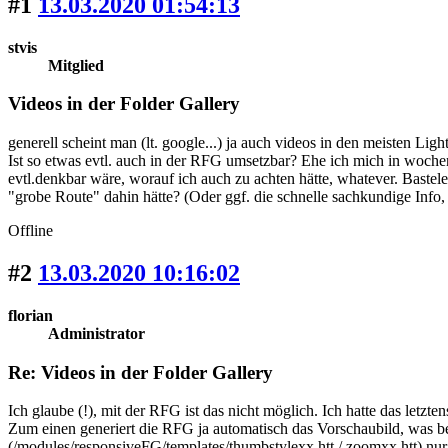
#1
13.03.2020 01:54:13
stvis
Mitglied
Videos in der Folder Gallery
generell scheint man (lt. google...) ja auch videos in den meisten Li
Ist so etwas evtl. auch in der RFG umsetzbar? Ehe ich mich in woche
evtl.denkbar wäre, worauf ich auch zu achten hätte, whatever. Bastel
"grobe Route" dahin hätte? (Oder ggf. die schnelle sachkundige Info, 
Offline
#2
13.03.2020 10:16:02
florian
Administrator
Re: Videos in der Folder Gallery
Ich glaube (!), mit der RFG ist das nicht möglich. Ich hatte das letz
Zum einen generiert die RFG ja automatisch das Vorschaubild, was be
(/modules/responsiveFG/templates/thumbstylexx.htt / zoomxx.htt) nu