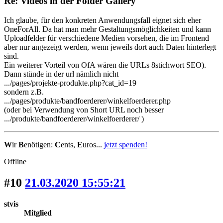
Re: Videos in der Folder Gallery
Ich glaube, für den konkreten Anwendungsfall eignet sich eher
OneForAll. Da hat man mehr Gestaltungsmöglichkeiten und kann
Uploadfelder für verschiedene Medien vorsehen, die im Frontend
aber nur angezeigt werden, wenn jeweils dort auch Daten hinterlegt
sind.
Ein weiterer Vorteil von OfA wären die URLs 8stichwort SEO).
Dann stünde in der url nämlich nicht
.../pages/projekte-produkte.php?cat_id=19
sondern z.B.
.../pages/produkte/bandfoerderer/winkelfoerderer.php
(oder bei Verwendung von Short URL noch besser
.../produkte/bandfoerderer/winkelfoerderer/ )
W
ir
B
enötigen:
C
ents,
E
uros...
jetzt spenden!
Offline
#10
21.03.2020 15:55:21
stvis
Mitglied