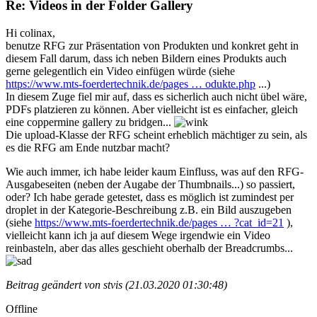
Re: Videos in der Folder Gallery
Hi colinax,
benutze RFG zur Präsentation von Produkten und konkret geht in
diesem Fall darum, dass ich neben Bildern eines Produkts auch
gerne gelegentlich ein Video einfügen würde (siehe
https://www.mts-foerdertechnik.de/pages … odukte.php
...)
In diesem Zuge fiel mir auf, dass es sicherlich auch nicht übel wäre,
PDFs platzieren zu können. Aber vielleicht ist es einfacher, gleich
eine coppermine gallery zu bridgen...
Die upload-Klasse der RFG scheint erheblich mächtiger zu sein, als
es die RFG am Ende nutzbar macht?
Wie auch immer, ich habe leider kaum Einfluss, was auf den RFG-
Ausgabeseiten (neben der Augabe der Thumbnails...) so passiert,
oder? Ich habe gerade getestet, dass es möglich ist zumindest per
droplet in der Kategorie-Beschreibung z.B. ein Bild auszugeben
(siehe
https://www.mts-foerdertechnik.de/pages … ?cat_id=21
),
vielleicht kann ich ja auf diesem Wege irgendwie ein Video
reinbasteln, aber das alles geschieht oberhalb der Breadcrumbs...
Beitrag geändert von stvis (21.03.2020 01:30:48)
Offline