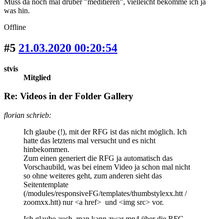
Muss da noch mal drüber "meditieren", vielleicht bekomme ich ja
was hin.
Offline
#5
21.03.2020 00:20:54
stvis
Mitglied
Re: Videos in der Folder Gallery
florian schrieb:
Ich glaube (!), mit der RFG ist das nicht möglich. Ich
hatte das letztens mal versucht und es nicht
hinbekommen.
Zum einen generiert die RFG ja automatisch das
Vorschaubild, was bei einem Video ja schon mal nicht
so ohne weiteres geht, zum anderen sieht das
Seitentemplate
(/modules/responsiveFG/templates/thumbstylexx.htt /
zoomxx.htt) nur <a href> und <img src> vor.
Ich glaube auch, man kann zwar mp4 über die RFG