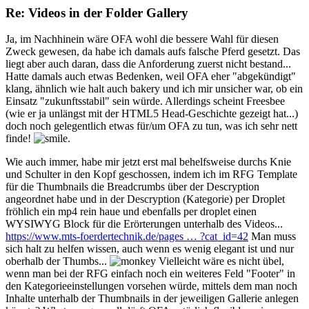
Re: Videos in der Folder Gallery
Ja, im Nachhinein wäre OFA wohl die bessere Wahl für diesen
Zweck gewesen, da habe ich damals aufs falsche Pferd gesetzt. Das
liegt aber auch daran, dass die Anforderung zuerst nicht bestand...
Hatte damals auch etwas Bedenken, weil OFA eher "abgekündigt"
klang, ähnlich wie halt auch bakery und ich mir unsicher war, ob ein
Einsatz "zukunftsstabil" sein würde. Allerdings scheint Freesbee
(wie er ja unlängst mit der HTML5 Head-Geschichte gezeigt hat...)
doch noch gelegentlich etwas für/um OFA zu tun, was ich sehr nett
finde!
.
Wie auch immer, habe mir jetzt erst mal behelfsweise durchs Knie
und Schulter in den Kopf geschossen, indem ich im RFG Template
für die Thumbnails die Breadcrumbs über der Descryption
angeordnet habe und in der Descryption (Kategorie) per Droplet
fröhlich ein mp4 rein haue und ebenfalls per droplet einen
WYSIWYG Block für die Erörterungen unterhalb des Videos...
https://www.mts-foerdertechnik.de/pages … ?cat_id=42
Man muss
sich halt zu helfen wissen, auch wenn es wenig elegant ist und nur
oberhalb der Thumbs...
Vielleicht wäre es nicht übel,
wenn man bei der RFG einfach noch ein weiteres Feld "Footer" in
den Kategorieeinstellungen vorsehen würde, mittels dem man noch
Inhalte unterhalb der Thumbnails in der jeweiligen Gallerie anlegen