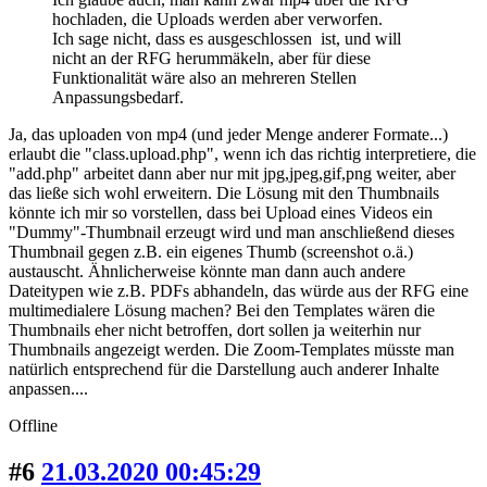
hochladen, die Uploads werden aber verworfen.
Ich sage nicht, dass es ausgeschlossen ist, und will
nicht an der RFG herummäkeln, aber für diese
Funktionalität wäre also an mehreren Stellen
Anpassungsbedarf.
Ja, das uploaden von mp4 (und jeder Menge anderer Formate...)
erlaubt die "class.upload.php", wenn ich das richtig interpretiere, die
"add.php" arbeitet dann aber nur mit jpg,jpeg,gif,png weiter, aber
das ließe sich wohl erweitern. Die Lösung mit den Thumbnails
könnte ich mir so vorstellen, dass bei Upload eines Videos ein
"Dummy"-Thumbnail erzeugt wird und man anschließend dieses
Thumbnail gegen z.B. ein eigenes Thumb (screenshot o.ä.)
austauscht. Ähnlicherweise könnte man dann auch andere
Dateitypen wie z.B. PDFs abhandeln, das würde aus der RFG eine
multimedialere Lösung machen? Bei den Templates wären die
Thumbnails eher nicht betroffen, dort sollen ja weiterhin nur
Thumbnails angezeigt werden. Die Zoom-Templates müsste man
natürlich entsprechend für die Darstellung auch anderer Inhalte
anpassen....
Offline
#6
21.03.2020 00:45:29