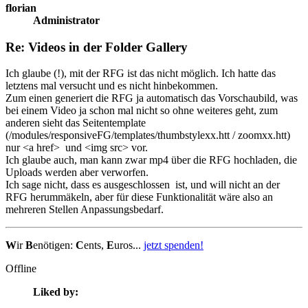
florian
Administrator
Re: Videos in der Folder Gallery
Ich glaube (!), mit der RFG ist das nicht möglich. Ich hatte das
letztens mal versucht und es nicht hinbekommen.
Zum einen generiert die RFG ja automatisch das Vorschaubild, was
bei einem Video ja schon mal nicht so ohne weiteres geht, zum
anderen sieht das Seitentemplate
(/modules/responsiveFG/templates/thumbstylexx.htt / zoomxx.htt)
nur <a href> und <img src> vor.
Ich glaube auch, man kann zwar mp4 über die RFG hochladen, die
Uploads werden aber verworfen.
Ich sage nicht, dass es ausgeschlossen ist, und will nicht an der
RFG herummäkeln, aber für diese Funktionalität wäre also an
mehreren Stellen Anpassungsbedarf.
W
ir
B
enötigen:
C
ents,
E
uros...
jetzt spenden!
Offline
Liked by: