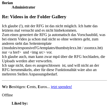
florian
Administrator
Re: Videos in der Folder Gallery
Ich glaube (!), mit der RFG ist das nicht möglich. Ich hatte das
letztens mal versucht und es nicht hinbekommen.
Zum einen generiert die RFG ja automatisch das Vorschaubild, was
bei einem Video ja schon mal nicht so ohne weiteres geht, zum
anderen sieht das Seitentemplate
(/modules/responsiveFG/templates/thumbstylexx.htt / zoomxx.htt)
nur <a href> und <img src> vor.
Ich glaube auch, man kann zwar mp4 über die RFG hochladen, die
Uploads werden aber verworfen.
Ich sage nicht, dass es ausgeschlossen ist, und will nicht an der
RFG herummäkeln, aber für diese Funktionalität wäre also an
mehreren Stellen Anpassungsbedarf.
W
ir
B
enötigen:
C
ents,
E
uros...
jetzt spenden!
Offline
Liked by: