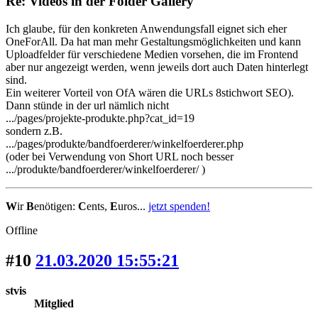
Re: Videos in der Folder Gallery
Ich glaube, für den konkreten Anwendungsfall eignet sich eher
OneForAll. Da hat man mehr Gestaltungsmöglichkeiten und kann
Uploadfelder für verschiedene Medien vorsehen, die im Frontend
aber nur angezeigt werden, wenn jeweils dort auch Daten hinterlegt
sind.
Ein weiterer Vorteil von OfA wären die URLs 8stichwort SEO).
Dann stünde in der url nämlich nicht
.../pages/projekte-produkte.php?cat_id=19
sondern z.B.
.../pages/produkte/bandfoerderer/winkelfoerderer.php
(oder bei Verwendung von Short URL noch besser
.../produkte/bandfoerderer/winkelfoerderer/ )
W
ir
B
enötigen:
C
ents,
E
uros...
jetzt spenden!
Offline
#10
21.03.2020 15:55:21
stvis
Mitglied