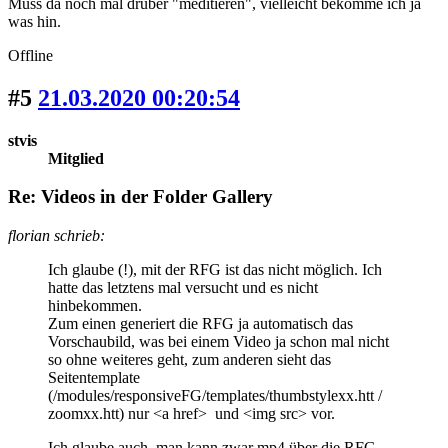
Muss da noch mal drüber "meditieren", vielleicht bekomme ich ja
was hin.
Offline
#5
21.03.2020 00:20:54
stvis
Mitglied
Re: Videos in der Folder Gallery
florian schrieb:
Ich glaube (!), mit der RFG ist das nicht möglich. Ich
hatte das letztens mal versucht und es nicht
hinbekommen.
Zum einen generiert die RFG ja automatisch das
Vorschaubild, was bei einem Video ja schon mal nicht
so ohne weiteres geht, zum anderen sieht das
Seitentemplate
(/modules/responsiveFG/templates/thumbstylexx.htt /
zoomxx.htt) nur <a href> und <img src> vor.
Ich glaube auch, man kann zwar mp4 über die RFG