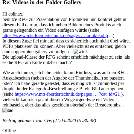
Re: Videos in der Folder Gallery
Hi colinax,
benutze RFG zur Präsentation von Produkten und konkret geht in
diesem Fall darum, dass ich neben Bildern eines Produkts auch
gerne gelegentlich ein Video einfügen würde (siehe
https://www.mts-foerdertechnik.de/pages … odukte.php
...)
In diesem Zuge fiel mir auf, dass es sicherlich auch nicht übel wäre,
PDFs platzieren zu können. Aber vielleicht ist es einfacher, gleich
eine coppermine gallery zu bridgen...
Die upload-Klasse der RFG scheint erheblich mächtiger zu sein, als
es die RFG am Ende nutzbar macht?
Wie auch immer, ich habe leider kaum Einfluss, was auf den RFG-
Ausgabeseiten (neben der Augabe der Thumbnails...) so passiert,
oder? Ich habe gerade getestet, dass es möglich ist zumindest per
droplet in der Kategorie-Beschreibung z.B. ein Bild auszugeben
(siehe
https://www.mts-foerdertechnik.de/pages … ?cat_id=21
),
vielleicht kann ich ja auf diesem Wege irgendwie ein Video
reinbasteln, aber das alles geschieht oberhalb der Breadcrumbs...
Beitrag geändert von stvis (21.03.2020 01:30:48)
Offline