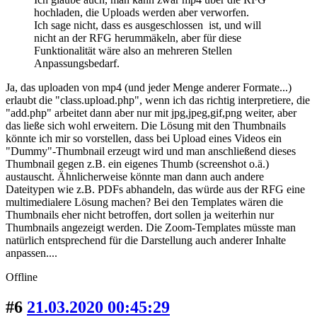
hochladen, die Uploads werden aber verworfen.
Ich sage nicht, dass es ausgeschlossen ist, und will
nicht an der RFG herummäkeln, aber für diese
Funktionalität wäre also an mehreren Stellen
Anpassungsbedarf.
Ja, das uploaden von mp4 (und jeder Menge anderer Formate...)
erlaubt die "class.upload.php", wenn ich das richtig interpretiere, die
"add.php" arbeitet dann aber nur mit jpg,jpeg,gif,png weiter, aber
das ließe sich wohl erweitern. Die Lösung mit den Thumbnails
könnte ich mir so vorstellen, dass bei Upload eines Videos ein
"Dummy"-Thumbnail erzeugt wird und man anschließend dieses
Thumbnail gegen z.B. ein eigenes Thumb (screenshot o.ä.)
austauscht. Ähnlicherweise könnte man dann auch andere
Dateitypen wie z.B. PDFs abhandeln, das würde aus der RFG eine
multimedialere Lösung machen? Bei den Templates wären die
Thumbnails eher nicht betroffen, dort sollen ja weiterhin nur
Thumbnails angezeigt werden. Die Zoom-Templates müsste man
natürlich entsprechend für die Darstellung auch anderer Inhalte
anpassen....
Offline
#6
21.03.2020 00:45:29