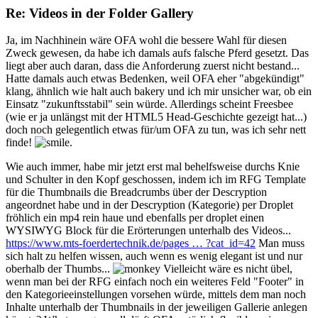
Re: Videos in der Folder Gallery
Ja, im Nachhinein wäre OFA wohl die bessere Wahl für diesen
Zweck gewesen, da habe ich damals aufs falsche Pferd gesetzt. Das
liegt aber auch daran, dass die Anforderung zuerst nicht bestand...
Hatte damals auch etwas Bedenken, weil OFA eher "abgekündigt"
klang, ähnlich wie halt auch bakery und ich mir unsicher war, ob ein
Einsatz "zukunftsstabil" sein würde. Allerdings scheint Freesbee
(wie er ja unlängst mit der HTML5 Head-Geschichte gezeigt hat...)
doch noch gelegentlich etwas für/um OFA zu tun, was ich sehr nett
finde!
.
Wie auch immer, habe mir jetzt erst mal behelfsweise durchs Knie
und Schulter in den Kopf geschossen, indem ich im RFG Template
für die Thumbnails die Breadcrumbs über der Descryption
angeordnet habe und in der Descryption (Kategorie) per Droplet
fröhlich ein mp4 rein haue und ebenfalls per droplet einen
WYSIWYG Block für die Erörterungen unterhalb des Videos...
https://www.mts-foerdertechnik.de/pages … ?cat_id=42
Man muss
sich halt zu helfen wissen, auch wenn es wenig elegant ist und nur
oberhalb der Thumbs...
Vielleicht wäre es nicht übel,
wenn man bei der RFG einfach noch ein weiteres Feld "Footer" in
den Kategorieeinstellungen vorsehen würde, mittels dem man noch
Inhalte unterhalb der Thumbnails in der jeweiligen Gallerie anlegen