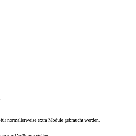
l
l
öfür normallerweise extra Module gebraucht werden.
gen zur Verfügung stellen.