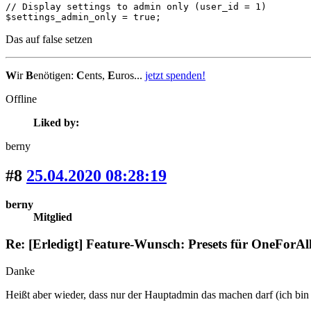
// Display settings to admin only (user_id = 1)

$settings_admin_only = true;
Das auf false setzen
W
ir
B
enötigen:
C
ents,
E
uros...
jetzt spenden!
Offline
Liked by:
berny
#8
25.04.2020 08:28:19
berny
Mitglied
Re: [Erledigt] Feature-Wunsch: Presets für OneForAl
Danke
Heißt aber wieder, dass nur der Hauptadmin das machen darf (ich bin