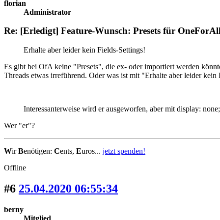
florian
Administrator
Re: [Erledigt] Feature-Wunsch: Presets für OneForAl
Erhalte aber leider kein Fields-Settings!
Es gibt bei OfA keine "Presets", die ex- oder importiert werden kön
Threads etwas irreführend. Oder was ist mit "Erhalte aber leider kein 
Interessanterweise wird er ausgeworfen, aber mit display: none;
Wer "er"?
W
ir
B
enötigen:
C
ents,
E
uros...
jetzt spenden!
Offline
#6
25.04.2020 06:55:34
berny
Mitglied