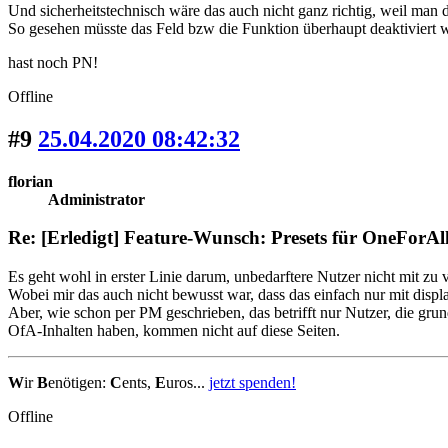
Und sicherheitstechnisch wäre das auch nicht ganz richtig, weil man d
So gesehen müsste das Feld bzw die Funktion überhaupt deaktiviert we
hast noch PN!
Offline
#9
25.04.2020 08:42:32
florian
Administrator
Re: [Erledigt] Feature-Wunsch: Presets für OneForAl
Es geht wohl in erster Linie darum, unbedarftere Nutzer nicht mit z
Wobei mir das auch nicht bewusst war, dass das einfach nur mit displ
Aber, wie schon per PM geschrieben, das betrifft nur Nutzer, die gru
OfA-Inhalten haben, kommen nicht auf diese Seiten.
W
ir
B
enötigen:
C
ents,
E
uros...
jetzt spenden!
Offline