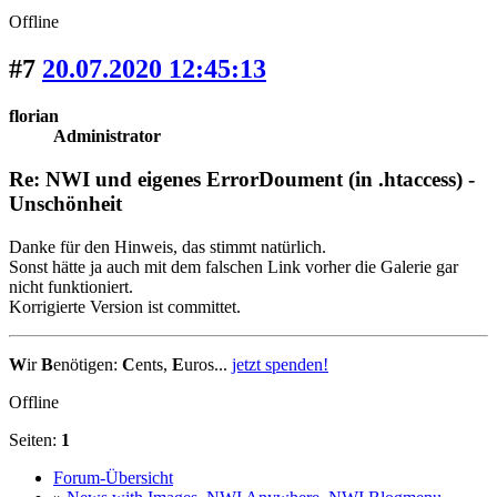
Offline
#7
20.07.2020 12:45:13
florian
Administrator
Re: NWI und eigenes ErrorDoument (in .htaccess) -
Unschönheit
Danke für den Hinweis, das stimmt natürlich.
Sonst hätte ja auch mit dem falschen Link vorher die Galerie gar
nicht funktioniert.
Korrigierte Version ist committet.
W
ir
B
enötigen:
C
ents,
E
uros...
jetzt spenden!
Offline
Seiten:
1
Forum-Übersicht