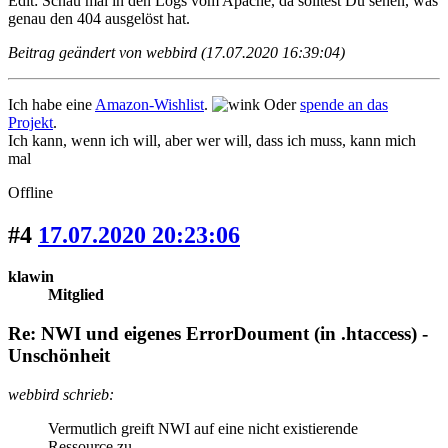
Edit: Schau mal in den Logs vom Apache, da solltest Du sehen, was
genau den 404 ausgelöst hat.
Beitrag geändert von webbird (17.07.2020 16:39:04)
Ich habe eine
Amazon-Wishlist
.
Oder
spende an das
Projekt
.
Ich kann, wenn ich will, aber wer will, dass ich muss, kann mich
mal
Offline
#4
17.07.2020 20:23:06
klawin
Mitglied
Re: NWI und eigenes ErrorDoument (in .htaccess) -
Unschönheit
webbird schrieb:
Vermutlich greift NWI auf eine nicht existierende
Ressource zu, ...