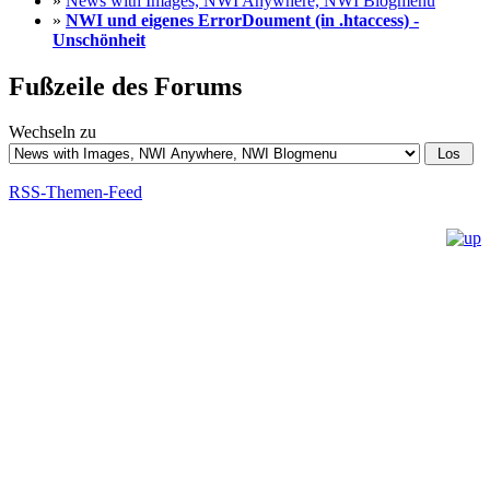
»
News with Images, NWI Anywhere, NWI Blogmenu
»
NWI und eigenes ErrorDoument (in .htaccess) -
Unschönheit
Fußzeile des Forums
Wechseln zu
RSS-Themen-Feed