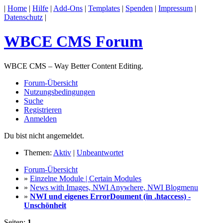
|
Home
|
Hilfe
|
Add-Ons
|
Templates
|
Spenden
|
Impressum
|
Datenschutz
|
WBCE CMS Forum
WBCE CMS – Way Better Content Editing.
Forum-Übersicht
Nutzungsbedingungen
Suche
Registrieren
Anmelden
Du bist nicht angemeldet.
Themen:
Aktiv
|
Unbeantwortet
Forum-Übersicht
»
Einzelne Module | Certain Modules
»
News with Images, NWI Anywhere, NWI Blogmenu
»
NWI und eigenes ErrorDoument (in .htaccess) -
Unschönheit
Seiten:
1