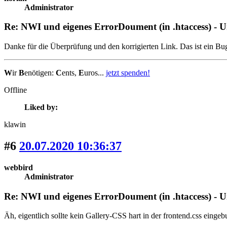
Administrator
Re: NWI und eigenes ErrorDoument (in .htaccess) - 
Danke für die Überprüfung und den korrigierten Link. Das ist ein 
W
ir
B
enötigen:
C
ents,
E
uros...
jetzt spenden!
Offline
Liked by:
klawin
#6
20.07.2020 10:36:37
webbird
Administrator
Re: NWI und eigenes ErrorDoument (in .htaccess) - 
Äh, eigentlich sollte kein Gallery-CSS hart in der frontend.css einge