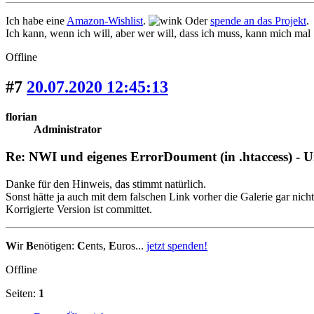
Ich habe eine
Amazon-Wishlist
.
Oder
spende an das Projekt
.
Ich kann, wenn ich will, aber wer will, dass ich muss, kann mich mal
Offline
#7
20.07.2020 12:45:13
florian
Administrator
Re: NWI und eigenes ErrorDoument (in .htaccess) - 
Danke für den Hinweis, das stimmt natürlich.
Sonst hätte ja auch mit dem falschen Link vorher die Galerie gar nicht
Korrigierte Version ist committet.
W
ir
B
enötigen:
C
ents,
E
uros...
jetzt spenden!
Offline
Seiten:
1