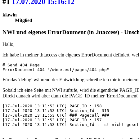
#1
17.07.2020 15:16:12
klawin
Mitglied
NWI und eigenes ErrorDoument (in .htaccess) - Unsc
Hallo,
ich habe in meiner .htaccess ein eigenes ErrorDocument definiert, wel
# Send 404 Page

ErrorDocument 404 "/wbcetest/pages/404.php"
Für das 'debug' während der Entwicklung schreibe ich mir in meinem
Sobald ich eine Seite mit NWI aufrufe, wird die eigentliche PAGE_ID
Direkt danach wird aber dann die PAGE_ID meiner 'ErrorDocument' - 
[17-Jul-2020 13:11:53 UTC] PAGE_ID : 158

[17-Jul-2020 13:11:53 UTC] Section_Id : 315

[17-Jul-2020 13:11:53 UTC] ### Pagecall ###

[17-Jul-2020 13:11:53 UTC] PAGE_ID : 157

[17-Jul-2020 13:11:53 UTC] Section_Id : ist nicht geset