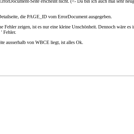
 ErrorDocument-Seite erscheint nicht. (<- Da bin ich auch mal sehr neu
er Detailseite, die PAGE_ID vom ErrorDocument ausgegeben.
ne Fehler zeigen, ist es nur eine kleine Unschönheit. Dennoch wäre es 
' Fehler.
ite ausserhalb von WBCE liegt, ist alles Ok.