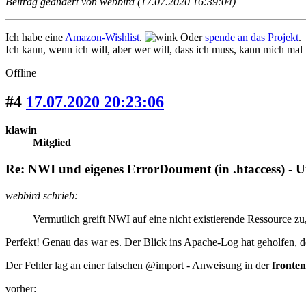
Beitrag geändert von webbird (17.07.2020 16:39:04)
Ich habe eine
Amazon-Wishlist
.
Oder
spende an das Projekt
.
Ich kann, wenn ich will, aber wer will, dass ich muss, kann mich mal
Offline
#4
17.07.2020 20:23:06
klawin
Mitglied
Re: NWI und eigenes ErrorDoument (in .htaccess) - 
webbird schrieb:
Vermutlich greift NWI auf eine nicht existierende Ressource zu, 
Perfekt! Genau das war es. Der Blick ins Apache-Log hat geholfen, d
Der Fehler lag an einer falschen @import - Anweisung in der
fronten
vorher: