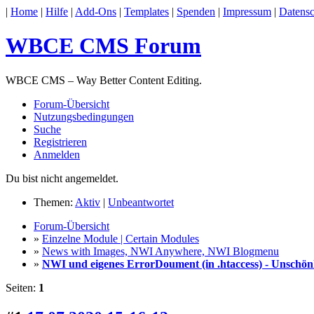
|
Home
|
Hilfe
|
Add-Ons
|
Templates
|
Spenden
|
Impressum
|
Datensc
WBCE CMS Forum
WBCE CMS – Way Better Content Editing.
Forum-Übersicht
Nutzungsbedingungen
Suche
Registrieren
Anmelden
Du bist nicht angemeldet.
Themen:
Aktiv
|
Unbeantwortet
Forum-Übersicht
»
Einzelne Module | Certain Modules
»
News with Images, NWI Anywhere, NWI Blogmenu
»
NWI und eigenes ErrorDoument (in .htaccess) - Unschön
Seiten:
1